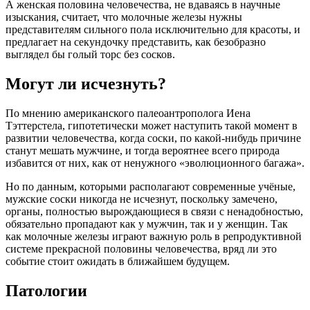
А женская половина человечества, не вдаваясь в научные
изыскания, считает, что молочные железы нужны
представителям сильного пола исключительно для красоты, и
предлагает на секундочку представить, как безобразно
выглядел бы голый торс без сосков.
Могут ли исчезнуть?
По мнению американского палеоантрополога Иена
Тэттерстела, гипотетически может наступить такой момент в
развитии человечества, когда соски, по какой-нибудь причине
станут мешать мужчине, и тогда вероятнее всего природа
избавится от них, как от ненужного «эволюционного багажа».
Но по данным, которыми располагают современные учёные,
мужские соски никогда не исчезнут, поскольку замечено,
органы, полностью вырождающиеся в связи с ненадобностью,
обязательно пропадают как у мужчин, так и у женщин. Так
как молочные железы играют важную роль в репродуктивной
системе прекрасной половины человечества, вряд ли это
событие стоит ожидать в ближайшем будущем.
Патологии