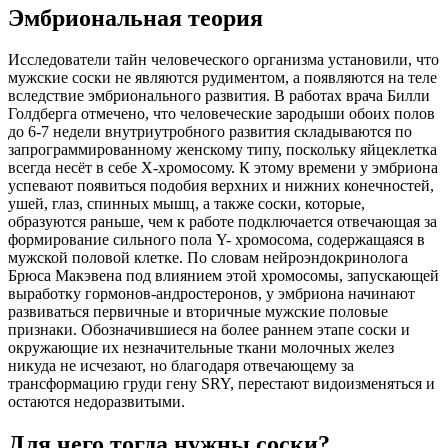
Эмбриональная теория
Исследователи тайн человеческого организма установили, что
мужские соски не являются рудиментом, а появляются на теле
вследствие эмбрионального развития. В работах врача Билли
Голдберга отмечено, что человеческие зародыши обоих полов
до 6-7 недели внутриутробного развития складываются по
запрограммированному женскому типу, поскольку яйцеклетка
всегда несёт в себе Х-хромосому. К этому времени у эмбриона
успевают появиться подобия верхних и нижних конечностей,
ушей, глаз, спинных мышц, а также соски, которые,
образуются раньше, чем к работе подключается отвечающая за
формирование сильного пола Y- хромосома, содержащаяся в
мужской половой клетке. По словам нейроэндокринолога
Брюса Макэвена под влиянием этой хромосомы, запускающей
выработку гормонов-андростеронов, у эмбриона начинают
развиваться первичные и вторичные мужские половые
признаки. Обозначившиеся на более раннем этапе соски и
окружающие их незначительные ткани молочных желез
никуда не исчезают, но благодаря отвечающему за
трансформацию груди гену SRY, перестают видоизменяться и
остаются недоразвитыми.
Для чего тогда нужны соски?