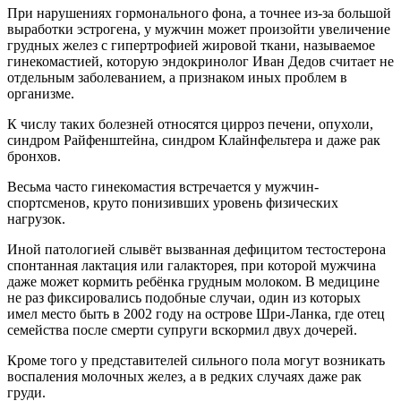
При нарушениях гормонального фона, а точнее из-за большой
выработки эстрогена, у мужчин может произойти увеличение
грудных желез с гипертрофией жировой ткани, называемое
гинекомастией, которую эндокринолог Иван Дедов считает не
отдельным заболеванием, а признаком иных проблем в
организме.
К числу таких болезней относятся цирроз печени, опухоли,
синдром Райфенштейна, синдром Клайнфельтера и даже рак
бронхов.
Весьма часто гинекомастия встречается у мужчин-
спортсменов, круто понизивших уровень физических
нагрузок.
Иной патологией слывёт вызванная дефицитом тестостерона
спонтанная лактация или галакторея, при которой мужчина
даже может кормить ребёнка грудным молоком. В медицине
не раз фиксировались подобные случаи, один из которых
имел место быть в 2002 году на острове Шри-Ланка, где отец
семейства после смерти супруги вскормил двух дочерей.
Кроме того у представителей сильного пола могут возникать
воспаления молочных желез, а в редких случаях даже рак
груди.