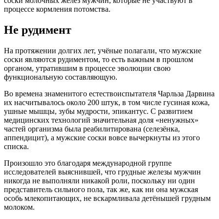
соски молочных желез мужчин, которые не участвуют в
процессе кормления потомства.
Не рудимент
На протяжении долгих лет, учёные полагали, что мужские
соски являются рудиментом, то есть важным в прошлом
органом, утратившим в процессе эволюции свою
функциональную составляющую.
Во времена знаменитого естествоиспытателя Чарльза Дарвина
их насчитывалось около 200 штук, в том числе гусиная кожа,
ушные мышцы, зубы мудрости, эпикантус. С развитием
медицинских технологий значительная доля «ненужных»
частей организма была реабилитирована (селезёнка,
аппендицит), а мужские соски вовсе вычеркнуты из этого
списка.
Произошло это благодаря международной группе
исследователей выяснившей, что грудные железы мужчин
никогда не выполняли никакой роли, поскольку ни один
представитель сильного пола, так же, как ни она мужская
особь млекопитающих, не вскармливала детёнышей грудным
молоком.