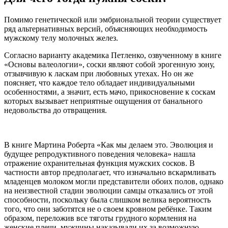
Помимо генетической или эмбриональной теории существует
ряд альтернативных версий, объясняющих необходимость
мужскому телу молочных желез.
Согласно варианту академика Петленко, озвученному в книге
«Основы валеологии», соски являют собой эрогенную зону,
отзывчивую к ласкам при любовных утехах. Но он же
поясняет, что каждое тело обладает индивидуальными
особенностями, а значит, есть мачо, прикосновение к соскам
которых вызывает неприятные ощущения от банального
недовольства до отвращения.
В книге Мартина Роберта «Как мы делаем это. Эволюция и
будущее репродуктивного поведения человека» нашла
отражение охранительная функция мужских сосков. В
частности автор предполагает, что изначально вскармливать
младенцев молоком могли представители обоих полов, однако
на неизвестной стадии эволюции самцы отказались от этой
способности, поскольку была слишком велика вероятность
того, что они заботятся не о своем кровном ребёнке. Таким
образом, переложив все тяготы грудного кормления на
женские плечи, мужчины наказывали их за возможную