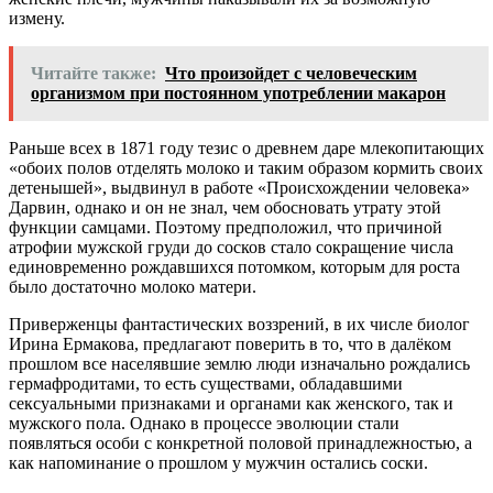
измену.
Читайте также:
Что произойдет с человеческим
организмом при постоянном употреблении макарон
Раньше всех в 1871 году тезис о древнем даре млекопитающих
«обоих полов отделять молоко и таким образом кормить своих
детенышей», выдвинул в работе «Происхождении человека»
Дарвин, однако и он не знал, чем обосновать утрату этой
функции самцами. Поэтому предположил, что причиной
атрофии мужской груди до сосков стало сокращение числа
единовременно рождавшихся потомком, которым для роста
было достаточно молоко матери.
Приверженцы фантастических воззрений, в их числе биолог
Ирина Ермакова, предлагают поверить в то, что в далёком
прошлом все населявшие землю люди изначально рождались
гермафродитами, то есть существами, обладавшими
сексуальными признаками и органами как женского, так и
мужского пола. Однако в процессе эволюции стали
появляться особи с конкретной половой принадлежностью, а
как напоминание о прошлом у мужчин остались соски.