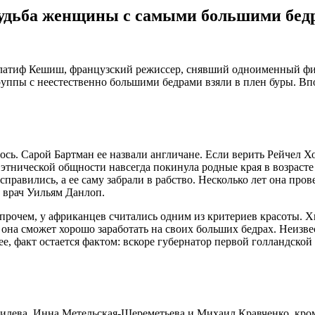
судьба женщины с самыми большими бед
елатиф Кешиш, французский режиссер, снявший одноименный фи
ппы с неестественно большими бедрами взяли в плен буры. Впос
сь. Сарой Бартман ее назвали англичане. Если верить Рейчел Х
тнической общности навсегда покинула родные края в возрасте 
правились, а ее саму забрали в рабство. Несколько лет она про
 врач Уильям Данлоп.
рочем, у африканцев считались одним из критериев красоты. Х
она сможет хорошо заработать на своих больших бедрах. Неизвес
енее, факт остается фактом: вскоре губернатор первой голландско
илева, Инна Метельская-Шереметьева и Михаил Кравченко, кром