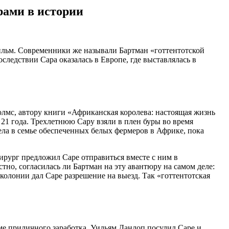
рами в истории
льм. Современники же называли Бартман «готтентотской
ледствии Сара оказалась в Европе, где выставлялась в
олмс, автору книги «Африканская королева: настоящая жизнь
21 года. Трехлетнюю Сару взяли в плен буры во время
вела в семье обеспеченных белых фермеров в Африке, пока
ирург предложил Саре отправиться вместе с ним в
тно, согласилась ли Бартман на эту авантюру на самом деле:
й колонии дал Саре разрешение на выезд. Так «готтентотская
е приличного заработка, Уильям Данлоп посулил Саре и