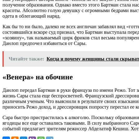
получение образования. Однако вместо этого Бартман стала н
красоты. Абсолютно голую девушку с огромными бедрами выстав
одета в облегающий наряд.
Как бы то ни было, далеко не всех англичан забавлял вид «гот
состоявшийся вскоре суд признал, что Бартман выступала перед
«хозяину», так называемый цирк фриков стал весьма популяре
Данлоп предпочел избавиться от Сары.
Читайте также:
Когда и почему женщины стали скрыват
«Венера» на обочине
Данлоп передал Бартман в руки француза по имени Режо. Тот з
жизнь Сары стала еще беспросветней. Французский дрессировщ
различным ученым. Что выяснили в результате своих изысканий 
приносить Режо доход, и дрессировщик попросту перестал ее к
Сара быстро пристрастилась к алкоголю. Поскольку образовани
ягодицы все еще оставались таковыми. В силу выбранного Сарой
событий предлагает зрителям режиссер Абделатиф Кешиш. Хотя