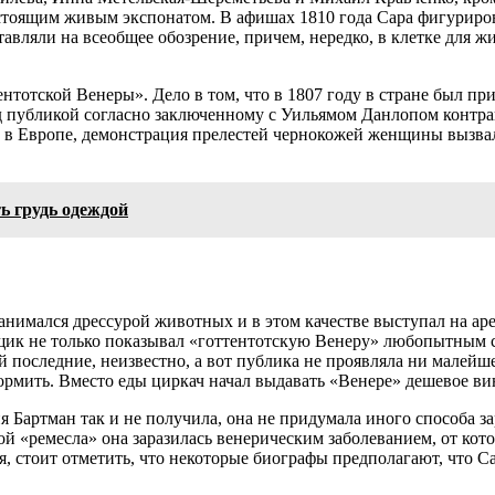
астоящим живым экспонатом. В афишах 1810 года Сара фигуриров
ляли на всеобщее обозрение, причем, нередко, в клетке для жив
тентотской Венеры». Дело в том, что в 1807 году в стране был п
 публикой согласно заключенному с Уильямом Данлопом контракту
н в Европе, демонстрация прелестей чернокожей женщины вызва
ь грудь одеждой
анимался дрессурой животных и в этом качестве выступал на аре
ик не только показывал «готтентотскую Венеру» любопытным со
последние, неизвестно, а вот публика не проявляла ни малейшег
ормить. Вместо еды циркач начал выдавать «Венере» дешевое ви
я Бартман так и не получила, она не придумала иного способа з
 «ремесла» она заразилась венерическим заболеванием, от котор
, стоит отметить, что некоторые биографы предполагают, что С