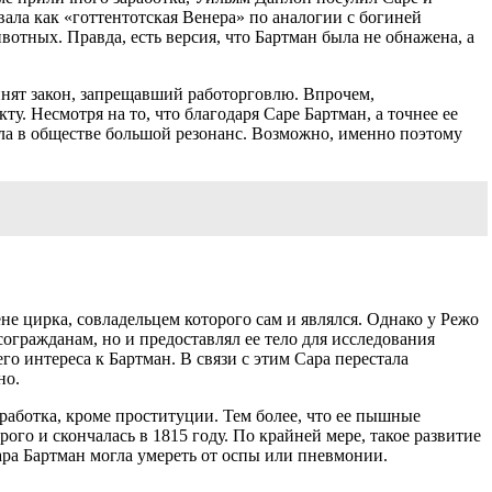
ала как «готтентотская Венера» по аналогии с богиней
отных. Правда, есть версия, что Бартман была не обнажена, а
ринят закон, запрещавший работорговлю. Впрочем,
. Несмотря на то, что благодаря Саре Бартман, а точнее ее
ла в обществе большой резонанс. Возможно, именно поэтому
не цирка, совладельцем которого сам и являлся. Однако у Режо
гражданам, но и предоставлял ее тело для исследования
о интереса к Бартман. В связи с этим Сара перестала
но.
аработка, кроме проституции. Тем более, что ее пышные
ого и скончалась в 1815 году. По крайней мере, такое развитие
ара Бартман могла умереть от оспы или пневмонии.