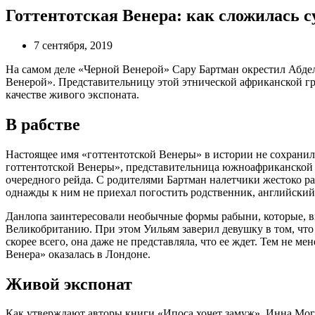
Готтентотская Венера: как сложилась 
7 сентября, 2019
На самом деле «Черной Венерой» Сару Бартман окрестил Абд
Венерой». Представительницу этой этнической африканской гру
качестве живого экспоната.
В рабстве
Настоящее имя «готтентотской Венеры» в истории не сохранило
готтентотской Венеры», представительница южноафриканской э
очередного рейда. С родителями Бартман налетчики жестоко рас
однажды к ним не приехал погостить родственник, английский
Данлопа заинтересовали необычные формы рабыни, которые, вп
Великобританию. При этом Уильям заверил девушку в том, что 
скорее всего, она даже не представляла, что ее ждет. Тем не м
Венера» оказалась в Лондоне.
Живой экспонат
Как утверждают авторы книги «Ипоса хочет замуж», Инна Мог