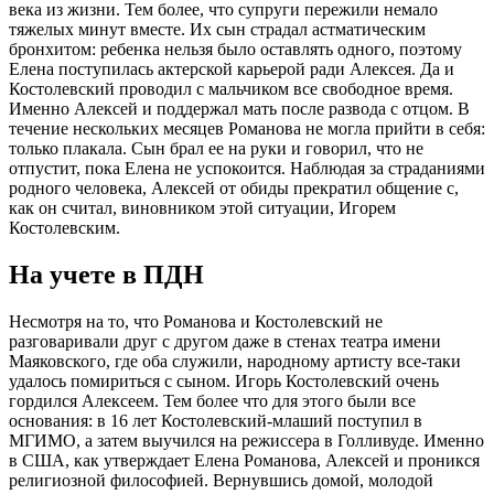
века из жизни. Тем более, что супруги пережили немало
тяжелых минут вместе. Их сын страдал астматическим
бронхитом: ребенка нельзя было оставлять одного, поэтому
Елена поступилась актерской карьерой ради Алексея. Да и
Костолевский проводил с мальчиком все свободное время.
Именно Алексей и поддержал мать после развода с отцом. В
течение нескольких месяцев Романова не могла прийти в себя:
только плакала. Сын брал ее на руки и говорил, что не
отпустит, пока Елена не успокоится. Наблюдая за страданиями
родного человека, Алексей от обиды прекратил общение с,
как он считал, виновником этой ситуации, Игорем
Костолевским.
На учете в ПДН
Несмотря на то, что Романова и Костолевский не
разговаривали друг с другом даже в стенах театра имени
Маяковского, где оба служили, народному артисту все-таки
удалось помириться с сыном. Игорь Костолевский очень
гордился Алексеем. Тем более что для этого были все
основания: в 16 лет Костолевский-млаший поступил в
МГИМО, а затем выучился на режиссера в Голливуде. Именно
в США, как утверждает Елена Романова, Алексей и проникся
религиозной философией. Вернувшись домой, молодой