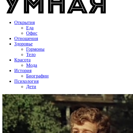
Открытия
Еда
Офис
Отношения
Здоровье
Гормоны
Тело
Красота
Мода
История
Биографии
Психология
Дети