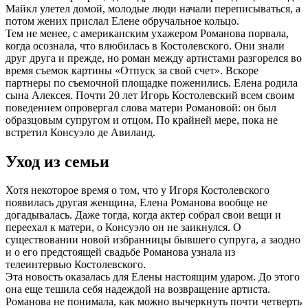
Майкл улетел домой, молодые люди начали переписываться, а
потом жених прислал Елене обручальное кольцо.
Тем не менее, с американским ухажером Романова порвала,
когда осознала, что влюбилась в Костолевского. Они знали
друг друга и прежде, но роман между артистами разгорелся во
время съемок картины «Отпуск за свой счет». Вскоре
партнеры по съемочной площадке поженились. Елена родила
сына Алексея. Почти 20 лет Игорь Костолевский всем своим
поведением опровергал слова матери Романовой: он был
образцовым супругом и отцом. По крайней мере, пока не
встретил Консуэло де Авиланд.
Уход из семьи
Хотя некоторое время о том, что у Игоря Костолевского
появилась другая женщина, Елена Романова вообще не
догадывалась. Даже тогда, когда актер собрал свои вещи и
переехал к матери, о Консуэло он не заикнулся. О
существовании новой избранницы бывшего супруга, а заодно
и о его предстоящей свадьбе Романова узнала из
телеинтервью Костолевского.
Эта новость оказалась для Елены настоящим ударом. До этого
она еще тешила себя надеждой на возвращение артиста.
Романова не понимала, как можно вычеркнуть почти четверть