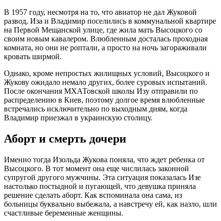
В 1957 году, несмотря на то, что авиатор не дал Жуковой
развод, Иза и Владимир поселились в коммунальной квартире
на Первой Мещанской улице, где жила мать Высоцкого со
своим новым кавалером. Влюбленным досталась проходная
комната, но они не роптали, а просто на ночь загораживали
кровать ширмой.
Однако, кроме непростых жилищных условий, Высоцкого и
Жукову ожидало немало других, более суровых испытаний.
После окончания МХАТовской школы Изу отправили по
распределению в Киев, поэтому долгое время влюбленные
встречались исключительно по выходным дням, когда
Владимир приезжал в украинскую столицу.
Аборт и смерть дочери
Именно тогда Изольда Жукова поняла, что ждет ребенка от
Высоцкого. В тот момент она еще числилась законной
супругой другого мужчины. Эта ситуация показалась Изе
настолько постыдной и пугающей, что девушка приняла
решение сделать аборт. Как вспоминала она сама, из
больницы буквально выбежала, а навстречу ей, как назло, шли
счастливые беременные женщины.