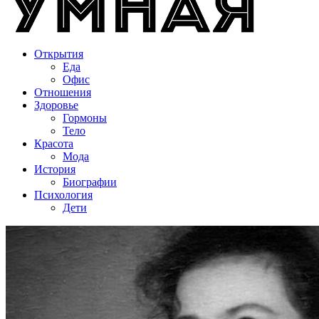
Открытия
Еда
Офис
Отношения
Здоровье
Гормоны
Тело
Красота
Мода
История
Биографии
Психология
Дети