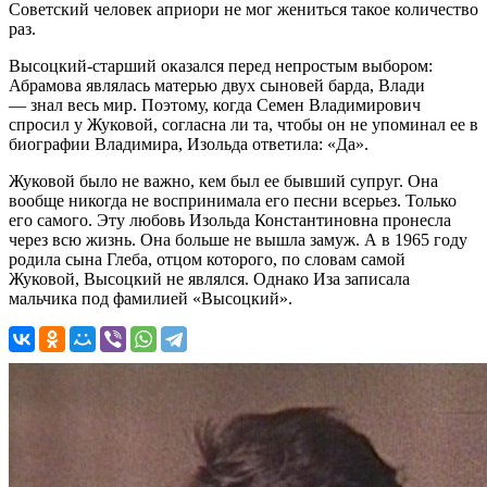
Советский человек априори не мог жениться такое количество
раз.
Высоцкий-старший оказался перед непростым выбором:
Абрамова являлась матерью двух сыновей барда, Влади
— знал весь мир. Поэтому, когда Семен Владимирович
спросил у Жуковой, согласна ли та, чтобы он не упоминал ее в
биографии Владимира, Изольда ответила: «Да».
Жуковой было не важно, кем был ее бывший супруг. Она
вообще никогда не воспринимала его песни всерьез. Только
его самого. Эту любовь Изольда Константиновна пронесла
через всю жизнь. Она больше не вышла замуж. А в 1965 году
родила сына Глеба, отцом которого, по словам самой
Жуковой, Высоцкий не являлся. Однако Иза записала
мальчика под фамилией «Высоцкий».