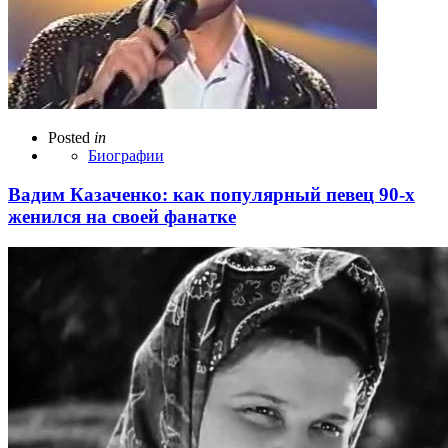
Posted
in
Биографии
Вадим Казаченко: как популярный певец 90-х
женился на своей фанатке