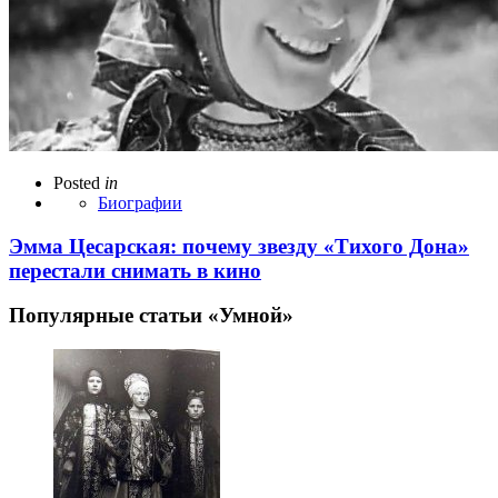
Posted
in
Биографии
Эмма Цесарская: почему звезду «Тихого Дона»
перестали снимать в кино
Популярные статьи «Умной»