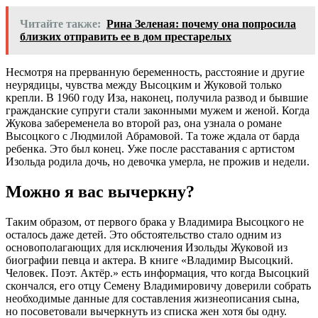
Читайте также:
Рина Зеленая: почему она попросила
близких отправить ее в дом престарелых
Несмотря на прерванную беременность, расстояние и другие
неурядицы, чувства между Высоцким и Жуковой только
крепли. В 1960 году Иза, наконец, получила развод и бывшие
гражданские супруги стали законными мужем и женой. Когда
Жукова забеременела во второй раз, она узнала о романе
Высоцкого с Людмилой Абрамовой. Та тоже ждала от барда
ребенка. Это был конец. Уже после расставания с артистом
Изольда родила дочь, но девочка умерла, не прожив и недели.
Можно я вас вычеркну?
Таким образом, от первого брака у Владимира Высоцкого не
осталось даже детей. Это обстоятельство стало одним из
основополагающих для исключения Изольды Жуковой из
биографии певца и актера. В книге «Владимир Высоцкий.
Человек. Поэт. Актёр.» есть информация, что когда Высоцкий
скончался, его отцу Семену Владимировичу доверили собрать
необходимые данные для составления жизнеописания сына,
но посоветовали вычеркнуть из списка жен хотя бы одну.