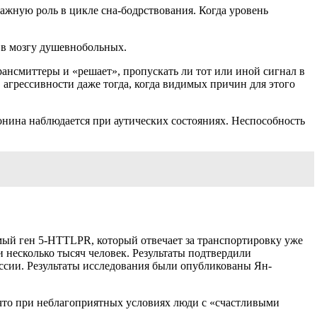
ажную роль в цикле сна-бодрствования. Когда уровень
 в мозгу душевнобольных.
рансмиттеры и «решает», пропускать ли тот или иной сигнал в
 агрессивности даже тогда, когда видимых причин для этого
онина наблюдается при аутических состояниях. Неспособность
емый ген 5-HTTLPR, который отвечает за транспортировку уже
 несколько тысяч человек. Результаты подтвердили
ессии. Результаты исследования были опубликованы Ян-
 что при неблагоприятных условиях люди с «счастливыми