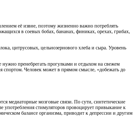
плением её извне, поэтому жизненно важно потреблять
щихся в соевых бобах, бананах, финиках, орехах, грибах,
олока, цитрусовых, цельнозернового хлеба и сыра. Уровень
е нужно пренебрегать прогулками и отдыхом на свежем
ия спортом. Человек может в прямом смысле, «добежать до
тся медиаторные мозговые связи. По сути, синтетические
сле употребления стимуляторов провоцирует привыкание к
мическом балансе организма, приводит к депрессии и другим