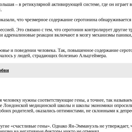
льшая – в ретикулярной активирующей системе, где он играет в
.
казали, что чрезмерное содержание серотонина обнаруживается
ссией. Это связано с тем, что серотонин контролирует другие т
ет и адреналиновые реакции включают в мозгу механизмы паники,
ровье и поведении человека. Так, повышенное содержание серот
ечалось у людей, страдающих болезнью Альцгеймера.
юбви
ья человеку нужны соответствующие гены, а точнее, так называ
ные Лондонской медицинской школы и школы экономики опросили
т обоих родителей, оказались оптимистами, не склонными к депр
ругие «счастливые гены». Однако Ян-Эммануэль не утверждает,
анизма на негативные факторы никто не отменял.