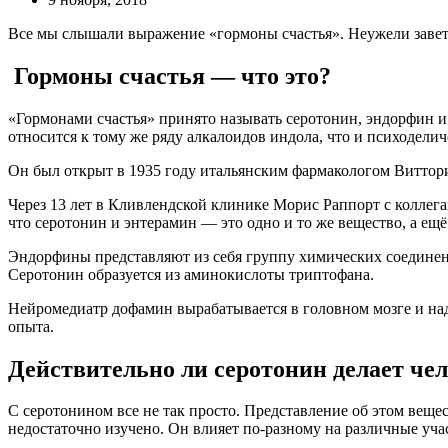
Все мы слышали выражение «гормоны счастья». Неужели заветн
Гормоны счастья — что это?
«Гормонами счастья» принято называть серотонин, эндорфин и
относится к тому же ряду алкалоидов индола, что и психодел
Он был открыт в 1935 году итальянским фармакологом Виттори
Через 13 лет в Кливлендской клинике Морис Раппорт с коллег
что серотонин и энтерамин — это одно и то же вещество, а ещё
Эндорфины представляют из себя группу химических соединен
Серотонин образуется из аминокислоты триптофана.
Нейромедиатр дофамин вырабатывается в головном мозге и над
опыта.
Действительно ли серотонин делает че
С серотонином все не так просто. Представление об этом вещес
недостаточно изучено. Он влияет по-разному на различные уча