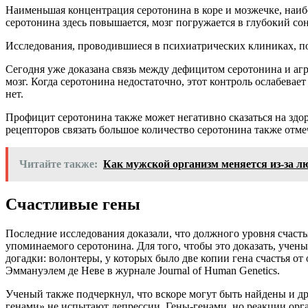
Наименьшая концентрация серотонина в коре и мозжечке, наибо
серотонина здесь повышается, мозг погружается в глубокий сон
Исследования, проводившиеся в психиатрических клиниках, по
Сегодня уже доказана связь между дефицитом серотонина и агре
мозг. Когда серотонина недостаточно, этот контроль ослабева
нет.
Профицит серотонина также может негативно сказаться на здо
рецепторов связать большое количество серотонина также отм
Читайте также:
Как мужской организм меняется из-за л
Счастливые гены
Последние исследования доказали, что должного уровня счаст
упоминаемого серотонина. Для того, чтобы это доказать, уче
догадки: волонтеры, у которых было две копии гена счастья о
Эммануэлем де Неве в журнале Journal of Human Genetics.
Ученый также подчеркнул, что вскоре могут быть найдены и д
генами» не испытают депрессии. Гены-генами, но реакции орг