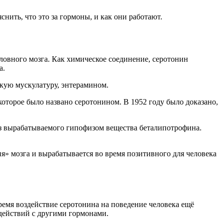
ить, что это за гормоны, и как они работают.
овного мозга. Как химическое соединение, серотонин
а.
кую мускулатуру, энтерамином.
оторое было названо серотонином. В 1952 году было доказано,
из вырабатываемого гипофизом вещества беталипотрофина.
» мозга и вырабатывается во время позитивного для человека
время воздействие серотонина на поведение человека ещё
одействий с другими гормонами.