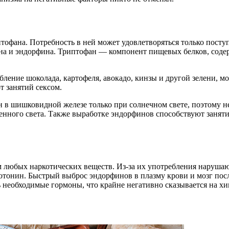
тофана. Потребность в ней может удовлетворяться только посту
 и эндорфина. Триптофан — компонент пищевых белков, содержа
бление шоколада, картофеля, авокадо, кинзы и другой зелени, м
 занятий сексом.
н в шишковидной железе только при солнечном свете, поэтому н
твенного света. Также выработке эндорфинов способствуют занят
м любых наркотических веществ. Из-за их употребления нарушаю
ротонин. Быстрый выброс эндорфинов в плазму крови и мозг по
 необходимые гормоны, что крайне негативно сказывается на хи