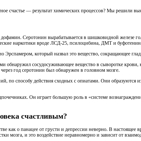
ое счастье — результат химических процессов? Мы решили выясн
 дофамин. Серотонин вырабатывается в шишковидной железе гол
ические наркотики вроде ЛСД-25, псилоцибина, ДМТ и буфотенин
о Эрспамером, который назвал это вещество, сокращающее глад
ами обнаружил сосудосуживающее вещество в сыворотке крови, к
 через год серотонин был обнаружен в головном мозге.
ий, по способу действия сходных с опиатами. Они образуются 
почечниках. Он играет большую роль в «системе вознаграждения
ловека счастливым?
тве как о панацее от грусти и депрессии неверно. В настоящее 
стки мозга, и это воздействие неравномерно и зависит от взаим