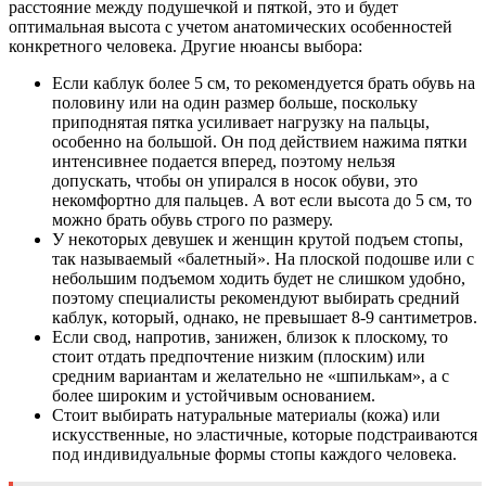
расстояние между подушечкой и пяткой, это и будет
оптимальная высота с учетом анатомических особенностей
конкретного человека. Другие нюансы выбора:
Если каблук более 5 см, то рекомендуется брать обувь на
половину или на один размер больше, поскольку
приподнятая пятка усиливает нагрузку на пальцы,
особенно на большой. Он под действием нажима пятки
интенсивнее подается вперед, поэтому нельзя
допускать, чтобы он упирался в носок обуви, это
некомфортно для пальцев. А вот если высота до 5 см, то
можно брать обувь строго по размеру.
У некоторых девушек и женщин крутой подъем стопы,
так называемый «балетный». На плоской подошве или с
небольшим подъемом ходить будет не слишком удобно,
поэтому специалисты рекомендуют выбирать средний
каблук, который, однако, не превышает 8-9 сантиметров.
Если свод, напротив, занижен, близок к плоскому, то
стоит отдать предпочтение низким (плоским) или
средним вариантам и желательно не «шпилькам», а с
более широким и устойчивым основанием.
Стоит выбирать натуральные материалы (кожа) или
искусственные, но эластичные, которые подстраиваются
под индивидуальные формы стопы каждого человека.