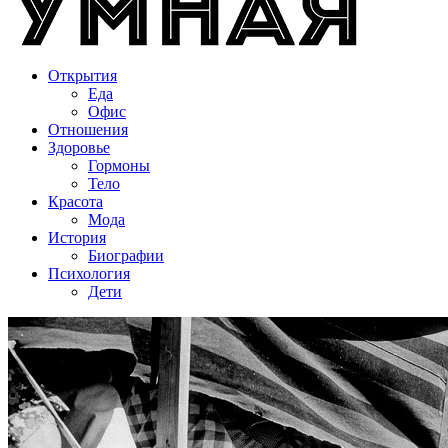
Открытия
Еда
Офис
Отношения
Здоровье
Гормоны
Тело
Красота
Мода
История
Биографии
Психология
Дети