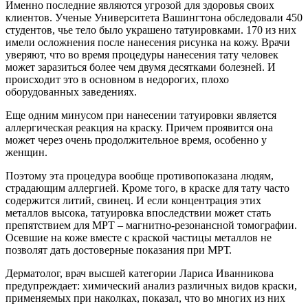
Именно последние являются угрозой для здоровья своих
клиентов. Ученые Университета Вашингтона обследовали 450
студентов, чье тело было украшено татуировками. 170 из них
имели осложнения после нанесения рисунка на кожу. Врачи
уверяют, что во время процедуры нанесения тату человек
может заразиться более чем двумя десятками болезней. И
происходит это в основном в недорогих, плохо
оборудованных заведениях.
Еще одним минусом при нанесении татуировки является
аллергическая реакция на краску. Причем проявится она
может через очень продолжительное время, особенно у
женщин.
Поэтому эта процедура вообще противопоказана людям,
страдающим аллергией. Кроме того, в краске для тату часто
содержится литий, свинец. И если концентрация этих
металлов высока, татуировка впоследствии может стать
препятствием для МРТ – магнитно-резонансной томографии.
Осевшие на коже вместе с краской частицы металлов не
позволят дать достоверные показания при МРТ.
Дерматолог, врач высшей категории Лариса Иванникова
предупреждает: химический анализ различных видов краски,
применяемых при наколках, показал, что во многих из них