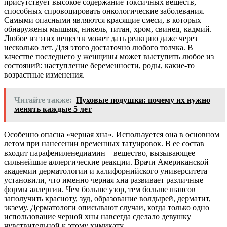
присутствует высокое содержание токсичных веществ,
способных спровоцировать онкологические заболевания.
Самыми опасными являются красящие смеси, в которых
обнаружены мышьяк, никель, титан, хром, свинец, кадмий.
Любое из этих веществ может дать реакцию даже через
несколько лет. Для этого достаточно любого толчка. В
качестве последнего у женщины может выступить любое из
состояний: наступление беременности, роды, какие-то
возрастные изменения.
Читайте также:
Пуховые подушки: почему их нужно
менять каждые 5 лет
Особенно опасна «черная хна». Используется она в основном
летом при нанесении временных татуировок. В ее состав
входит парафениленедиамин – вещество, вызывающее
сильнейшие аллергические реакции. Врачи Американской
академии дерматологии и калифорнийского университета
установили, что именно черная хна развивает различные
формы аллергии. Чем больше узор, тем больше шансов
заполучить красноту, зуд, образование волдырей, дерматит,
экзему. Дерматологи описывают случаи, когда только одно
использование черной хны навсегда сделало девушку
чувствительной к этому химикату.