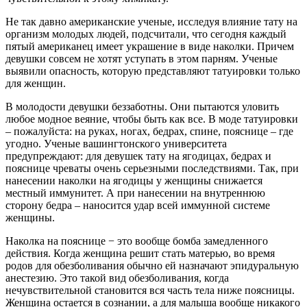
Не так давно американские ученые, исследуя влияние тату на
организм молодых людей, подсчитали, что сегодня каждый
пятый американец имеет украшение в виде наколки. Причем
девушки совсем не хотят уступать в этом парням. Ученые
выявили опасность, которую представляют татуировки только
для женщин.
В молодости девушки беззаботны. Они пытаются уловить
любое модное веяние, чтобы быть как все. В моде татуировки
– пожалуйста: на руках, ногах, бедрах, спине, пояснице – где
угодно. Ученые вашингтонского университета
предупреждают: для девушек тату на ягодицах, бедрах и
пояснице чреваты очень серьезными последствиями. Так, при
нанесении наколки на ягодицы у женщины снижается
местный иммунитет. А при нанесении на внутреннюю
сторону бедра – наносится удар всей иммунной системе
женщины.
Наколка на пояснице − это вообще бомба замедленного
действия. Когда женщина решит стать матерью, во время
родов для обезболивания обычно ей назначают эпидуральную
анестезию. Это такой вид обезболивания, когда
нечувствительной становится вся часть тела ниже поясницы.
Женщина остается в сознании, а для малыша вообще никакого