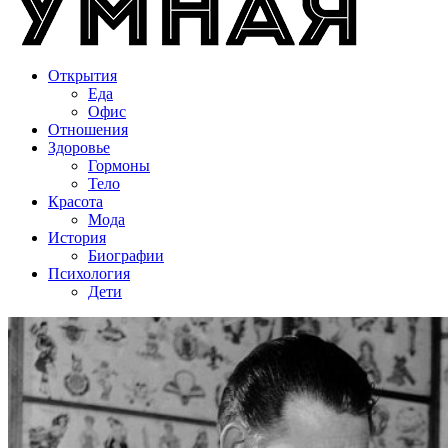
Открытия
Еда
Офис
Отношения
Здоровье
Гормоны
Тело
Красота
Мода
История
Биографии
Психология
Дети