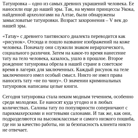
Татуировка – одно из самых древних украшений человека. Ее
наносили еще до нашей эры. Так, на мумии принцессы Укока,
найденной археологами на Алтае, были обнаружены
замысловатые татуировки. Возраст захоронения – V век до
нашей эры.
«Татау» с древнего таитянского диалекта переводится как
«рисунок». Отсюда и пошло название изображений на коже
человека. Поначалу они служили знаком иерархического,
социального различия. Затем на какое-то время нанесение
тату на тело человека, казалось, ушло в прошлое. Второе
рождение татуировка обрела в нашей стране в советское
время в лагерях для заключенных. Каждый рисунок на теле
заключенного имел особый смысл. Никто не имел права
наносить тату «не по чину». О значении криминальных
татуировок написаны целые книги.
Сегодня татуировка стала неким модным течением, особенно
среди молодежи. Ее наносят куда угодно и в любых
количествах. Салоны тату по популярности соперничают с
парикмахерскими и ногтевыми салонами. И так же, как они,
подразделяются на высококлассные и самого низкого пошиба,
где ни за качество работы, ни за безопасность клиента никто
не отвечает.