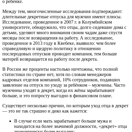
о ребенке.
Между тем, многочисленные исследования подтверждают:
длительные декретные отпуска для мужчин имеют плюсы.
Исследование, проведенное в 2007 г. в Колумбийском
университете, обнаружило, что отцы, долго сидевшие дома с
детьми, уделяют много внимания своим чадам даже спустя
месяцы после возвращения на работу. А исследование,
проведенное в 2013 году в Квебеке, выявило: чем более
справедливую и щедрую политику в отношении
послеродовых отпусков проводит компания, тем больше
матерей возвращается на работу после декрета.
В России же проценты настолько ничтожны, что полной
статистики по стране нет, хотя по словам менеджеров
кадровых отделов компаний, 10% сотрудников, подавших
заявление на отпуск по уходу за ребёнком – мужчины. Часто
мужчины уходят в декрет, когда их жёны зарабатывают
больше, и это попросту выгодно в финансовом плане.
Существует несколько причин, по которым уход отца в декрет
— это не так страшно и дико как кажется:
В случае если мать зарабатывает больше мужа и
находится на более значимой должности, «декрет» отца
экономически более выгоден;