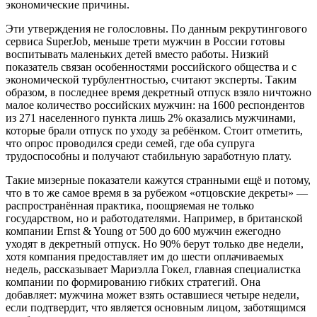
экономические причины.
Эти утверждения не голословны. По данным рекрутингового
сервиса SuperJob, меньше трети мужчин в России готовы
воспитывать маленьких детей вместо работы. Низкий
показатель связан особенностями российского общества и с
экономической турбулентностью, считают эксперты. Таким
образом, в последнее время декретный отпуск взяло ничтожно
малое количество российских мужчин: на 1600 респондентов
из 271 населенного пункта лишь 2% оказались мужчинами,
которые брали отпуск по уходу за ребёнком. Стоит отметить,
что опрос проводился среди семей, где оба супруга
трудоспособны и получают стабильную заработную плату.
Такие мизерные показатели кажутся странными ещё и потому,
что в то же самое время в за рубежом «отцовские декреты» —
распространённая практика, поощряемая не только
государством, но и работодателями. Например, в британской
компании Ernst & Young от 500 до 600 мужчин ежегодно
уходят в декретный отпуск. Но 90% берут только две недели,
хотя компания предоставляет им до шести оплачиваемых
недель, рассказывает Мариэлла Гокел, главная специалистка
компании по формированию гибких стратегий. Она
добавляет: мужчина может взять оставшиеся четыре недели,
если подтвердит, что является основным лицом, заботящимся