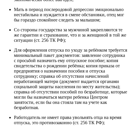
Мать в период послеродовой депрессии эмоционально
нестабильна и нуждается в смене обстановки, отец мог
бы гораздо спокойнее следить за малышом;
Со стороны государства за мужчиной закрепляются те
же гарантии и страхование, что и за женщиной в той же
ситуации (ст. 256 ТК РФ);
Для оформления отпуска по уходу за ребёнком требуется
минимальный пакет документов: заявление сотрудника
с просьбой назначить ему отпускное пособие; копия
свидетельства о рождении ребёнка; копия приказа от
предприятия о назначении пособия и отпуска
сотруднику; справка об отсутствии начислений
неработающей матери (документ выдается органами
социальной защиты населения по месту жительства);
справка об отсутствии пособий по безработице, которые
могли бы назначаться матери ребенка Центром
занятости, если бы она стояла там на учете как
безработная.
Работодатель не имеет права увольнять отца на время
отпуска, это противозаконно (ст. 256 ТК РФ);