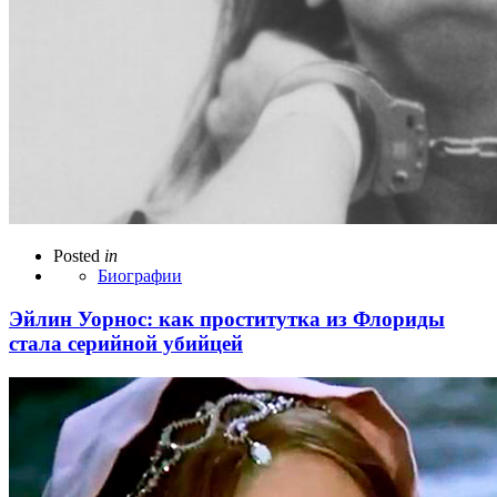
Posted
in
Биографии
Эйлин Уорнос: как проститутка из Флориды
стала серийной убийцей