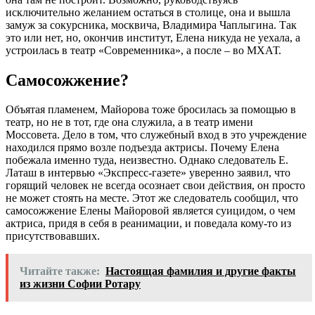
исключительно желанием остаться в столице, она и вышла
замуж за сокурсника, москвича, Владимира Чаплыгина. Так
это или нет, но, окончив институт, Елена никуда не уехала, а
устроилась в театр «Современника», а после – во МХАТ.
Самосожжение?
Объятая пламенем, Майорова тоже бросилась за помощью в
театр, но не в тот, где она служила, а в театр имени
Моссовета. Дело в том, что служебный вход в это учреждение
находился прямо возле подъезда актрисы. Почему Елена
побежала именно туда, неизвестно. Однако следователь Е.
Латаш в интервью «Экспресс-газете» уверенно заявил, что
горящий человек не всегда осознает свои действия, он просто
не может стоять на месте. Этот же следователь сообщил, что
самосожжение Елены Майоровой является суицидом, о чем
актриса, придя в себя в реанимации, и поведала кому-то из
присутствовавших.
Читайте также:
Настоящая фамилия и другие факты
из жизни Софии Ротару