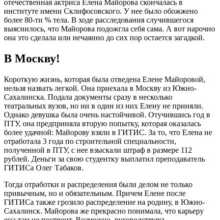
отечественная актриса Елена Майорова скончалась в
институте имени Склифосовского. У нее было обожжено
более 80-ти % тела. В ходе расследования случившегося
выяснилось, что Майорова подожгла себя сама. А вот нарочно
она это сделала или нечаянно до сих пор остается загадкой.
В Москву!
Короткую жизнь, которая была отведена Елене Майоровой,
нельзя назвать легкой. Она приехала в Москву из Южно-
Сахалинска. Подала документы сразу в несколько
театральных вузов, но ни в один из них Елену не приняли.
Однако девушка была очень настойчивой. Отучившись год в
ПТУ, она предприняла вторую попытку, которая оказалась
более удачной: Майорову взяли в ГИТИС. За то, что Елена не
отработала 3 года по строительной специальности,
полученной в ПТУ, с нее взыскали штраф в размере 112
рублей. Деньги за свою студентку выплатил преподаватель
ГИТИСа Олег Табаков.
Тогда отработки и распределения были делом не только
привычным, но и обязательным. Причем Елене после
ГИТИСа также грозило распределение на родину, в Южно-
Сахалинск. Майорова же прекрасно понимала, что карьеру
она там не построит. Возможно, руководствуясь