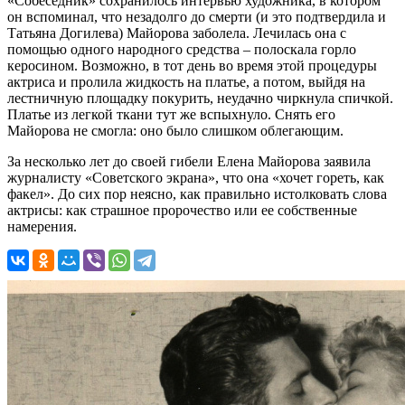
«Собеседник» сохранилось интервью художника, в котором
он вспоминал, что незадолго до смерти (и это подтвердила и
Татьяна Догилева) Майорова заболела. Лечилась она с
помощью одного народного средства – полоскала горло
керосином. Возможно, в тот день во время этой процедуры
актриса и пролила жидкость на платье, а потом, выйдя на
лестничную площадку покурить, неудачно чиркнула спичкой.
Платье из легкой ткани тут же вспыхнуло. Снять его
Майорова не смогла: оно было слишком облегающим.
За несколько лет до своей гибели Елена Майорова заявила
журналисту «Советского экрана», что она «хочет гореть, как
факел». До сих пор неясно, как правильно истолковать слова
актрисы: как страшное пророчество или ее собственные
намерения.