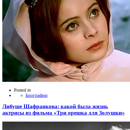
Posted
in
Биографии
Либуше Шафранкова: какой была жизнь
актрисы из фильма «Три орешка для Золушки»