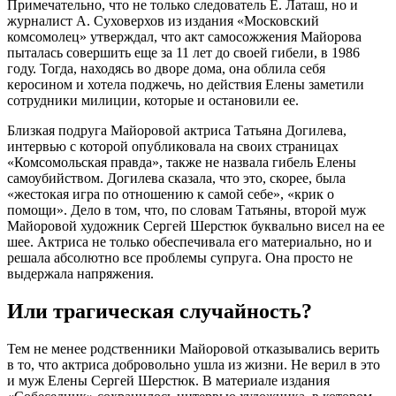
Примечательно, что не только следователь Е. Латаш, но и
журналист А. Суховерхов из издания «Московский
комсомолец» утверждал, что акт самосожжения Майорова
пыталась совершить еще за 11 лет до своей гибели, в 1986
году. Тогда, находясь во дворе дома, она облила себя
керосином и хотела поджечь, но действия Елены заметили
сотрудники милиции, которые и остановили ее.
Близкая подруга Майоровой актриса Татьяна Догилева,
интервью с которой опубликовала на своих страницах
«Комсомольская правда», также не назвала гибель Елены
самоубийством. Догилева сказала, что это, скорее, была
«жестокая игра по отношению к самой себе», «крик о
помощи». Дело в том, что, по словам Татьяны, второй муж
Майоровой художник Сергей Шерстюк буквально висел на ее
шее. Актриса не только обеспечивала его материально, но и
решала абсолютно все проблемы супруга. Она просто не
выдержала напряжения.
Или трагическая случайность?
Тем не менее родственники Майоровой отказывались верить
в то, что актриса добровольно ушла из жизни. Не верил в это
и муж Елены Сергей Шерстюк. В материале издания