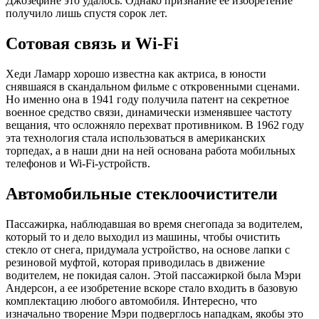
Джозефине это удалось. Однако признание ее изобретение
получило лишь спустя сорок лет.
Сотовая связь и Wi-Fi
Хеди Ламарр хорошо известна как актриса, в юности
снявшаяся в скандальном фильме с откровенными сценами.
Но именно она в 1941 году получила патент на секретное
военное средство связи, динамически изменявшее частоту
вещания, что осложняло перехват противником. В 1962 году
эта технология стала использоваться в американских
торпедах, а в наши дни на ней основана работа мобильных
телефонов и Wi-Fi-устройств.
Автомобильные стеклоочистители
Пассажирка, наблюдавшая во время снегопада за водителем,
который то и дело выходил из машины, чтобы очистить
стекло от снега, придумала устройство, на основе лапки с
резиновой муфтой, которая приводилась в движение
водителем, не покидая салон. Этой пассажиркой была Мэри
Андерсон, а ее изобретение вскоре стало входить в базовую
комплектацию любого автомобиля. Интересно, что
изначально творение Мэри подверглось нападкам, якобы это