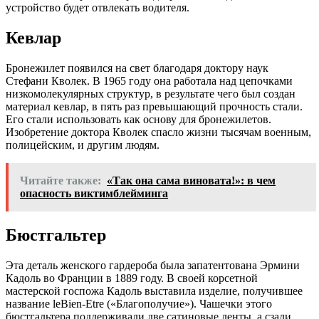
устройство будет отвлекать водителя.
Кевлар
Бронежилет появился на свет благодаря доктору наук
Стефани Кволек. В 1965 году она работала над цепочками
низкомолекулярных структур, в результате чего был создан
материал кевлар, в пять раз превышающий прочность стали.
Его стали использовать как основу для бронежилетов.
Изобретение доктора Кволек спасло жизни тысячам военным,
полицейским, и другим людям.
Читайте также:
«Так она сама виновата!»: в чем
опасность виктимблейминга
Бюстгальтер
Эта деталь женского гардероба была запатентована Эрмини
Кадоль во Франции в 1889 году. В своей корсетной
мастерской госпожа Кадоль выставила изделие, получившее
название leBien-Etre («Благополучие»). Чашечки этого
бюстгальтера поддерживали две сатиновые ленты, а сзади