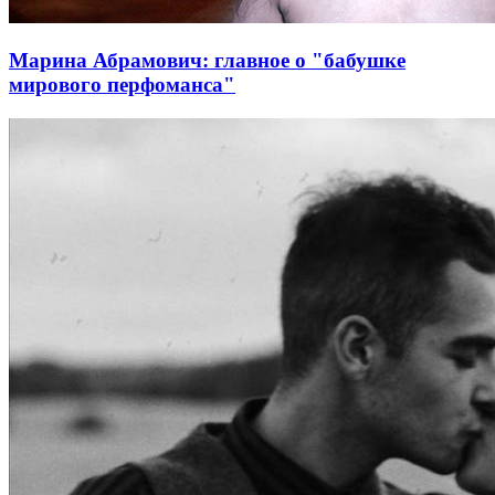
Марина Абрамович: главное о "бабушке
мирового перфоманса"