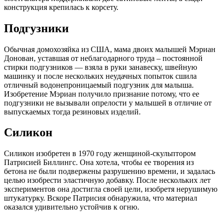
конструкция крепилась к корсету.
Подгузники
Обычная домохозяйка из США, мама двоих малышей Мэриан
Донован, уставшая от неблагодарного труда – постоянной
стирки подгузников — взяла в руки занавеску, швейную
машинку и после нескольких неудачных попыток сшила
отличный водонепроницаемый подгузник для малыша.
Изобретение Мэриан получило признание потому, что ее
подгузники не вызывали опрелости у малышей в отличие от
выпускаемых тогда резиновых изделий.
Силикон
Силикон изобретен в 1970 году женщиной-скульптором
Патрисией Биллингс. Она хотела, чтобы ее творения из
бетона не были подвержены разрушению времени, и задалась
целью изобрести эластичную добавку. После нескольких лет
экспериментов она достигла своей цели, изобретя нерушимую
штукатурку. Вскоре Патрисия обнаружила, что материал
оказался удивительно устойчив к огню.