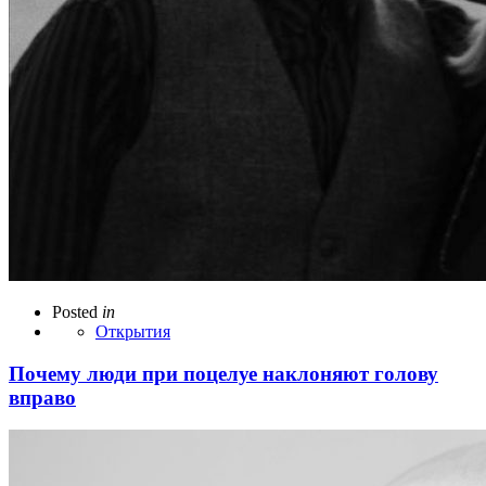
Posted
in
Открытия
Почему люди при поцелуе наклоняют голову
вправо