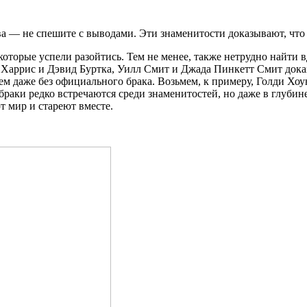
ва — не спешите с выводами. Эти знаменитости доказывают, что 
 которые успели разойтись. Тем не менее, также нетрудно найт
 Харрис и Дэвид Буртка, Уилл Смит и Джада Пинкетт Смит доказ
даже без официального брака. Возьмем, к примеру, Голди Хоун и
е браки редко встречаются среди знаменитостей, но даже в глуби
т мир и стареют вместе.