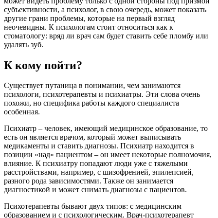
может видеть проблему только с одной стороны под призмой
субъективности, а психолог, в свою очередь, может показать
другие грани проблемы, которые на первый взгляд
неочевидны. К психологам стоит относиться как к
стоматологу: вряд ли врач сам будет ставить себе пломбу или
удалять зуб.
К кому пойти?
Существует путаница в понимании, чем занимаются
психологи, психотерапевты и психиатры. Эти слова очень
похожи, но специфика работы каждого специалиста
особенная.
Психиатр – человек, имеющий медицинское образование, то
есть он является врачом, который может выписывать
медикаменты и ставить диагнозы. Психиатр находится в
позиции «над» пациентом – он имеет некоторые полномочия,
влияние. К психиатру попадают люди уже с тяжелыми
расстройствами, например, с шизофренией, эпилепсией,
разного рода зависимостями. Также он занимается
диагностикой и может снимать диагнозы с пациентов.
Психотерапевты бывают двух типов: с медицинским
образованием и с психологическим. Врач-психотерапевт