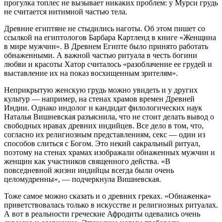
прогулка топлес не вызывает никаких проблем: у Мурси грудь
не считается интимной частью тела.
Древние египтяне не стыдились наготы. Об этом пишет со
ссылкой на египтологов Барбара Картленд в книге «Женщина
в мире мужчин». В Древнем Египте было принято работать
обнаженными. А важной частью ритуала в честь богини
любви и красоты Хатор считалось «разоблачение ее грудей и
выставление их на показ восхищенным зрителям».
Неприкрытую женскую грудь можно увидеть и у других
культур — например, на стенах храмов времен Древней
Индии. Однако индолог и кандидат филологических наук
Наталья Вишневская разъяснила, что не стоит делать вывод о
свободных нравах древних индийцев. Все дело в том, что,
согласно их религиозным представлениям, секс — один из
способов слиться с Богом. Это некий сакральный ритуал,
поэтому на стенах храмах изображали обнаженных мужчин и
женщин как участников священного действа. «В
повседневной жизни индийцы всегда были очень
целомудренны», — подчеркнула Вишневская.
Тоже самое можно сказать и о древних греках. «Обнаженка»
приветствовалась только в искусстве и религиозных ритуалах.
А вот в реальности греческие Афродиты одевались очень