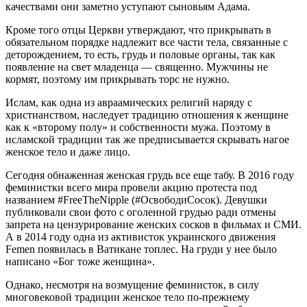
качествами они заметно уступают сыновьям Адама.
Кроме того отцы Церкви утверждают, что прикрывать в
обязательном порядке надлежит все части тела, связанные с
деторождением, то есть, грудь и половые органы, так как
появление на свет младенца — священно. Мужчины не
кормят, поэтому им прикрывать торс не нужно.
Ислам, как одна из авраамических религий наряду с
христианством, наследует традицию отношения к женщине
как к «второму полу» и собственности мужа. Поэтому в
исламской традиции так же предписывается скрывать нагое
женское тело и даже лицо.
Сегодня обнаженная женская грудь все еще табу. В 2016 году
феминистки всего мира провели акцию протеста под
названием #FreeTheNipple (#ОсвободиСосок). Девушки
публиковали свои фото с оголенной грудью ради отмены
запрета на цензурирование женских сосков в фильмах и СМИ.
А в 2014 году одна из активисток украинского движения
Femen появилась в Ватикане топлес. На груди у нее было
написано «Бог тоже женщина».
Однако, несмотря на возмущение феминисток, в силу
многовековой традиции женское тело по-прежнему