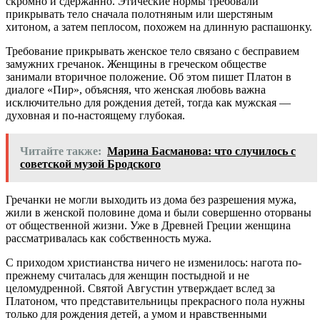
скромно и сдержанно. Этические нормы требовали
прикрывать тело сначала полотняным или шерстяным
хитоном, а затем пеплосом, похожем на длинную распашонку.
Требование прикрывать женское тело связано с бесправием
замужних гречанок. Женщины в греческом обществе
занимали вторичное положение. Об этом пишет Платон в
диалоге «Пир», объясняя, что женская любовь важна
исключительно для рождения детей, тогда как мужская —
духовная и по-настоящему глубокая.
Читайте также:
Марина Басманова: что случилось с
советской музой Бродского
Гречанки не могли выходить из дома без разрешения мужа,
жили в женской половине дома и были совершенно оторваны
от общественной жизни. Уже в Древней Греции женщина
рассматривалась как собственность мужа.
С приходом христианства ничего не изменилось: нагота по-
прежнему считалась для женщин постыдной и не
целомудренной. Святой Августин утверждает вслед за
Платоном, что представительницы прекрасного пола нужны
только для рождения детей, а умом и нравственными