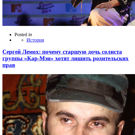
Posted
in
История
Сергей Лемох: почему старшую дочь солиста
группы «Кар-Мэн» хотят лишить родительских
прав