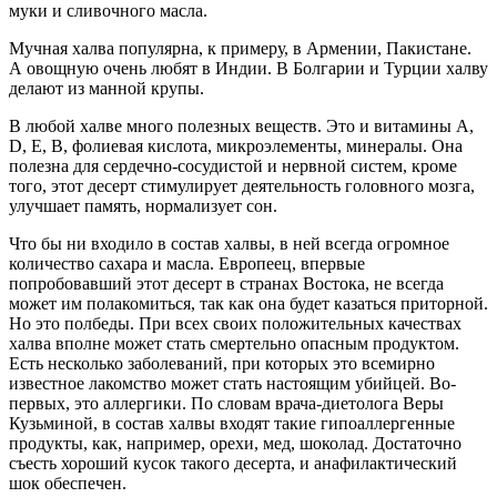
муки и сливочного масла.
Мучная халва популярна, к примеру, в Армении, Пакистане.
А овощную очень любят в Индии. В Болгарии и Турции халву
делают из манной крупы.
В любой халве много полезных веществ. Это и витамины А,
D, Е, В, фолиевая кислота, микроэлементы, минералы. Она
полезна для сердечно-сосудистой и нервной систем, кроме
того, этот десерт стимулирует деятельность головного мозга,
улучшает память, нормализует сон.
Что бы ни входило в состав халвы, в ней всегда огромное
количество сахара и масла. Европеец, впервые
попробовавший этот десерт в странах Востока, не всегда
может им полакомиться, так как она будет казаться приторной.
Но это полбеды. При всех своих положительных качествах
халва вполне может стать смертельно опасным продуктом.
Есть несколько заболеваний, при которых это всемирно
известное лакомство может стать настоящим убийцей. Во-
первых, это аллергики. По словам врача-диетолога Веры
Кузьминой, в состав халвы входят такие гипоаллергенные
продукты, как, например, орехи, мед, шоколад. Достаточно
съесть хороший кусок такого десерта, и анафилактический
шок обеспечен.