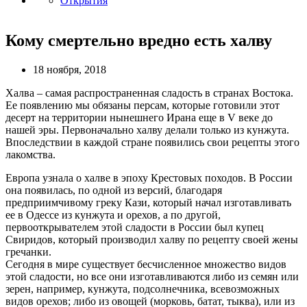
Открытия
Кому смертельно вредно есть халву
18 ноября, 2018
Халва – самая распространенная сладость в странах Востока.
Ее появлению мы обязаны персам, которые готовили этот
десерт на территории нынешнего Ирана еще в V веке до
нашей эры. Первоначально халву делали только из кунжута.
Впоследствии в каждой стране появились свои рецепты этого
лакомства.
Европа узнала о халве в эпоху Крестовых походов. В России
она появилась, по одной из версий, благодаря
предприимчивому греку Кази, который начал изготавливать
ее в Одессе из кунжута и орехов, а по другой,
первооткрывателем этой сладости в России был купец
Свиридов, который производил халву по рецепту своей жены
гречанки.
Сегодня в мире существует бесчисленное множество видов
этой сладости, но все они изготавливаются либо из семян или
зерен, например, кунжута, подсолнечника, всевозможных
видов орехов; либо из овощей (морковь, батат, тыква), или из