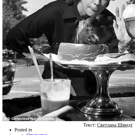
Текст:
Светлана Шмидт
Posted
in