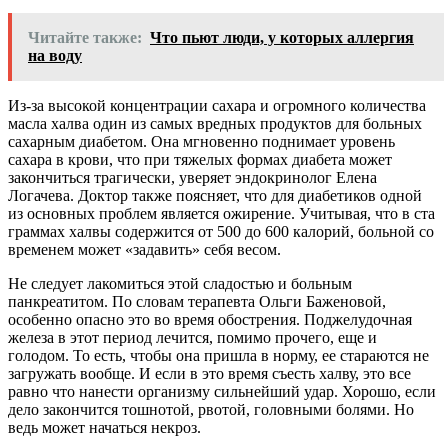
Читайте также:
Что пьют люди, у которых аллергия
на воду
Из-за высокой концентрации сахара и огромного количества
масла халва один из самых вредных продуктов для больных
сахарным диабетом. Она мгновенно поднимает уровень
сахара в крови, что при тяжелых формах диабета может
закончиться трагически, уверяет эндокринолог Елена
Логачева. Доктор также поясняет, что для диабетиков одной
из основных проблем является ожирение. Учитывая, что в ста
граммах халвы содержится от 500 до 600 калорий, больной со
временем может «задавить» себя весом.
Не следует лакомиться этой сладостью и больным
панкреатитом. По словам терапевта Ольги Баженовой,
особенно опасно это во время обострения. Поджелудочная
железа в этот период лечится, помимо прочего, еще и
голодом. То есть, чтобы она пришла в норму, ее стараются не
загружать вообще. И если в это время съесть халву, это все
равно что нанести организму сильнейший удар. Хорошо, если
дело закончится тошнотой, рвотой, головными болями. Но
ведь может начаться некроз.