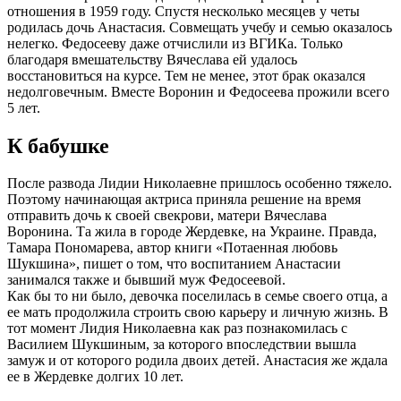
отношения в 1959 году. Спустя несколько месяцев у четы
родилась дочь Анастасия. Совмещать учебу и семью оказалось
нелегко. Федосееву даже отчислили из ВГИКа. Только
благодаря вмешательству Вячеслава ей удалось
восстановиться на курсе. Тем не менее, этот брак оказался
недолговечным. Вместе Воронин и Федосеева прожили всего
5 лет.
К бабушке
После развода Лидии Николаевне пришлось особенно тяжело.
Поэтому начинающая актриса приняла решение на время
отправить дочь к своей свекрови, матери Вячеслава
Воронина. Та жила в городе Жердевке, на Украине. Правда,
Тамара Пономарева, автор книги «Потаенная любовь
Шукшина», пишет о том, что воспитанием Анастасии
занимался также и бывший муж Федосеевой.
Как бы то ни было, девочка поселилась в семье своего отца, а
ее мать продолжила строить свою карьеру и личную жизнь. В
тот момент Лидия Николаевна как раз познакомилась с
Василием Шукшиным, за которого впоследствии вышла
замуж и от которого родила двоих детей. Анастасия же ждала
ее в Жердевке долгих 10 лет.