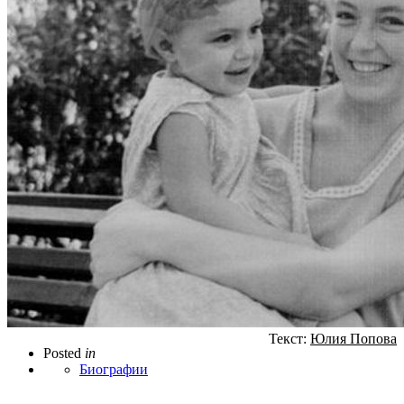
Текст:
Юлия Попова
Posted
in
Биографии