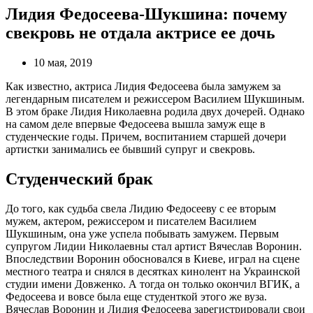
Лидия Федосеева-Шукшина: почему
свекровь не отдала актрисе ее дочь
10 мая, 2019
Как известно, актриса Лидия Федосеева была замужем за
легендарным писателем и режиссером Василием Шукшиным.
В этом браке Лидия Николаевна родила двух дочерей. Однако
на самом деле впервые Федосеева вышла замуж еще в
студенческие годы. Причем, воспитанием старшей дочери
артистки занимались ее бывший супруг и свекровь.
Студенческий брак
До того, как судьба свела Лидию Федосееву с ее вторым
мужем, актером, режиссером и писателем Василием
Шукшиным, она уже успела побывать замужем. Первым
супругом Лидии Николаевны стал артист Вячеслав Воронин.
Впоследствии Воронин обосновался в Киеве, играл на сцене
местного театра и снялся в десятках кинолент на Украинской
студии имени Довженко. А тогда он только окончил ВГИК, а
Федосеева и вовсе была еще студенткой этого же вуза.
Вячеслав Воронин и Лидия Федосеева зарегистрировали свои