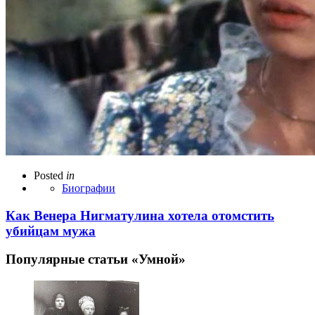
Posted
in
Биографии
Как Венера Нигматулина хотела отомстить
убийцам мужа
Популярные статьи «Умной»