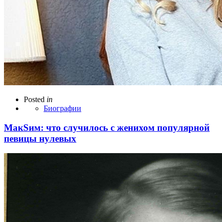
Posted
in
Биографии
МакSим: что случилось с женихом популярной
певицы нулевых