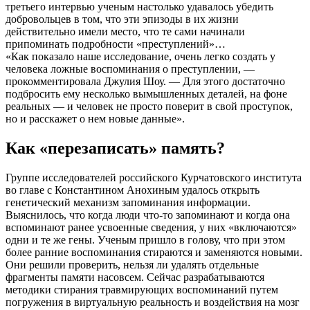
третьего интервью ученым настолько удавалось убедить
добровольцев в том, что эти эпизоды в их жизни
действительно имели место, что те сами начинали
припоминать подробности «преступлений»…
«Как показало наше исследование, очень легко создать у
человека ложные воспоминания о преступлении, —
прокомментировала Джулия Шоу. — Для этого достаточно
подбросить ему несколько вымышленных деталей, на фоне
реальных — и человек не просто поверит в свой проступок,
но и расскажет о нем новые данные».
Как «перезаписать» память?
Группе исследователей российского Курчатовского института
во главе с Константином Анохиным удалось открыть
генетический механизм запоминания информации.
Выяснилось, что когда люди что-то запоминают и когда она
вспоминают ранее усвоенные сведения, у них «включаются»
одни и те же гены. Ученым пришло в голову, что при этом
более ранние воспоминания стираются и заменяются новыми.
Они решили проверить, нельзя ли удалять отдельные
фрагменты памяти насовсем. Сейчас разрабатываются
методики стирания травмирующих воспоминаний путем
погружения в виртуальную реальность и воздействия на мозг