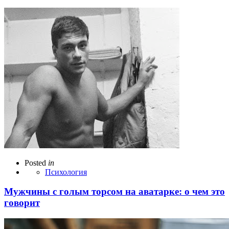
Posted
in
Психология
Мужчины с голым торсом на аватарке: о чем это
говорит