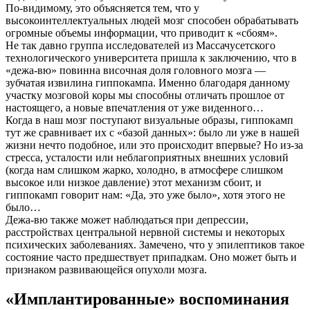
По-видимому, это объясняется тем, что у
высокоинтеллектуальных людей мозг способен обрабатывать
огромные объемы информации, что приводит к «сбоям».
Не так давно группа исследователей из Массачусетского
технологического университета пришла к заключению, что в
«дежа-вю» повинна височная доля головного мозга —
зубчатая извилина гиппокампа. Именно благодаря данному
участку мозговой коры мы способны отличать прошлое от
настоящего, а новые впечатления от уже виденного…
Когда в наш мозг поступают визуальные образы, гиппокамп
тут же сравнивает их с «базой данных»: было ли уже в нашей
жизни нечто подобное, или это происходит впервые? Но из-за
стресса, усталости или неблагоприятных внешних условий
(когда нам слишком жарко, холодно, в атмосфере слишком
высокое или низкое давление) этот механизм сбоит, и
гиппокамп говорит нам: «Да, это уже было», хотя этого не
было…
Дежа-вю также может наблюдаться при депрессии,
расстройствах центральной нервной системы и некоторых
психических заболеваниях. Замечено, что у эпилептиков такое
состояние часто предшествует припадкам. Оно может быть и
признаком развивающейся опухоли мозга.
«Имплантированные» воспоминания