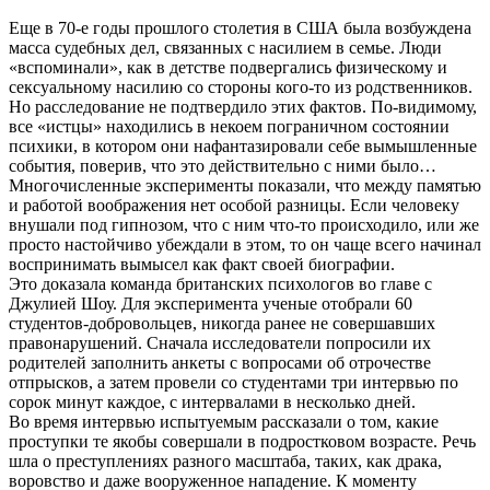
Еще в 70-е годы прошлого столетия в США была возбуждена
масса судебных дел, связанных с насилием в семье. Люди
«вспоминали», как в детстве подвергались физическому и
сексуальному насилию со стороны кого-то из родственников.
Но расследование не подтвердило этих фактов. По-видимому,
все «истцы» находились в некоем пограничном состоянии
психики, в котором они нафантазировали себе вымышленные
события, поверив, что это действительно с ними было…
Многочисленные эксперименты показали, что между памятью
и работой воображения нет особой разницы. Если человеку
внушали под гипнозом, что с ним что-то происходило, или же
просто настойчиво убеждали в этом, то он чаще всего начинал
воспринимать вымысел как факт своей биографии.
Это доказала команда британских психологов во главе с
Джулией Шоу. Для эксперимента ученые отобрали 60
студентов-добровольцев, никогда ранее не совершавших
правонарушений. Сначала исследователи попросили их
родителей заполнить анкеты с вопросами об отрочестве
отпрысков, а затем провели со студентами три интервью по
сорок минут каждое, с интервалами в несколько дней.
Во время интервью испытуемым рассказали о том, какие
проступки те якобы совершали в подростковом возрасте. Речь
шла о преступлениях разного масштаба, таких, как драка,
воровство и даже вооруженное нападение. К моменту