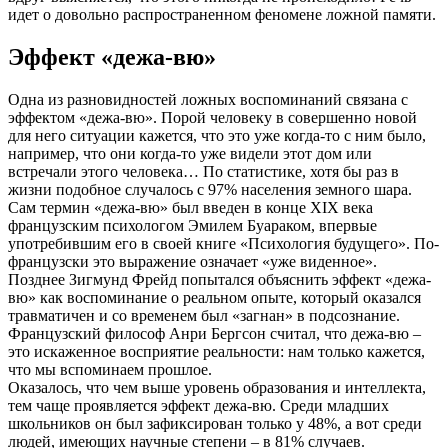
идет о довольно распространенном феномене ложной памяти.
Эффект «дежа-вю»
Одна из разновидностей ложных воспоминаний связана с
эффектом «дежа-вю». Порой человеку в совершенно новой
для него ситуации кажется, что это уже когда-то с ним было,
например, что они когда-то уже видели этот дом или
встречали этого человека… По статистике, хотя бы раз в
жизни подобное случалось с 97% населения земного шара.
Сам термин «дежа-вю» был введен в конце XIX века
французским психологом Эмилем Буараком, впервые
употребившим его в своей книге «Психология будущего». По-
французски это выражение означает «уже виденное».
Позднее Зигмунд Фрейд попытался объяснить эффект «дежа-
вю» как воспоминание о реальном опыте, который оказался
травматичен и со временем был «загнан» в подсознание.
Французский философ Анри Бергсон считал, что дежа-вю –
это искаженное восприятие реальности: нам только кажется,
что мы вспоминаем прошлое.
Оказалось, что чем выше уровень образования и интеллекта,
тем чаще проявляется эффект дежа-вю. Среди младших
школьников он был зафиксирован только у 48%, а вот среди
людей, имеющих научные степени – в 81% случаев.