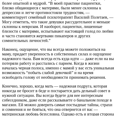
более опытной и мудрой. “В моей практике пациентки,
близко общающиеся с матерями, были менее склонны к
депрессии и легче противостояли трудностям, —
комментирует семейный психотерапевт Василий Полетаев, —
Могу отметить, что такие девушки рассудительнее и меньше
склонны к неврозам. И наоборот, пациентки, лишенные
близости с матерями, испытывают настоящий голод по любви
и часто становятся жертвами пикаперов и других
сомнительных личностей.”
Наконец, ощущение, что вы всегда можете положиться на
маму, придает уверенность в собственных силах и ощущение
надежного тыла. Вам всегда есть куда идти — даже если на вы
потеряли работу и расстались с парнем. Когда в жизни
началась черная полоса, именно с мамой у вас есть уникальная
возможность “побыть слабой девочкой” и на время
освободить голову от необходимости принимать решения.
Конечно, хорошо, когда мать — надежная подруга, которая
никогда не бросит в беде и постарается дать дельный совет в
нужной ситуации. Вы всегда будете для нее интересным
собеседником, даже если рассказываете о банальном походе в
магазин. Ей можно доверить самые постыдные тайны, страхи
и сомнения и не бояться, что она отвернется от вас —
материнская любовь безусловна. Однако есть и вторая сторона