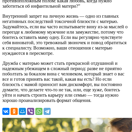
противоположным полом: какая любовь, когда нужно
заботиться об инфантильной матери?”
Внутренний запрет на личную жизнь — одно из главных
негативных последствий токсичной близости с матерью.
Задумайтесь, если вы часто испытываете вину из-за мыслей о
переезде к любимому мужчине или замужестве, потому что
боитесь оставить маму одну. Если вы регулярно чувствуете
себя виноватой, это тревожный звоночек и повод обратиться
к специалисту. Возможно, ваши отношения с матерью
нуждаются в пересмотре.
Дружба с матерью может стать прекрасной отдушиной и
надежным убежищем в сложный период: разве не приятно
поболтать за бокалом вина с человеком, который знает о вас
все и готов принять вас такой, какая вы есть? Но если
близость с мамой приносит вам дискомфорт, вы постоянно
думаете, что делаете что-то не так, или, еще хуже, боитесь
уйти и начать строить карьеру или семью — тогда нужно
хорошо проанализировать формат общения.