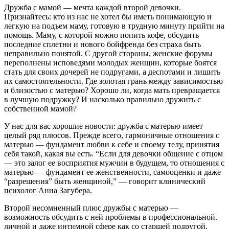
Дружба с мамой — мечта каждой второй девочки.
Признайтесь: кто из нас не хотел бы иметь понимающую и
легкую на подъем маму, готовую в трудную минуту прийти на
помощь. Маму, с которой можно попить кофе, обсудить
последние сплетни и нового бойфренда без страха быть
неправильно понятой. С другой стороны, женские форумы
переполнены исповедями молодых женщин, которые боятся
стать для своих дочерей не подругами, а деспотами и лишить
их самостоятельности. Где золотая грань между зависимостью
и близостью с матерью? Хорошо ли, когда мать превращается
в лучшую подружку? И насколько правильно дружить с
собственной мамой?
У нас для вас хорошие новости: дружба с матерью имеет
целый ряд плюсов. Прежде всего, гармоничные отношения с
матерью — фундамент любви к себе и своему телу, принятия
себя такой, какая вы есть. “Если для девочки общение с отцом
— это залог ее восприятия мужчин в будущем, то отношения с
матерью — фундамент ее женственности, самооценки и даже
“разрешения” быть женщиной,” — говорит клинический
психолог Анна Загубера.
Второй несомненный плюс дружбы с матерью —
возможность обсудить с ней проблемы в профессиональной.
личной и даже интимной сфере как со старшей подругой,