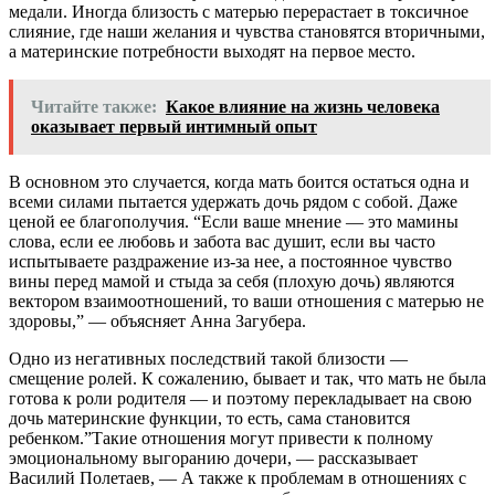
медали. Иногда близость с матерью перерастает в токсичное
слияние, где наши желания и чувства становятся вторичными,
а материнские потребности выходят на первое место.
Читайте также:
Какое влияние на жизнь человека
оказывает первый интимный опыт
В основном это случается, когда мать боится остаться одна и
всеми силами пытается удержать дочь рядом с собой. Даже
ценой ее благополучия. “Если ваше мнение — это мамины
слова, если ее любовь и забота вас душит, если вы часто
испытываете раздражение из-за нее, а постоянное чувство
вины перед мамой и стыда за себя (плохую дочь) являются
вектором взаимоотношений, то ваши отношения с матерью не
здоровы,” — объясняет Анна Загубера.
Одно из негативных последствий такой близости —
смещение ролей. К сожалению, бывает и так, что мать не была
готова к роли родителя — и поэтому перекладывает на свою
дочь материнские функции, то есть, сама становится
ребенком.”Такие отношения могут привести к полному
эмоциональному выгоранию дочери, — рассказывает
Василий Полетаев, — А также к проблемам в отношениях с