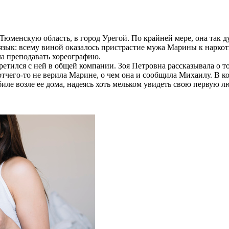
Тюменскую область, в город Урегой. По крайней мере, она так д
зык: всему виной оказалось пристрастие мужа Марины к наркоти
ла преподавать хореографию.
етился с ней в общей компании. Зоя Петровна рассказывала о т
чего-то не верила Марине, о чем она и сообщила Михаилу. В кон
биле возле ее дома, надеясь хоть мельком увидеть свою первую л