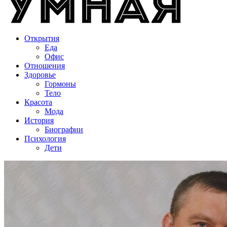
Открытия
Еда
Офис
Отношения
Здоровье
Гормоны
Тело
Красота
Мода
История
Биографии
Психология
Дети