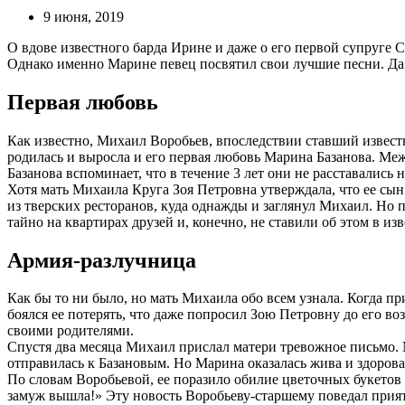
9 июня, 2019
О вдове известного барда Ирине и даже о его первой супруге
Однако именно Марине певец посвятил свои лучшие песни. Да 
Первая любовь
Как известно, Михаил Воробьев, впоследствии ставший известн
родилась и выросла и его первая любовь Марина Базанова. Ме
Базанова вспоминает, что в течение 3 лет они не расставались н
Хотя мать Михаила Круга Зоя Петровна утверждала, что ее сын
из тверских ресторанов, куда однажды и заглянул Михаил. Но 
тайно на квартирах друзей и, конечно, не ставили об этом в из
Армия-разлучница
Как бы то ни было, но мать Михаила обо всем узнала. Когда пр
боялся ее потерять, что даже попросил Зою Петровну до его во
своими родителями.
Спустя два месяца Михаил прислал матери тревожное письмо. М
отправилась к Базановым. Но Марина оказалась жива и здорова
По словам Воробьевой, ее поразило обилие цветочных букетов 
замуж вышла!» Эту новость Воробьеву-старшему поведал прия