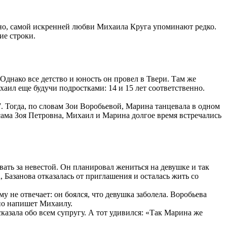
ожно, самой искренней любви Михаила Круга упоминают редко.
ие строки.
днако все детство и юность он провел в Твери. Там же
аил еще будучи подростками: 14 и 15 лет соответственно.
. Тогда, по словам Зои Воробьевой, Марина танцевала в одном
сама Зоя Петровна, Михаил и Марина долгое время встречались
вать за невестой. Он планировал жениться на девушке и так
 Базанова отказалась от приглашения и осталась жить со
 не отвечает: он боялся, что девушка заболела. Воробьева
ьно напишет Михаилу.
казала обо всем супругу. А тот удивился: «Так Марина же