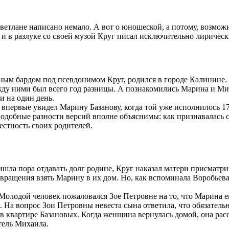
 Светлане написано немало. А вот о юношеской, а потому, возм
и в разлуке со своей музой Круг писал исключительно лирическ
ым бардом под псевдонимом Круг, родился в городе Калинине. О
жду ними был всего год разницы. А познакомились Марина и Мих
и на один день.
 впервые увидел Марину Базанову, когда той уже исполнилось 17
подобные разности версий вполне объяснимы: как признавалась 
вестность своих родителей.
ишла пора отдавать долг родине, Круг наказал матери присматри
звращения взять Марину в их дом. Но, как вспоминала Воробьева,
олодой человек пожаловался Зое Петровне на то, что Марина ему
. На вопрос Зои Петровны невеста сына ответила, что обязател
в квартире Базановых. Когда женщина вернулась домой, она расс
тель Михаила.