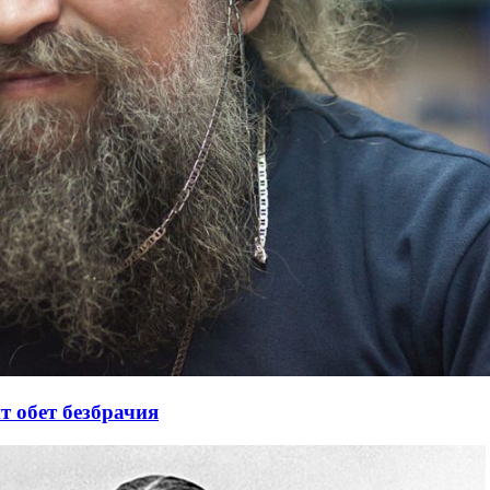
т обет безбрачия