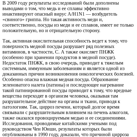
В 2009 году результаты исследований были дополнены
выводами о том, что медь и ее сплавы эффективно
инактивируют опасный вирус A/H1N1 — возбудитель
«свиного» гриппа. Но такая активность меди и,
соответственно, посуды из меди и ее сплавов, имеет не только
положительную, но и отрицательную сторону.
Так, активная окислительная способность ведет к тому, что
поверхность медной посуды разрушает ряд полезных
витаминов, в частности, С. А также окисляет ПНЖК
(особенно при хранении продуктов в медной посуде).
Недостаток ПНЖК, в свою очередь, приводит к тяжелым
системным, иммунным заболеваниям и является одной из
доказанных причин возникновения онкологических болезней.
Особенно опасна влажная медная посуда. Образование
зеленоватого налета (патины) и последующее нагревание
такой патинированной посуды приводит к тому, что вредные
вещества переходят в организм человека, оказывая там
разрушительное действие на органы и ткани, приводя к
патологиям. Так, цирроз печени, который долгое время
связывали с разрушительным влиянием на печень алкоголя,
также оказался провоцируемым медью и ее соединениями.
Исследования, проводимые китайскими учеными под
руководством Чен Юнши, результаты которых были
опубликованы в 1990 году, доказали, что причиной цирроза