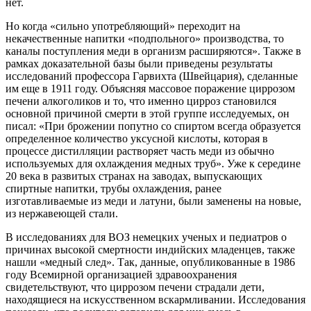
нет.
Но когда «сильно употребляющий» переходит на
некачественные напитки «подпольного» производства, то
каналы поступления меди в организм расширяются». Также в
рамках доказательной базы были приведены результаты
исследований профессора Гарвихта (Швейцария), сделанные
им еще в 1911 году. Объясняя массовое поражение циррозом
печени алкоголиков и то, что именно цирроз становился
основной причиной смерти в этой группе исследуемых, он
писал: «При брожении попутно со спиртом всегда образуется
определенное количество уксусной кислоты, которая в
процессе дистилляции растворяет часть меди из обычно
используемых для охлаждения медных труб». Уже к середине
20 века в развитых странах на заводах, выпускающих
спиртные напитки, трубы охлаждения, ранее
изготавливаемые из меди и латуни, были заменены на новые,
из нержавеющей стали.
В исследованиях для ВОЗ немецких ученых и педиатров о
причинах высокой смертности индийских младенцев, также
нашли «медный след». Так, данные, опубликованные в 1986
году Всемирной организацией здравоохранения
свидетельствуют, что циррозом печени страдали дети,
находящиеся на искусственном вскармливании. Исследования