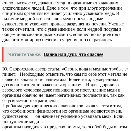
стало высокое содержание меди в организме страдающих
алкоголизмом людей. Дело в том, что при злоупотреблении
спиртным организм начинает усиленно усваивать медь. И
наличие медной и из сплавов меди посуды в доме
существенно ускоряют процесс разрушения печени. Ученые
также отметили, что с уменьшением доли медной посуды в
общем пользовании домохозяйств, количество пациентов с
диагнозом «цирроз печени» существенно сократилось.
Читайте также:
Ванна или душ: что опаснее
Ю. Скороходов, автор статьи «Огонь, вода и медные трубы…»
пишет: «Необходимо отметить, что сам по себе этот металл не
является каким-то исчадием ада. Более того, в умеренных
дозах он жизненно важен для организма. И для здорового
взрослого человека даже повышенное поступление меди в
организм обычно не имеет негативных последствий, так как
ее усвояемость ограничена.
Проблема для хронических алкоголиков заключается в том,
что особенности физиологии их организма меняются очень
существенно — он начинает усиленно усваивать медь. Если
поступление меди в
организм находится в пределах нормы, то особой беды в этом