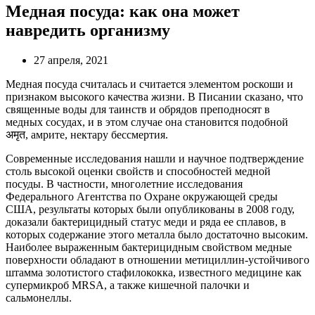
Медная посуда: как она может
навредить организму
27 апреля, 2021
Медная посуда считалась и считается элементом роскоши и
признаком высокого качества жизни. В Писании сказано, что
священные воды для таинств и обрядов преподносят в
медных сосудах, и в этом случае она становится подобной
अमृत, амрите, нектару бессмертия.
Современные исследования нашли и научное подтверждение
столь высокой оценки свойств и способностей медной
посуды. В частности, многолетние исследования
Федерального Агентства по Охране окружающей среды
США, результаты которых были опубликованы в 2008 году,
доказали бактерицидный статус меди и ряда ее сплавов, в
которых содержание этого металла было достаточно высоким.
Наиболее выраженным бактерицидным свойством медные
поверхности обладают в отношении метициллин-устойчивого
штамма золотистого стафилококка, известного медицине как
супермикроб MRSA, а также кишечной палочки и
сальмонеллы.