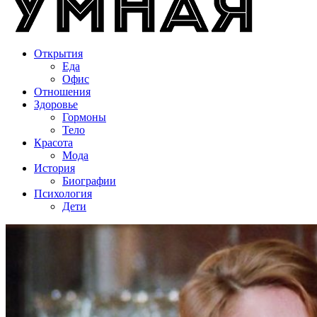
Открытия
Еда
Офис
Отношения
Здоровье
Гормоны
Тело
Красота
Мода
История
Биографии
Психология
Дети