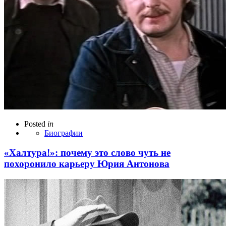
Posted
in
Биографии
«Халтура!»: почему это слово чуть не
похоронило карьеру Юрия Антонова