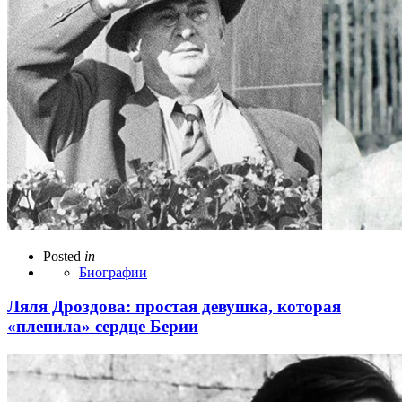
Posted
in
Биографии
Ляля Дроздова: простая девушка, которая
«пленила» сердце Берии