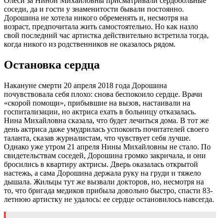
Олеси за Ниной Михайловны присматривали сердобольные
соседи, да и гости у знаменитости бывали постоянно.
Дорошина не хотела никого обременять и, несмотря на
возраст, предпочитала жить самостоятельно. Но как назло
свой последний час артистка действительно встретила тогда,
когда никого из родственников не оказалось рядом.
Остановка сердца
Накануне смерти 20 апреля 2018 года Дорошина
почувствовала себя плохо: снова беспокоило сердце. Врачи
«скорой помощи», прибывшие на вызов, настаивали на
госпитализации, но актриса ехать в больницу отказалась.
Нина Михайловна сказала, что будет лечиться дома. В тот же
день актриса даже умудрилась успокоить почитателей своего
таланта, сказав журналистам, что чувствует себя лучше.
Однако уже утром 21 апреля Нины Михайловны не стало. По
свидетельствам соседей, Дорошина громко закричала, и они
бросились в квартиру актрисы. Дверь оказалась открытой
настежь, а сама Дорошина держала руку на груди и тяжело
дышала. Жильцы тут же вызвали докторов, но, несмотря на
то, что бригада медиков прибыла довольно быстро, спасти 83-
летнюю артистку не удалось: ее сердце остановилось навсегда.