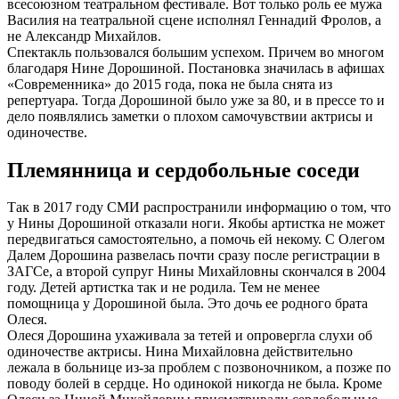
всесоюзном театральном фестивале. Вот только роль ее мужа
Василия на театральной сцене исполнял Геннадий Фролов, а
не Александр Михайлов.
Спектакль пользовался большим успехом. Причем во многом
благодаря Нине Дорошиной. Постановка значилась в афишах
«Современника» до 2015 года, пока не была снята из
репертуара. Тогда Дорошиной было уже за 80, и в прессе то и
дело появлялись заметки о плохом самочувствии актрисы и
одиночестве.
Племянница и сердобольные соседи
Так в 2017 году СМИ распространили информацию о том, что
у Нины Дорошиной отказали ноги. Якобы артистка не может
передвигаться самостоятельно, а помочь ей некому. С Олегом
Далем Дорошина развелась почти сразу после регистрации в
ЗАГСе, а второй супруг Нины Михайловны скончался в 2004
году. Детей артистка так и не родила. Тем не менее
помощница у Дорошиной была. Это дочь ее родного брата
Олеся.
Олеся Дорошина ухаживала за тетей и опровергла слухи об
одиночестве актрисы. Нина Михайловна действительно
лежала в больнице из-за проблем с позвоночником, а позже по
поводу болей в сердце. Но одинокой никогда не была. Кроме