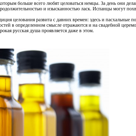
оторым больше всего любят целоваться немцы. За день они делаю
 продолжительностью и изысканностью ласк. Испанцы могут по
диция целования развита с давних времен: здесь и пасхальные п
стей в определенном смысле отражаются и на свадебной церемон
рокая русская душа проявляется даже в этом.