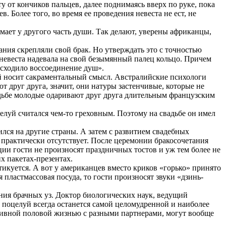
у от кончиков пальцев, далее поднимаясь вверх по руке, пока
. Более того, во время ее проведения невеста не ест, не
мает у другого часть души. Так делают, уверены африканцы,
ания скрепляли свой брак. Но утверждать это с точностью
 невеста надевала на свой безымянный палец кольцо. Причем
оисходило воссоединение душ».
уй носит сакраментальный смысл. Австралийские психологи
т друг друга, значит, они натуры застенчивые, которые не
адьбе молодые одаривают друг друга длительным французским
елуй считался чем-то греховным. Поэтому на свадьбе он имел
лся на другие страны. А затем с развитием свадебных
 практически отсутствует. После церемонии бракосочетания
ции гости не произносят праздничных тостов и уж тем более не
х пакетах-презентах.
тикуется. А вот у американцев вместо криков «горько» принято
пластмассовая посуда, то гости произносят звуки «дзинь-
ения брачных уз. Доктор биологических наук, ведущий
 поцелуй всегда останется самой целомудренной и наиболее
ивной половой жизнью с разными партнерами, могут вообще