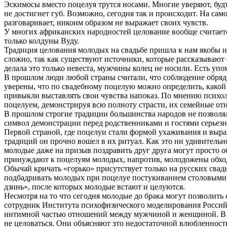
Эскимосы вместо поцелуя трутся носами. Многие уверяют, будт
не достигнет губ. Возможно, сегодня так и происходит. На само
разговаривает, никоим образом не выражает своих чувств.
У многих африканских народностей целование вообще считаетс
только колдуны Вуду.
Традиция целования молодых на свадьбе пришла к нам якобы из
сложно, так как существуют источники, которые рассказывают 
делала это только невеста, мужчины колец не носили. Есть упо
В прошлом люди любой страны считали, что соблюдение обрядо
уверены, что по свадебному поцелую можно определить, какой 
привыкли выставлять свои чувства напоказ. По мнению психол
поцелуем, демонстрируя всю полноту страсти, их семейные о
В прошлом строгие традиции большинства народов не позволяли
символ демонстрации перед родственниками и гостями серьезн
Первой страной, где поцелуи стали формой ухаживания и выра
традиций он прочно вошел в их ритуал. Как это ни удивительн
молодые даже на призыв поздравить друг друга могут просто о
принуждают к поцелуям молодых, напротив, молодожены обходя
Обычай кричать «горько» присутствует только на русских свад
подбадривать молодых при поцелуе постукиванием столовыми пр
дзинь», после которых молодые встают и целуются.
Несмотря на то что сегодня молодые до брака могут позволить
сотрудник Института психофизического моделирования Российс
интимной частью отношений между мужчиной и женщиной. В д
не целоваться. Они объясняют это недостаточной влюбленност