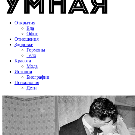
Открытия
Еда
Офис
Отношения
Здоровье
Гормоны
Тело
Красота
Мода
История
Биографии
Психология
Дети