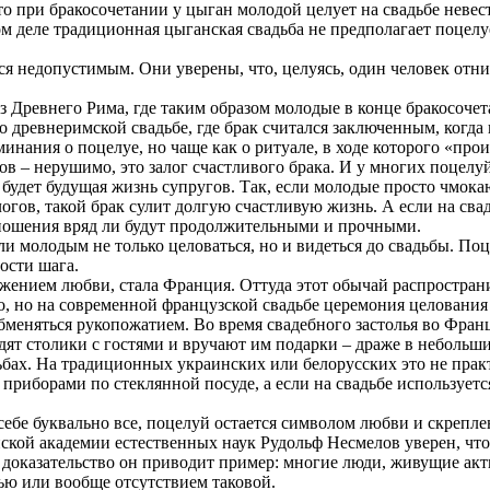
о при бракосочетании у цыган молодой целует на свадьбе невест
м деле традиционная цыганская свадьба не предполагает поцелуев
я недопустимым. Они уверены, что, целуясь, один человек отни
 Древнего Рима, где таким образом молодые в конце бракосочет
о древнеримской свадьбе, где брак считался заключенным, когда
минания о поцелуе, но чаще как о ритуале, в ходе которого «пр
в – нерушимо, это залог счастливого брака. И у многих поцел
будет будущая жизнь супругов. Так, если молодые просто чмокаю
огов, такой брак сулит долгую счастливую жизнь. А если на св
тношения вряд ли будут продолжительными и прочными.
 молодым не только целоваться, но и видеться до свадьбы. Поц
ости шага.
жением любви, стала Франция. Оттуда этот обычай распространи
о, но на современной французской свадьбе церемония целования
бменяться рукопожатием. Во время свадебного застолья во Фран
т столики с гостями и вручают им подарки – драже в небольши
ьбах. На традиционных украинских или белорусских это не прак
иборами по стеклянной посуде, а если на свадьбе используется 
 себе буквально все, поцелуй остается символом любви и скрепл
кой академии естественных наук Рудольф Несмелов уверен, что
оказательство он приводит пример: многие люди, живущие акт
ью или вообще отсутствием таковой.