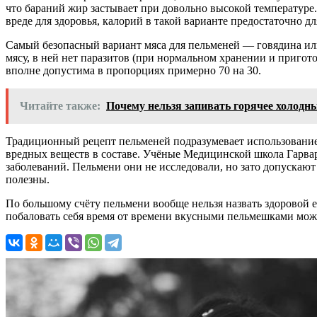
что бараний жир застывает при довольно высокой температуре
вреде для здоровья, калорий в такой варианте предостаточно д
Самый безопасный вариант мяса для пельменей — говядина или
мясу, в ней нет паразитов (при нормальном хранении и пригот
вполне допустима в пропорциях примерно 70 на 30.
Читайте также:
Почему нельзя запивать горячее холодн
Традиционный рецепт пельменей подразумевает использование 
вредных веществ в составе. Учёные Медицинской школа Гарвар
заболеваний. Пельмени они не исследовали, но зато допускают
полезны.
По большому счёту пельмени вообще нельзя назвать здоровой е
побаловать себя время от времени вкусными пельмешками можн