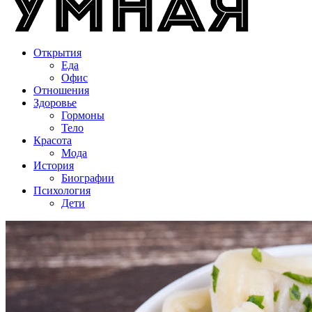
Открытия
Еда
Офис
Отношения
Здоровье
Гормоны
Тело
Красота
Мода
История
Биографии
Психология
Дети