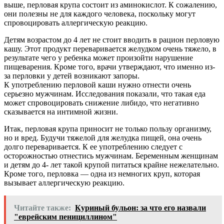
выше, перловая крупа состоит из аминокислот. К сожалению,
они полезны не для каждого человека, поскольку могут
спровоцировать аллергическую реакцию.
Детям возрастом до 4 лет не стоит вводить в рацион перловую
кашу. Этот продукт переваривается желудком очень тяжело, в
результате чего у ребенка может произойти нарушение
пищеварения. Кроме того, врачи утверждают, что именно из-
за перловки у детей возникают запоры.
К употреблению перловой каши нужно отнести очень
серьезно мужчинам. Исследования показали, что такая еда
может спровоцировать снижение либидо, что негативно
сказывается на интимной жизни.
Итак, перловая крупа приносит не только пользу организму,
но и вред. Будучи тяжелой для желудка пищей, она очень
долго переваривается. К ее употреблению следует с
осторожностью отнестись мужчинам. Беременным женщинам
и детям до 4- лет такой крупой питаться крайне нежелательно.
Кроме того, перловка — одна из немногих круп, которая
вызывает аллергическую реакцию.
Читайте также:
Куриный бульон: за что его назвали
"еврейским пенициллином"