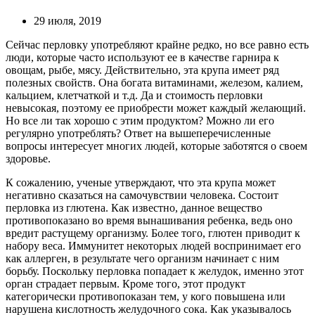
29 июля, 2019
Сейчас перловку употребляют крайне редко, но все равно есть
люди, которые часто используют ее в качестве гарнира к
овощам, рыбе, мясу. Действительно, эта крупа имеет ряд
полезных свойств. Она богата витаминами, железом, калием,
кальцием, клетчаткой и т.д. Да и стоимость перловки
невысокая, поэтому ее приобрести может каждый желающий.
Но все ли так хорошо с этим продуктом? Можно ли его
регулярно употреблять? Ответ на вышеперечисленные
вопросы интересует многих людей, которые заботятся о своем
здоровье.
К сожалению, ученые утверждают, что эта крупа может
негативно сказаться на самочувствии человека. Состоит
перловка из глютена. Как известно, данное вещество
противопоказано во время вынашивания ребенка, ведь оно
вредит растущему организму. Более того, глютен приводит к
набору веса. Иммунитет некоторых людей воспринимает его
как аллерген, в результате чего организм начинает с ним
борьбу. Поскольку перловка попадает к желудок, именно этот
орган страдает первым. Кроме того, этот продукт
категорически противопоказан тем, у кого повышена или
нарушена кислотность желудочного сока. Как указывалось