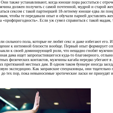
. Они также устанавливают, когда юноше пора расстаться с отроч
жчина должен получить с самой почтенной, мудрой и старой же
ться сексом с такой партнершей 18-летнему юноше едва ли пон
ам, чтобы те передавали опыт и обучали парней доставлять же
 «профпригодность». Если уж сумел справиться с такой мадам,
и сильного пола, которые не любят секс и даже избегают его.
щение к интимной близости вообще. Первый опыт формирует се
выкли к своей доминирующей роли, что нещадно гнобят мужчин
енная дама ищет запропастившегося куда-то благоверного, отлы
тных физических контактов, мужчины кагаба нередко убегают в л
 притязаний местных дам. В одном таком бункере иногда заседа
ую экспедицию. Как заправские спецназовцы, они тщательно п
до тех пор, пока невыносимые эротические ласки не принудят и