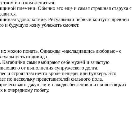
еством и на ком жениться.
нщиной племени. Обычно это еще и самая страшная старуха с
равится.
нщинам удовольствие. Ритуальный первый коитус с древней
 то и будущую жену ублажить сможет.
 И их можно понять. Однажды «насладившись любовью» с
ксуальность индивида.
. Кагабийки сами выбирают себе мужей и зачастую
нивающего от выполнения супружеского долга.
ес и строят там нечто вроде пещеры или бункера. Это
ет по нескольку представителей сильного пола.
рочесывают джунгли и находят беглецов в их холостяцких
х к очередному побегу.