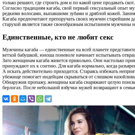
только решают, где строить дом и по какой цене продавать скот
Согласно традициям кагаба, свой первый сексуальный опыт му
редкими волосами, выпавшими зубами и дряблой кожей. Занима
Кагаба предпочитают препоручать своих мужчин старейшим дам
старухой является также своеобразным испытанием мужчины на
Единственные, кто не любит секс
Мужчины кагаба — единственные на всей планете представител
ветхой бабушкой, юноша поневоле начинает испытывать отвра
Зато женщинам кагаба живется привольно. Они настолько при
принуждают их к соитию. Для кагаба нормально, когда разъяр
А искать действительно приходится. Стараясь избежать неприя
убежище помогает индейцам скрываться от слишком назойливых
Обнаружив пропажу, женщины кагаба снаряжают целую поисков
берлогах. После небольшой взбучки мужей возвращают в семьи 