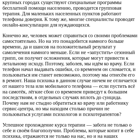
крупных городах существуют специальные программы
бесплатной помощи населению, проводится групповая
терапия. Для маленьких населенных пунктов работают
телефоны доверия. К тому же, многие специалисты проводят
онлайн-консультации для нуждающихся.
Конечно же, человек может справиться со своими проблемами
самостоятельно. Но на это понадобится намного больше
времени, да и шансов на положительный результат у
самолечения намного меньше. Если не «запустить» сезонный
грипп, он получит осложнения, которые могут привести к
летальному исходу. Поэтому, заболев, мы идём ко врачу. Если
телефон начал выдавать ошибки, со временем он сломается, и
пользоваться им станет невозможно, поэтому мы отнесём его
в ремонт. Наша психика в данном случае ничем не отличается
от нашего тела или мобильного телефона — если пустить всё
на самотёк, лёгкие сбои со временем приведут к большим
последствиям, в отдельных случаях вплоть до суицида.
Почему нам не стыдно обратиться ко врачу или работнику
сервис-центра, но мы находим столько причин не
пользоваться услугами психологов и психотерапевтов?
Успешное прохождение курса терапии — забота не только о
себе и своём благополучии. Проблемы, которые копит в себе
психика, отражаются не только на нас, но и на наших