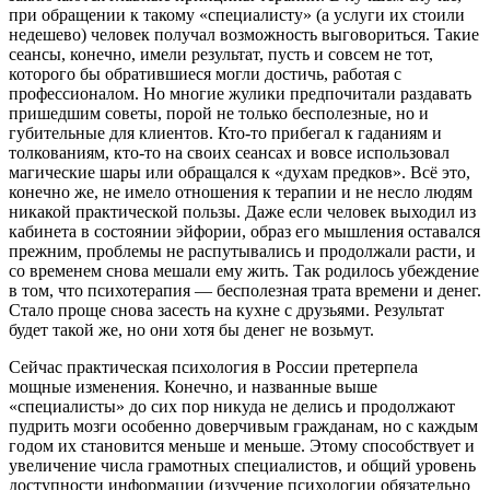
при обращении к такому «специалисту» (а услуги их стоили
недешево) человек получал возможность выговориться. Такие
сеансы, конечно, имели результат, пусть и совсем не тот,
которого бы обратившиеся могли достичь, работая с
профессионалом. Но многие жулики предпочитали раздавать
пришедшим советы, порой не только бесполезные, но и
губительные для клиентов. Кто-то прибегал к гаданиям и
толкованиям, кто-то на своих сеансах и вовсе использовал
магические шары или обращался к «духам предков». Всё это,
конечно же, не имело отношения к терапии и не несло людям
никакой практической пользы. Даже если человек выходил из
кабинета в состоянии эйфории, образ его мышления оставался
прежним, проблемы не распутывались и продолжали расти, и
со временем снова мешали ему жить. Так родилось убеждение
в том, что психотерапия — бесполезная трата времени и денег.
Стало проще снова засесть на кухне с друзьями. Результат
будет такой же, но они хотя бы денег не возьмут.
Сейчас практическая психология в России претерпела
мощные изменения. Конечно, и названные выше
«специалисты» до сих пор никуда не делись и продолжают
пудрить мозги особенно доверчивым гражданам, но с каждым
годом их становится меньше и меньше. Этому способствует и
увеличение числа грамотных специалистов, и общий уровень
доступности информации (изучение психологии обязательно