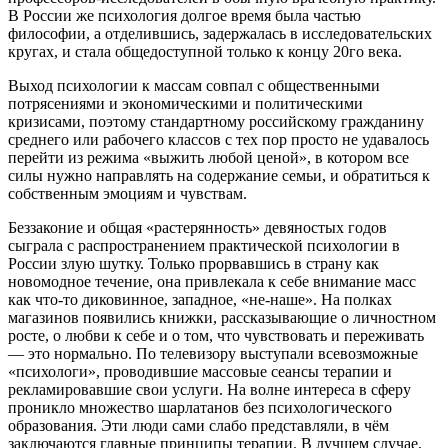
В России же психология долгое время была частью
философии, а отделившись, задержалась в исследовательских
кругах, и стала общедоступной только к концу 20го века.
Выход психологии к массам совпал с общественными
потрясениями и экономическими и политическими
кризисами, поэтому стандартному российскому гражданину
среднего или рабочего классов с тех пор просто не удавалось
перейти из режима «выжить любой ценой», в котором все
силы нужно направлять на содержание семьи, и обратиться к
собственным эмоциям и чувствам.
Беззаконие и общая «растерянность» девяностых годов
сыграла с распространением практической психологии в
России злую шутку. Только прорвавшись в страну как
новомодное течение, она привлекала к себе внимание масс
как что-то диковинное, западное, «не-наше». На полках
магазинов появились книжки, рассказывающие о личностном
росте, о любви к себе и о том, что чувствовать и переживать
— это нормально. По телевизору выступали всевозможные
«психологи», проводившие массовые сеансы терапии и
рекламировавшие свои услуги. На волне интереса в сферу
проникло множество шарлатанов без психологического
образования. Эти люди сами слабо представляли, в чём
заключаются главные принципы терапии. В лучшем случае,