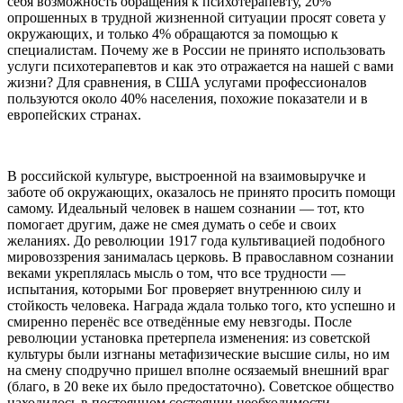
себя возможность обращения к психотерапевту, 20%
опрошенных в трудной жизненной ситуации просят совета у
окружающих, и только 4% обращаются за помощью к
специалистам. Почему же в России не принято использовать
услуги психотерапевтов и как это отражается на нашей с вами
жизни? Для сравнения, в США услугами профессионалов
пользуются около 40% населения, похожие показатели и в
европейских странах.
В российской культуре, выстроенной на взаимовыручке и
заботе об окружающих, оказалось не принято просить помощи
самому. Идеальный человек в нашем сознании — тот, кто
помогает другим, даже не смея думать о себе и своих
желаниях. До революции 1917 года культивацией подобного
мировоззрения занималась церковь. В православном сознании
веками укреплялась мысль о том, что все трудности —
испытания, которыми Бог проверяет внутреннюю силу и
стойкость человека. Награда ждала только того, кто успешно и
смиренно перенёс все отведённые ему невзгоды. После
революции установка претерпела изменения: из советской
культуры были изгнаны метафизические высшие силы, но им
на смену сподручно пришел вполне осязаемый внешний враг
(благо, в 20 веке их было предостаточно). Советское общество
находилось в постоянном состоянии необходимости