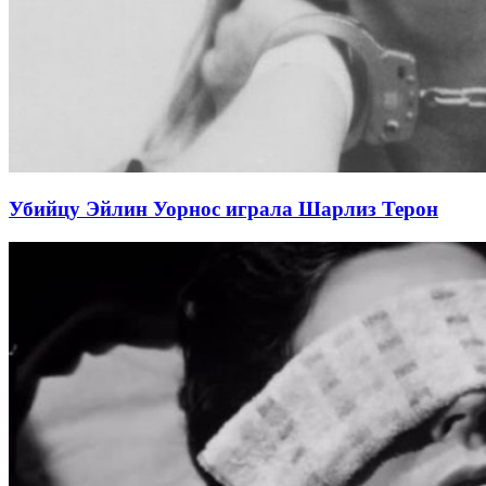
Убийцу Эйлин Уорнос играла Шарлиз Терон