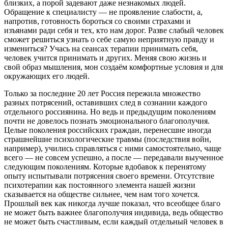
близких, а порой задевают даже незнакомых людей.
Обращение к специалисту — не проявление слабости, а,
напротив, готовность бороться со своими страхами и
изъянами ради себя и тех, кто нам дорог. Разве слабый человек
сможет решиться узнать о себе самую неприятную правду и
измениться? Учась на сеансах терапии принимать себя,
человек учится принимать и других. Меняя свою жизнь и
свой образ мышления, мон создаём комфортные условия и для
окружающих его людей.
Только за последние 20 лет Россия пережила множество
разных потрясений, оставивших след в сознании каждого
отдельного россиянина. Но ведь и предыдущим поколениям
почти не довелось познать эмоционального благополучия.
Целые поколения российских граждан, перенесшие иногда
страшнейшие психологические травмы (последствия войн,
например), учились справляться с ними самостоятельно, чаще
всего — не совсем успешно, а после — передавали выученное
следующим поколениям. Которые вдобавок к перенятому
опыту испытывали потрясения своего времени. Отсутствие
психотерапии как постоянного элемента нашей жизни
сказывается на обществе сильнее, чем нам того хочется.
Прошлый век как никогда лучше показал, что всеобщее благо
не может быть важнее благополучия индивида, ведь общество
не может быть счастливым, если каждый отдельный человек в