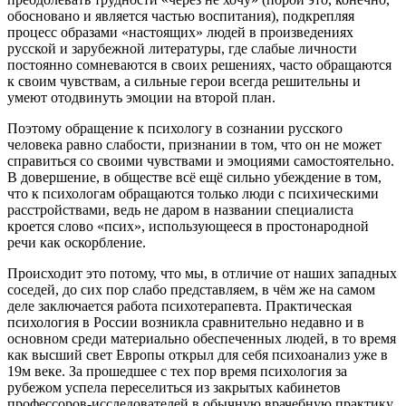
обосновано и является частью воспитания), подкрепляя
процесс образами «настоящих» людей в произведениях
русской и зарубежной литературы, где слабые личности
постоянно сомневаются в своих решениях, часто обращаются
к своим чувствам, а сильные герои всегда решительны и
умеют отодвинуть эмоции на второй план.
Поэтому обращение к психологу в сознании русского
человека равно слабости, признании в том, что он не может
справиться со своими чувствами и эмоциями самостоятельно.
В довершение, в обществе всё ещё сильно убеждение в том,
что к психологам обращаются только люди с психическими
расстройствами, ведь не даром в названии специалиста
кроется слово «псих», использующееся в простонародной
речи как оскорбление.
Происходит это потому, что мы, в отличие от наших западных
соседей, до сих пор слабо представляем, в чём же на самом
деле заключается работа психотерапевта. Практическая
психология в России возникла сравнительно недавно и в
основном среди материально обеспеченных людей, в то время
как высший свет Европы открыл для себя психоанализ уже в
19м веке. За прошедшее с тех пор время психология за
рубежом успела переселиться из закрытых кабинетов
профессоров-исследователей в обычную врачебную практику.