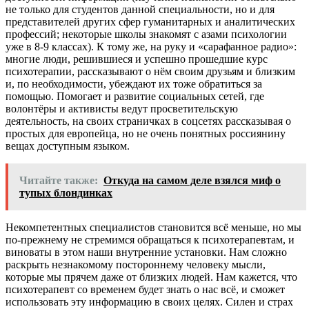
не только для студентов данной специальности, но и для
представителей других сфер гуманитарных и аналитических
профессий; некоторые школы знакомят с азами психологии
уже в 8-9 классах). К тому же, на руку и «сарафанное радио»:
многие люди, решившиеся и успешно прошедшие курс
психотерапии, рассказывают о нём своим друзьям и близким
и, по необходимости, убеждают их тоже обратиться за
помощью. Помогает и развитие социальных сетей, где
волонтёры и активисты ведут просветительскую
деятельность, на своих страничках в соцсетях рассказывая о
простых для европейца, но не очень понятных россиянину
вещах доступным языком.
Читайте также:
Откуда на самом деле взялся миф о
тупых блондинках
Некомпетентных специалистов становится всё меньше, но мы
по-прежнему не стремимся обращаться к психотерапевтам, и
виноваты в этом наши внутренние установки. Нам сложно
раскрыть незнакомому постороннему человеку мысли,
которые мы прячем даже от близких людей. Нам кажется, что
психотерапевт со временем будет знать о нас всё, и сможет
использовать эту информацию в своих целях. Силен и страх