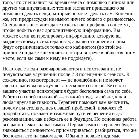
того, что специалист во время сеанса с помощью гипноза или
других манипулятивных техник заставит пришедшего за
помощью делать вещи, которые не хочет делать сам. Конечно
же, эти предрассудки не имеют ничего общего с реальностью.
Специалист не станет даже искать ваш профиль в соцсетях,
чтобы добыть о вас дополнительную информацию. Вы
можете сами контролировать информацию, которую вы
выдаёте своему психотерапевту, а ваши отношения с ним
будут ограничиваться только его кабинетом (по этой же
причине он даже «не узнает» вас при встрече в общественном
месте, если вы сами к нему не подойдёте).
Некоторые люди разочаровываются в психотерапии, не
почувствовав улучшений после 2-3 посещённых сеансов. К
сожалению, психотерапевт — не волшебник и не может
сделать вашу жизнь лучше за несколько сеансов. Без вас и
вашего участия психотерапия будет бесполезна сама по себе.
Работа со своей психикой — тяжкий труд, такой же, как и
любая другая активность. Терапевт поможет вам выяснить,
почему вы столкнулись с вашей проблемой, поможет её
проработать, покажет возможные пути её решения и даст
рекомендации, как избежать её в будущем. Но основная работа
всё равно лежит на вас самих. Первые сеансы терапевт будет
знакомиться с клиентом, присматриваться, разбираться, что же
беспокоит его на самом деле. Обычно первые видимые