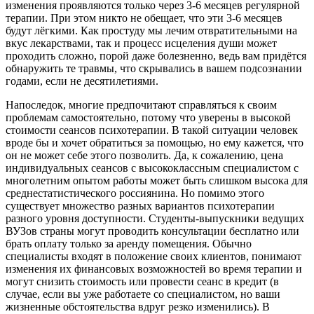
изменения проявляются только через 3-6 месяцев регулярной
терапии. При этом никто не обещает, что эти 3-6 месяцев
будут лёгкими. Как простуду мы лечим отвратительными на
вкус лекарствами, так и процесс исцеления души может
проходить сложно, порой даже болезненно, ведь вам придётся
обнаружить те травмы, что скрывались в вашем подсознании
годами, если не десятилетиями.
Напоследок, многие предпочитают справляться к своим
проблемам самостоятельно, потому что уверены в высокой
стоимости сеансов психотерапии. В такой ситуации человек
вроде бы и хочет обратиться за помощью, но ему кажется, что
он не может себе этого позволить. Да, к сожалению, цена
индивидуальных сеансов с высококлассным специалистом с
многолетним опытом работы может быть слишком высока для
среднестатистического россиянина. Но помимо этого
существует множество разных вариантов психотерапии
разного уровня доступности. Студенты-выпускники ведущих
ВУЗов страны могут проводить консультации бесплатно или
брать оплату только за аренду помещения. Обычно
специалисты входят в положение своих клиентов, понимают
изменения их финансовых возможностей во время терапии и
могут снизить стоимость или провести сеанс в кредит (в
случае, если вы уже работаете со специалистом, но ваши
жизненные обстоятельства вдруг резко изменились). В