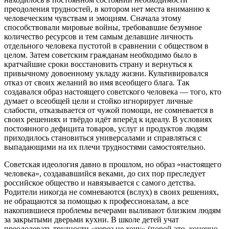
преодоления трудностей, в котором нет места вниманию к
человеческим чувствам и эмоциям. Сначала этому
способствовали мировые войны, требовавшие безумное
количество ресурсов и тем самым делавшие личность
отдельного человека пустотой в сравнении с обществом в
целом. Затем советским гражданам необходимо было в
кратчайшие сроки восстановить страну и вернуться к
привычному довоенному укладу жизни. Культивировался
отказ от своих желаний во имя всеобщего блага. Так
создавался образ настоящего советского человека — того, кто
думает о всеобщей цели и стойко игнорирует личные
слабости, отказывается от чужой помощи, не сомневается в
своих решениях и твёрдо идёт вперёд к идеалу. В условиях
постоянного дефицита товаров, услуг и продуктов людям
приходилось становиться универсалами и справляться с
выпадающими на их плечи трудностями самостоятельно.
Советская идеология давно в прошлом, но образ «настоящего
человека», создававшийся веками, до сих пор преследует
российское общество и навязывается с самого детства.
Родители никогда не сомневаются (вслух) в своих решениях,
не обращаются за помощью к профессионалам, а все
накопившиеся проблемы вечерами выливают близким людям
за закрытыми дверьми кухни. В школе детей учат
преодолевать трудности «через не хочу» (порой это, конечно,