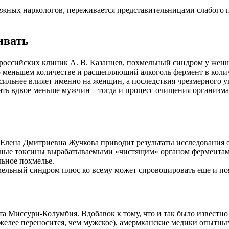
жных наркологов, переживается представительницами слабого п
ивать
 российских клиник А. В. Казанцев, похмельный синдром у женщи
о меньшем количестве и расщепляющий алкоголь фермент в коли
сильнее влияет именно на женщин, а последствия чрезмерного 
ать вдвое меньше мужчин – тогда и процесс очищения организма
 Елена Дмитриевна Жучкова приводит результаты исследования о
ные токсины вырабатываемыми «чистящим» органом ферментами т
ьное похмелье.
мельный синдром плюс ко всему может спровоцировать еще и поя
 Миссури-Колумбия. Вдобавок к тому, что и так было известно и
яжелее переносится, чем мужское), амермканские медики опытн