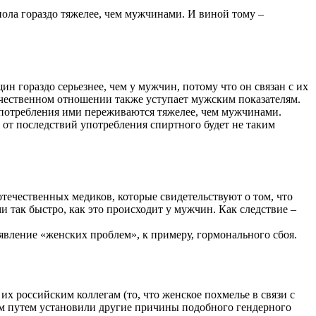
ола гораздо тяжелее, чем мужчинами. И виной тому –
н гораздо серьезнее, чем у мужчин, потому что он связан с их
чественном отношении также уступает мужским показателям.
употребления ими переживаются тяжелее, чем мужчинами.
 от последствий употребления спиртного будет не таким
течественных медиков, которые свидетельствуют о том, что
ак быстро, как это происходит у мужчин. Как следствие –
вление «женских проблем», к примеру, гормонального сбоя.
х российским коллегам (то, что женское похмелье в связи с
ым путем установили другие причины подобного гендерного