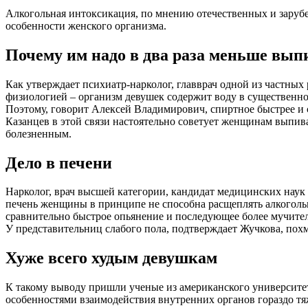
Алкогольная интоксикация, по мнению отечественных и зарубе
особенности женского организма.
Почему им надо в два раза меньше вып
Как утверждает психиатр-нарколог, главврач одной из частных
физиологией – организм девушек содержит воду в существенн
Поэтому, говорит Алексей Владимирович, спиртное быстрее и 
Казанцев в этой связи настоятельно советует женщинам выпив
болезненным.
Дело в печени
Нарколог, врач высшей категории, кандидат медицинских наук
печень женщины в принципе не способна расщеплять алкоголь
сравнительно быстрое опьянение и последующее более мучител
У представительниц слабого пола, подтверждает Жучкова, пох
Хуже всего худым девушкам
К такому выводу пришли ученые из американского университета
особенностями взаимодействия внутренних органов гораздо т