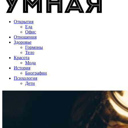
Открытия
Еда
Офис
Отношения
Здоровье
Гормоны
Тело
Красота
Мода
История
Биографии
Психология
Дети