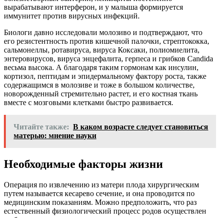
вырабатывают интерферон, и у малыша формируется
иммунитет против вирусных инфекций.
Биологи давно исследовали молозиво и подтверждают, что
его резистентность против кишечной палочки, стрептококка,
сальмонеллы, ротавируса, вируса Коксаки, полиомиелита,
энтеровирусов, вируса энцефалита, герпеса и грибков Candida
весьма высока. А благодаря таким гормонам как инсулин,
кортизол, пептидам и эпидермальному фактору роста, также
содержащимся в молозиве и тоже в большом количестве,
новорожденный стремительно растет, и его костная ткань
вместе с мозговыми клетками быстро развивается.
Читайте также:
В каком возрасте следует становиться
матерью: мнение науки
Необходимые факторы жизни
Операция по извлечению из матери плода хирургическим
путем называется кесарево сечение, и она проводится по
медицинским показаниям. Можно предположить, что раз
естественный физиологический процесс родов осуществлен