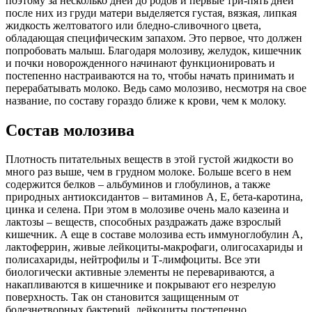
поэтому за несколько дней до родов и первые три-пять дней
после них из груди матери выделяется густая, вязкая, липкая
жидкость желтоватого или бледно-сливочного цвета,
обладающая специфическим запахом. Это первое, что должен
попробовать малыш. Благодаря молозиву, желудок, кишечник
и почки новорожденного начинают функционировать и
постепенно настраиваются на то, чтобы начать принимать и
перерабатывать молоко. Ведь само молозиво, несмотря на свое
название, по составу гораздо ближе к крови, чем к молоку.
Состав молозива
Плотность питательных веществ в этой густой жидкости во
много раз выше, чем в грудном молоке. Больше всего в нем
содержится белков – альбуминов и глобулинов, а также
природных антиоксидантов – витаминов А, Е, бета-каротина,
цинка и селена. При этом в молозиве очень мало казеина и
лактозы – веществ, способных раздражать даже взрослый
кишечник. А еще в составе молозива есть иммуноглобулин А,
лактоферрин, живые лейкоциты-макрофаги, олигосахариды и
полисахариды, нейтрофилы и Т-лимфоциты. Все эти
биологически активные элементы не перевариваются, а
накапливаются в кишечнике и покрывают его незрелую
поверхность. Так он становится защищенным от
болезнетворных бактерий, лейкоциты постепенно