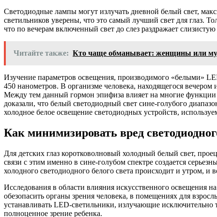
Светодиодные лампы могут излучать дневной белый свет, мак
светильников уверены, что это самый лучший свет для глаз. То
что по вечерам включенный свет до слез раздражает слизистую
Читайте также:
Кто чаще обманывает: женщины или м
Изучение параметров освещения, производимого «белыми» LED-
450 нанометров. В организме человека, находящегося вечером 
Между тем данный гормон эпифиза влияет на многие функции о
доказали, что белый светодиодный свет сине-голубого диапазон
холодное белое освещение светодиодных устройств, используем
Как минимизировать вред светодиодног
Для детских глаз коротковолновый холодный белый свет, проец
связи с этим именно в сине-голубом спектре создается серьезн
холодного светодиодного белого света происходит и утром, и в
Исследования в области влияния искусственного освещения на
обезопасить органы зрения человека, в помещениях для взрос
устанавливать LED-светильники, излучающие исключительно те
полноценное зрение ребенка.