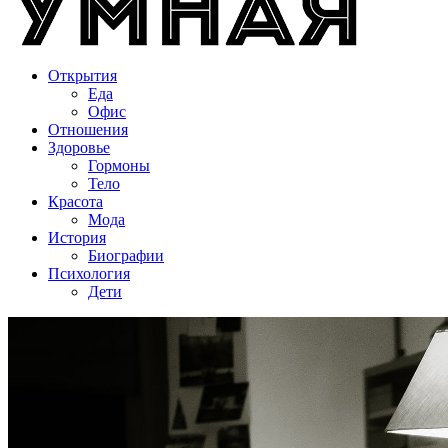
Открытия
Еда
Офис
Отношения
Здоровье
Гормоны
Тело
Красота
Мода
История
Биографии
Психология
Дети