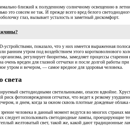
симально близкий к полуденному солнечному освещению в летн
лько это совсем не так. И прежде всего вред белого светодиодно
 оболочку глаз, вызывает усталость и заметный дискомфорт.
ужчины?
устройствами, показало, что у них имеется выраженная полоса
или ранним утром под воздействием этого коротковолнового холо
рганизма, регулирует биоритмы, замедляет процессы старения 
а очень вреден для глазной сетчатки и после долгой работы при
ое утром и вечером, — самое вредное для здоровья человека.
о света
ируемый светодиодными светильниками, опасен вдвойне. Хрустали
ый риск фотоповреждения сетчатки, что ведет к резкому ухудшен
ечером, и днем, когда за окном сквозь плотные дождевые облака 
 зрение человека в данный момент ведутся во многих странах м
лых следует использовать светодиодные лампы, проецирующие те
плый желтоватый свет, такой же, какой дают традиционные лам