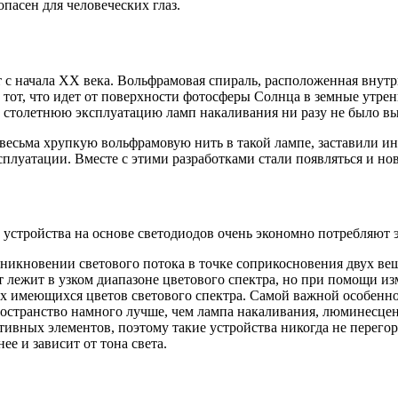
опасен для человеческих глаз.
с начала XX века. Вольфрамовая спираль, расположенная внутри
 тот, что идет от поверхности фотосферы Солнца в земные утре
ем столетнюю эксплуатацию ламп накаливания ни разу не было вы
 весьма хрупкую вольфрамовую нить в такой лампе, заставили и
луатации. Вместе с этими разработками стали появляться и но
устройства на основе светодиодов очень экономно потребляют э
никновении светового потока в точке соприкосновения двух веще
т лежит в узком диапазоне цветового спектра, но при помощи и
х имеющихся цветов светового спектра. Самой важной особенно
странство намного лучше, чем лампа накаливания, люминесцент
тивных элементов, поэтому такие устройства никогда не перегораю
ее и зависит от тона света.