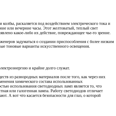
 колбы, раскаляется под воздействием электрического тока и
нние или вечерние часы. Этот желтоватый, теплый свет
явлено какое-либо их действие, повреждающее чье-то зрение.
нженеров задуматься о создании приспособления с более низким
вые тоновые варианты искусственного освещения.
лектроэнергию и крайне долго служат.
ств из разнородных материалов после того, как через них
зменения химического состава использованных
стью использования светодиодных ламп является то, что
ная или галогенная лампа. Работу светодиодов отличает
т. А вот что касается безопасности для глаз, о которой