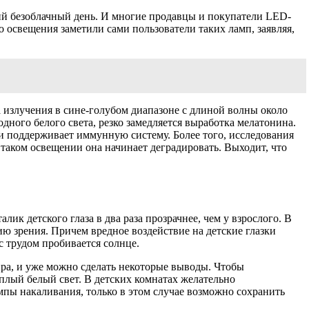
ий безоблачный день. И многие продавцы и покупатели LED-
го освещения заметили сами пользователи таких ламп, заявляя,
 излучения в сине-голубом диапазоне с длиной волны около
дного белого света, резко замедляется выработка мелатонина.
и поддерживает иммунную систему. Более того, исследования
 таком освещении она начинает деградировать. Выходит, что
к детского глаза в два раза прозрачнее, чем у взрослого. В
ию зрения. Причем вредное воздействие на детские глазки
с трудом пробивается солнце.
ира, и уже можно сделать некоторые выводы. Чтобы
плый белый свет. В детских комнатах желательно
пы накаливания, только в этом случае возможно сохранить