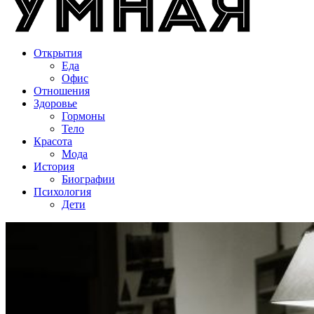
Открытия
Еда
Офис
Отношения
Здоровье
Гормоны
Тело
Красота
Мода
История
Биографии
Психология
Дети