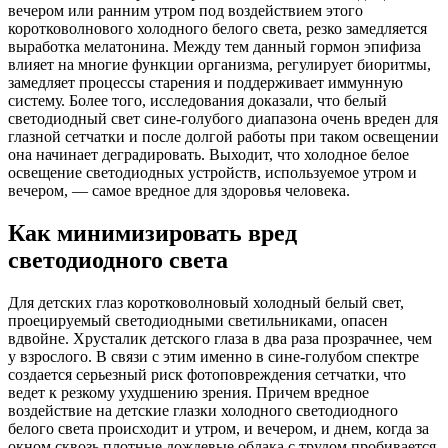
вечером или ранним утром под воздействием этого
коротковолнового холодного белого света, резко замедляется
выработка мелатонина. Между тем данный гормон эпифиза
влияет на многие функции организма, регулирует биоритмы,
замедляет процессы старения и поддерживает иммунную
систему. Более того, исследования доказали, что белый
светодиодный свет сине-голубого диапазона очень вреден для
глазной сетчатки и после долгой работы при таком освещении
она начинает деградировать. Выходит, что холодное белое
освещение светодиодных устройств, используемое утром и
вечером, — самое вредное для здоровья человека.
Как минимизировать вред
светодиодного света
Для детских глаз коротковолновый холодный белый свет,
проецируемый светодиодными светильниками, опасен
вдвойне. Хрусталик детского глаза в два раза прозрачнее, чем
у взрослого. В связи с этим именно в сине-голубом спектре
создается серьезный риск фотоповреждения сетчатки, что
ведет к резкому ухудшению зрения. Причем вредное
воздействие на детские глазки холодного светодиодного
белого света происходит и утром, и вечером, и днем, когда за
окном сквозь плотные дождевые облака с трудом пробивается