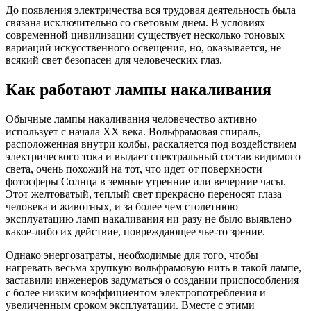
До появления электричества вся трудовая деятельность была
связана исключительно со световым днем. В условиях
современной цивилизации существует несколько тоновых
вариаций искусственного освещения, но, оказывается, не
всякий свет безопасен для человеческих глаз.
Как работают лампы накаливания
Обычные лампы накаливания человечество активно
использует с начала XX века. Вольфрамовая спираль,
расположенная внутри колбы, раскаляется под воздействием
электрического тока и выдает спектральный состав видимого
света, очень похожий на тот, что идет от поверхности
фотосферы Солнца в земные утренние или вечерние часы.
Этот желтоватый, теплый свет прекрасно переносят глаза
человека и животных, и за более чем столетнюю
эксплуатацию ламп накаливания ни разу не было выявлено
какое-либо их действие, повреждающее чье-то зрение.
Однако энергозатраты, необходимые для того, чтобы
нагревать весьма хрупкую вольфрамовую нить в такой лампе,
заставили инженеров задуматься о создании приспособления
с более низким коэффициентом электропотребления и
увеличенным сроком эксплуатации. Вместе с этими