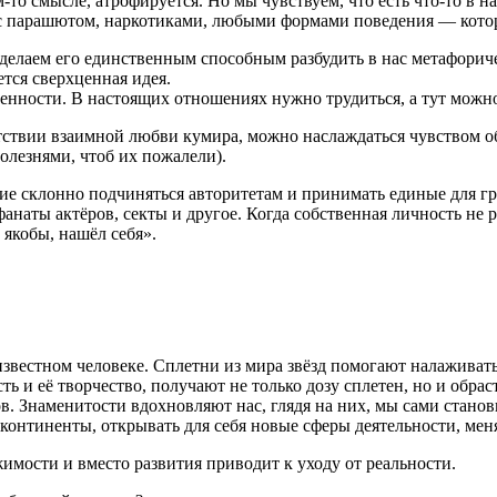
-то смысле, атрофируется. Но мы чувствуем, что есть что-то в 
я с парашютом, наркотиками, любыми формами поведения — кот
делаем его единственным способным разбудить в нас метафориче
тся сверхценная идея.
енности. В настоящих отношениях нужно трудиться, а тут можн
твии взаимной любви кумира, можно наслаждаться чувством обр
лезнями, чтоб их пожалели).
ие склонно подчиняться авторитетам и принимать единые для г
аты актёров, секты и другое. Когда собственная личность не р
 якобы, нашёл себя
».
 известном человеке. Сплетни из мира звёзд помогают налажи
 и её творчество, получают не только дозу сплетен, но и обрас
. Знаменитости вдохновляют нас, глядя на них, мы сами станов
 континенты, открывать для себя новые сферы деятельности, мен
мости и вместо развития приводит к уходу от реальности.