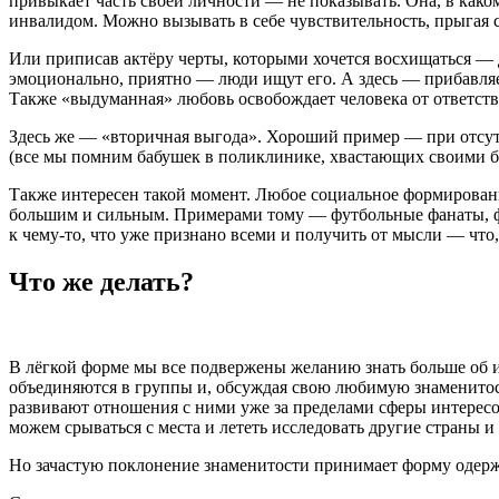
привыкает часть своей личности — не показывать. Она, в каком
инвалидом. Можно вызывать в себе чувствительность, прыга
Или приписав актёру черты, которыми хочется восхищаться — 
эмоционально, приятно — люди ищут его. А здесь — прибавляе
Также «выдуманная» любовь освобождает человека от ответств
Здесь же — «вторичная выгода». Хороший пример — при отсутс
(все мы помним бабушек в поликлинике, хвастающих своими бо
Также интересен такой момент. Любое социальное формирован
большим и сильным. Примерами тому — футбольные фанаты, фан
к чему-то, что уже признано всеми и получить от мысли — что,
Что же делать?
В лёгкой форме мы все подвержены желанию знать больше об
объединяются в группы и, обсуждая свою любимую знаменитость
развивают отношения с ними уже за пределами сферы интересов
можем срываться с места и лететь исследовать другие страны и
Но зачастую поклонение знаменитости принимает форму одержи