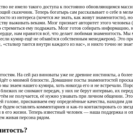
ество не имело такого доступа к постоянно обновляющимся мас
ующий сказочник. Теперь богатырь сам рассказывает о себе в ме
сто из интереса (хочется же знать, как живут знаменитости), н
честву выживать веками. Мозг признает авторитет этого человека
стремиться ему подражать. Мозг готов собирать информацию, нас
 сердце, нам нравится всё, что делает любимая знаменитость. Мы
(если кумир ещё не обзавёлся собственным менеджером). Это при
, «сталкер таится внутри каждого из нас», и никто точно не зна
остям. На сей раз виноваты уже не древние инстинкты, а более 
йдёт о
мнимой близости
. Домашние посты знаменитостей проска
то мы
знаем
нашего кумира, хоть никогда его и не встречали. Поро
о близких не снимают передач, у них не берут интервью, их пер
м не получается, её нужно узнавать при личном общении. Это 
й голове, присваиваем ему определённые качества, находим для 
 будем оставлять комментариев и как-то контактировать со звезд
м в его жизни. Теперь известный человек — наша поддержка и опо
чем живая персона рядом.
нитость?