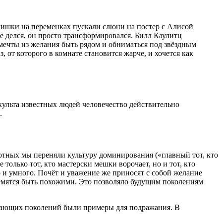
чишки на переменках пускали слюни на постер с Алисой
е делся, он просто трансформировался. Билл Каулитц
мечты из желания быть рядом и обниматься под звёздным
, от которого в комнате становится жарче, и хочется как
 культа известных людей человечество действительно
.
ных мы переняли культуру доминирования («главный тот, кто
только тот, кто мастерски мешки ворочает, но и тот, кто
но и умного. Почёт и уважение же приносят с собой желание
ремятся быть похожими. Это позволяло будущим поколениям
стающих поколений были примеры для подражания. В