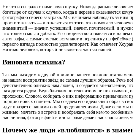
Но это и сыграло с нами злую шутку. Никогда раньше человеч
богатыре от случая к случаю, когда в деревне оказывается коч
фотографию своего завтрака. Мы начинаем наблюдать за ним про
просто так взять — и отказаться от того, что помогало челове
знаменитый — значит, успешный, значит, почитаемый, и нужно 
что только смогли добыть. Его творчество отзывается в нашем
автографы, а самые смелые вступают в переписку на фейсбуке 
первого взгляда полностью удовлетворяет. Как отмечает Хоуран
жизнью человека, который не является частью нашей.
Виновата психика?
Так мы выходим к другой причине нашего поклонения знаменит
на нашем восприятии звёзд не самым лучшим образом. Речь по
действительно близких нам людей, и создаётся впечатление, ч
находится рядом. Ведь близких по телевизору не показывают, 
прохожих. Словом, собирать о них информацию привычным путё
порцию новых сплетен. Мы создаём его идеальный образ в свое
идут вразрез с нашими о ней представлениями. Даже если мы не
жизнью, мечтать о встрече и воображать себя кем-то особенны
нас не зная, фотографией в инстаграме делает нас счастливее, 
Почему же люди «влюбляются» в знаме