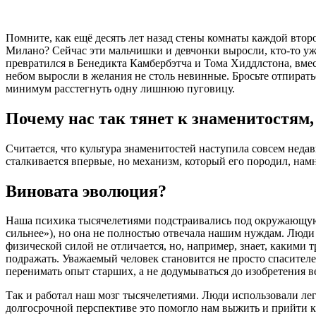
Помните, как ещё десять лет назад стены комнаты каждой вто
Милано? Сейчас эти мальчишки и девчонки выросли, кто-то уж
превратился в Бенедикта Камбербэтча и Тома Хиддлстона, вме
небом выросли в желания не столь невинные. Бросьте отпираться
минимум расстегнуть одну лишнюю пуговицу.
Почему нас так тянет к знаменитостям
Считается, что культура знаменитостей наступила совсем неда
сталкивается впервые, но механизм, который его породил, нам
Виновата эволюция?
Наша психика тысячелетиями подстраивались под окружающую
сильнее»), но она не полностью отвечала нашим нуждам. Люди б
физической силой не отличается, но, например, знает, какими 
подражать. Уважаемый человек становится не просто спасител
перенимать опыт старших, а не додумываться до изобретения в
Так и работал наш мозг тысячелетиями. Люди использовали л
долгосрочной перспективе это помогло нам выжить и прийти к 