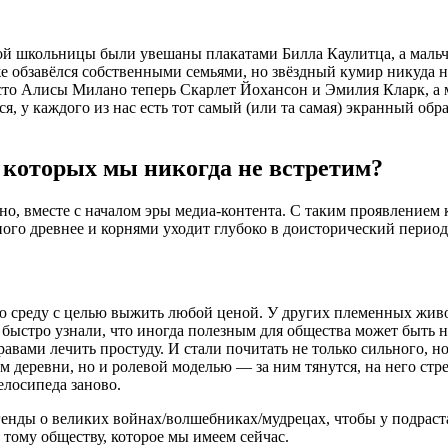
рой школьницы были увешаны плакатами Билла Каулитца, а маль
е обзавёлся собственными семьями, но звёздный кумир никуда н
сто Алисы Милано теперь Скарлет Йохансон и Эмилия Кларк, а 
, у каждого из нас есть тот самый (или та самая) экранный образ
, которых мы никогда не встретим?
вно, вместе с началом эры медиа-контента. С таким проявлением
ного древнее и корнями уходит глубоко в доисторический период
 среду с целью выжить любой ценой. У других племенных живот
ыстро узнали, что иногда полезным для общества может быть не 
травами лечить простуду. И стали почитать не только сильного, 
ем деревни, но и ролевой моделью — за ним тянутся, на него ст
елосипеда заново.
егенды о великих войнах/волшебниках/мудрецах, чтобы у подра
тому обществу, которое мы имеем сейчас.