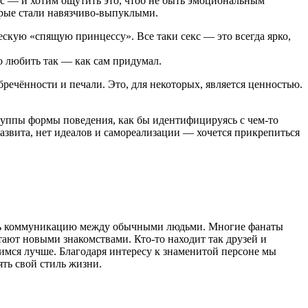
нас — и хотим ощутить это, чтоб не быть эмоциональным
орые стали навязчиво-выпуклыми.
скую «спящую принцессу». Все таки секс — это всегда ярко,
о любить так — как сам придумал.
ечённости и печали. Это, для некоторых, является ценностью.
руппы формы поведения, как бы идентифицируясь с чем-то
азвита, нет идеалов и самореализации — хочется прикрепиться
вать коммуникацию между обычными людьми. Многие фанаты
тают новыми знакомствами. Кто-то находит так друзей и
имся лучше. Благодаря интересу к знаменитой персоне мы
ять свой стиль жизни.