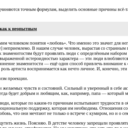
одчиняются точным формулам, выделить основные причины всё-т
 как к неопытным
мим человеком понятия «любовь». Что именно это значит для не
ение] неприемлемо. В нашем случае человек, вырастая со странн
» к знаменитостям будут проявлять люди с определённым набором
выраженной истероидностью характера — эти люди влюбляются, 
клонение знаменитости — ещё один способ привлечь внимание к 
 роль артиста воспринимается как нечто личное. И, конечно, э
изм проекции.
 желаемых чувств и состояний. Сильный и уверенный в себе акт
егда будет добрым и любящим, как, например, папа — который м
люди, которые по каким-то причинам испытывают трудности в
эмоциональную поддержку, которая им необходима. Отношения со
овь, что они мечтают не только о встрече с кумиром, но и о сек
щутить жизнь. Поясняю. В детстве человеку запрещали проявлять