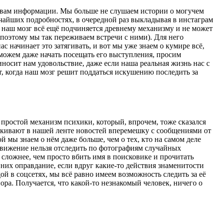
сивам информации. Мы больше не слушаем истории о могучем
льчайших подробностях, в очередной раз выкладывая в инстаграм
о наш мозг всё ещё подчиняется древнему механизму и не может
 (поэтому мы так переживаем встречи с ними). Для него
 начинает это затягивать, и вот мы уже знаем о кумире всё,
 можем даже начать посещать его выступления, просим
носит нам удовольствие, даже если наша реальная жизнь нас с
ет, когда наш мозг решит поддаться искушению последить за
простой механизм психики, который, впрочем, тоже сказался
кивают в нашей ленте новостей вперемешку с сообщениями от
й мы знаем о нём даже больше, чем о тех, кто на самом деле
едвижение нельзя отследить по фотографиям случайных
сложнее, чем просто вбить имя в поисковике и прочитать
них оправдание, если вдруг какие-то действия знаменитости
ой в соцсетях, мы всё равно имеем возможность следить за её
ра. Получается, что какой-то незнакомый человек, ничего о