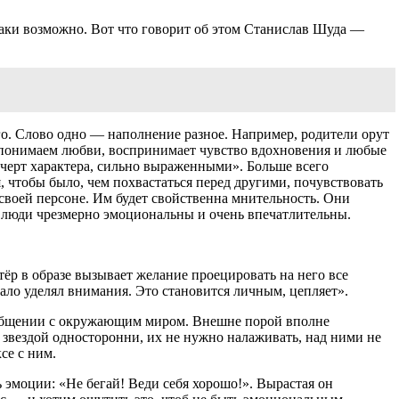
аки возможно. Вот что говорит об этом Станислав Шуда —
го. Слово одно — наполнение разное. Например, родители орут
ым понимаем любви, воспринимает чувство вдохновения и любые
 черт характера, сильно выраженными
». Больше всего
чтобы было, чем похвастаться перед другими, почувствовать
своей персоне. Им будет свойственна мнительность. Они
ти люди чрезмерно эмоциональны и очень впечатлительны.
ёр в образе вызывает желание проецировать на него все
ало уделял внимания. Это становится личным, цепляет
».
 общении с окружающим миром. Внешне порой вполне
 звездой односторонни, их не нужно налаживать, над ними не
се с ним.
 эмоции: «Не бегай! Веди себя хорошо!». Вырастая он