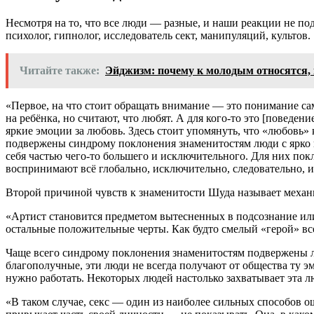
Несмотря на то, что все люди — разные, и наши реакции не п
психолог, гипнолог, исследователь сект, манипуляций, культов.
Читайте также:
Эйджизм: почему к молодым относятся,
«
Первое, на что стоит обращать внимание — это понимание са
на ребёнка, но считают, что любят. А для кого-то это [повед
яркие эмоции за любовь. Здесь стоит упомянуть, что «любовь
подвержены синдрому поклонения знаменитостям люди с ярко 
себя частью чего-то большего и исключительного. Для них по
воспринимают всё глобально, исключительно, следовательно, и
Второй причиной чувств к знаменитости Шуда называет механ
«
Артист становится предметом вытесненных в подсознание или
остальные положительные черты. Как будто смелый «герой» вс
Чаще всего синдрому поклонения знаменитостям подвержены 
благополучные, эти люди не всегда получают от общества ту 
нужно работать. Некоторых людей настолько захватывает эта люб
«
В таком случае, секс — один из наиболее сильных способов о