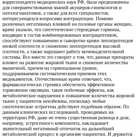
корреспондента медицинских наук РФ, была предназначена
для совершенствования знаний акушеров-гинекологов и
патологоанатомов, а также для всех специалистов,
интересующихся вопросами контрацепции. Помимо
различных негативных влияний на половые органы женщин,
врачи указали, что синтетические стероидные гормоны,
входящие в состав комбинированных контрацептивов,
способствуют повышению в сыворотке крови липопротеидов
низкой плотности и снижению липопротеидов высокой
плотности, а также нарушают работу мочевыделительной
системы. Все вместе это говорит о том, что данные препараты
влияют на развитие жировой ткани и снижение количества
мышечной, причем на гормональном уровне,
поддерживаемом систематическим приемом этих
медикаментов. Отечественные врачи отмечают, что,
фармакологически стремясь обеспечить эффективное
торможение овуляции, такие побочные эффекты, как
метаболические нарушения и повышение количества жировой
ткани у пациенток неизбежны, поскольку любые
синтетические эстрогены действуют подобным образом. По
данным клинических исследований, проводимых на
территории РФ, даже не очень существенная разница в дозе,
например, эстрогенного компонента, накладывает
значительный негативный отпечаток на дальнейший
метаболический процесс в организме пациентки. И держится