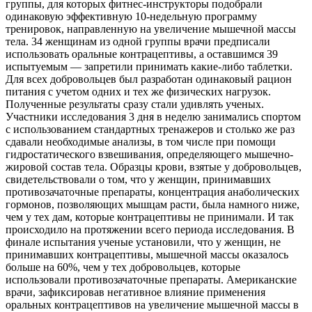
группы, для которых фитнес-инструкторы подобрали
одинаковую эффективную 10-недельную программу
тренировок, направленную на увеличение мышечной массы
тела. 34 женщинам из одной группы врачи предписали
использовать оральные контрацептивы, а оставшимся 39
испытуемым — запретили принимать какие-либо таблетки.
Для всех добровольцев был разработан одинаковый рацион
питания с учетом одних и тех же физических нагрузок.
Полученные результаты сразу стали удивлять ученых.
Участники исследования 3 дня в неделю занимались спортом
с использованием стандартных тренажеров и столько же раз
сдавали необходимые анализы, в том числе при помощи
гидростатического взвешивания, определяющего мышечно-
жировой состав тела. Образцы крови, взятые у добровольцев,
свидетельствовали о том, что у женщин, принимавших
противозачаточные препараты, концентрация анаболических
гормонов, позволяющих мышцам расти, была намного ниже,
чем у тех дам, которые контрацептивы не принимали. И так
происходило на протяжении всего периода исследования. В
финале испытания ученые установили, что у женщин, не
принимавших контрацептивы, мышечной массы оказалось
больше на 60%, чем у тех добровольцев, которые
использовали противозачаточные препараты. Американские
врачи, зафиксировав негативное влияние применения
оральных контрацептивов на увеличение мышечной массы в