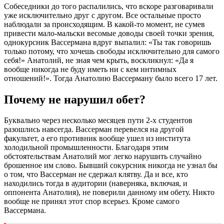
Собеседники до того распалились, что вскоре разговаривали
уже исключительно друг с другом. Все остальные просто
наблюдали за происходящим. В какой-то момент, не сумев
привести мало-мальски весомые доводы своей точки зрения,
однокурсник Вассермана вдруг выпалил: «Ты так говоришь
только потому, что хочешь свободы исключительно для самого
себя!» Анатолий, не зная чем крыть, воскликнул: «Да я
вообще никогда не буду иметь ни с кем интимных
отношений!». Тогда Анатолию Вассерману было всего 17 лет.
Почему не нарушил обет?
Буквально через несколько месяцев пути 2-х студентов
разошлись навсегда. Вассерман перевелся на другой
факультет, а его противник вообще ушел из института
холодильной промышленности. Благодаря этим
обстоятельствам Анатолий мог легко нарушить случайно
брошенное им слово. Бывший сокурсник никогда не узнал бы
о том, что Вассерман не сдержал клятву. Да и все, кто
находились тогда в аудитории (наверняка, включая, и
оппонента Анатолия), не поверили данному им обету. Никто
вообще не принял этот спор всерьез. Кроме самого
Вассермана.