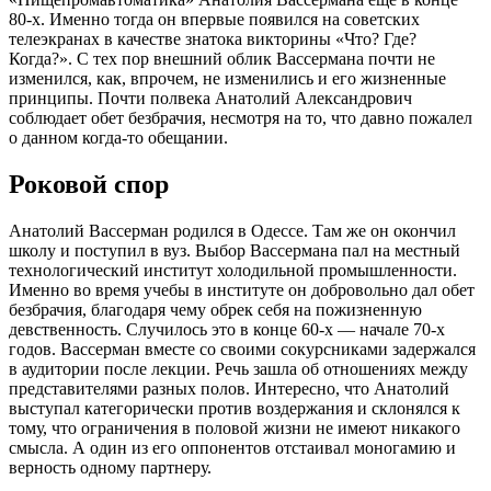
80-х. Именно тогда он впервые появился на советских
телеэкранах в качестве знатока викторины «Что? Где?
Когда?». С тех пор внешний облик Вассермана почти не
изменился, как, впрочем, не изменились и его жизненные
принципы. Почти полвека Анатолий Александрович
соблюдает обет безбрачия, несмотря на то, что давно пожалел
о данном когда-то обещании.
Роковой спор
Анатолий Вассерман родился в Одессе. Там же он окончил
школу и поступил в вуз. Выбор Вассермана пал на местный
технологический институт холодильной промышленности.
Именно во время учебы в институте он добровольно дал обет
безбрачия, благодаря чему обрек себя на пожизненную
девственность. Случилось это в конце 60-х — начале 70-х
годов. Вассерман вместе со своими сокурсниками задержался
в аудитории после лекции. Речь зашла об отношениях между
представителями разных полов. Интересно, что Анатолий
выступал категорически против воздержания и склонялся к
тому, что ограничения в половой жизни не имеют никакого
смысла. А один из его оппонентов отстаивал моногамию и
верность одному партнеру.