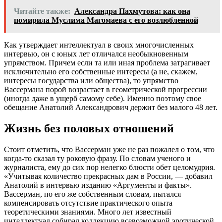
Читайте также:
Александра Пахмутова: как она
помирила Муслима Магомаева с его возлюбленной
Как утверждает интеллектуал в своих многочисленных
интервью, он с юных лет отличался необыкновенным
упрямством. Причем если та или иная проблема затрагивает
исключительно его собственные интересы (а не, скажем,
интересы государства или общества), то упрямство
Вассермана порой возрастает в геометрической прогрессии
(иногда даже в ущерб самому себе). Именно поэтому свое
обещание Анатолий Александрович держит без малого 48 лет.
Жизнь без половых отношений
Стоит отметить, что Вассерман уже не раз пожалел о том, что
когда-то сказал ту роковую фразу. По словам ученого и
журналиста, ему до сих пор нелегко блюсти обет целомудрия.
«Учитывая количество прекрасных дам в России, — добавил
Анатолий в интервью изданию «Аргументы и факты».
Вассерман, по его же собственным словам, пытался
компенсировать отсутствие практического опыта
теоретическими знаниями. Много лет известный
интеллектуал собирал коллекцию всевозможной эротической