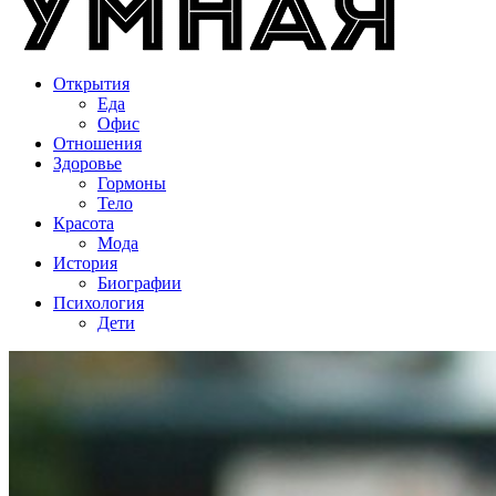
Открытия
Еда
Офис
Отношения
Здоровье
Гормоны
Тело
Красота
Мода
История
Биографии
Психология
Дети