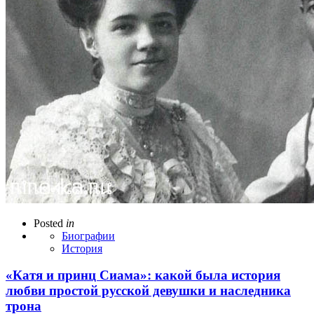
Posted
in
Биографии
История
«Катя и принц Сиама»: какой была история
любви простой русской девушки и наследника
трона