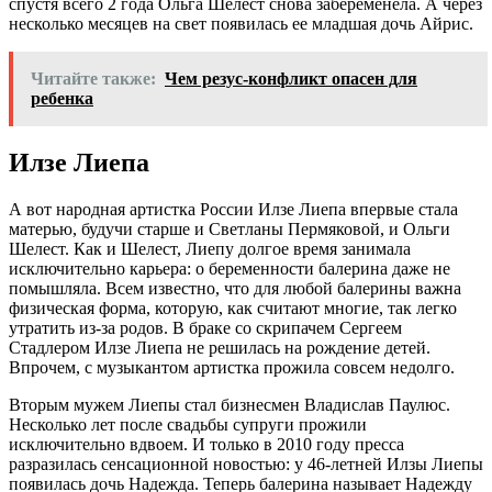
спустя всего 2 года Ольга Шелест снова забеременела. А через
несколько месяцев на свет появилась ее младшая дочь Айрис.
Читайте также:
Чем резус-конфликт опасен для
ребенка
Илзе Лиепа
А вот народная артистка России Илзе Лиепа впервые стала
матерью, будучи старше и Светланы Пермяковой, и Ольги
Шелест. Как и Шелест, Лиепу долгое время занимала
исключительно карьера: о беременности балерина даже не
помышляла. Всем известно, что для любой балерины важна
физическая форма, которую, как считают многие, так легко
утратить из-за родов. В браке со скрипачем Сергеем
Стадлером Илзе Лиепа не решилась на рождение детей.
Впрочем, с музыкантом артистка прожила совсем недолго.
Вторым мужем Лиепы стал бизнесмен Владислав Паулюс.
Несколько лет после свадьбы супруги прожили
исключительно вдвоем. И только в 2010 году пресса
разразилась сенсационной новостью: у 46-летней Илзы Лиепы
появилась дочь Надежда. Теперь балерина называет Надежду