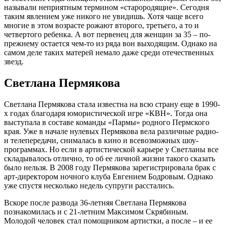
называли неприятным термином «старородящие». Сегодня
таким явлением уже никого не увидишь. Хотя чаще всего
многие в этом возрасте рожают второго, третьего, а то и
четвертого ребенка. А вот первенец для женщин за 35 – по-
прежнему остается чем-то из ряда вон выходящим. Однако на
самом деле таких матерей немало даже среди отечественных
звезд.
Светлана Пермякова
Светлана Пермякова стала известна на всю страну еще в 1990-
х годах благодаря юмористической игре «КВН». Тогда она
выступала в составе команды «Пармы» родного Пермского
края. Уже в начале нулевых Пермякова вела различные радио-
и телепередачи, снималась в кино и всевозможных шоу-
программах. Но если в артистической карьере у Светланы все
складывалось отлично, то об ее личной жизни такого сказать
было нельзя. В 2008 году Пермякова зарегистрировала брак с
арт-директором ночного клуба Евгением Бодровым. Однако
уже спустя несколько недель супруги расстались.
Вскоре после развода 36-летняя Светлана Пермякова
познакомилась и с 21-летним Максимом Скрябиным.
Молодой человек стал помощником артистки, а после – и ее