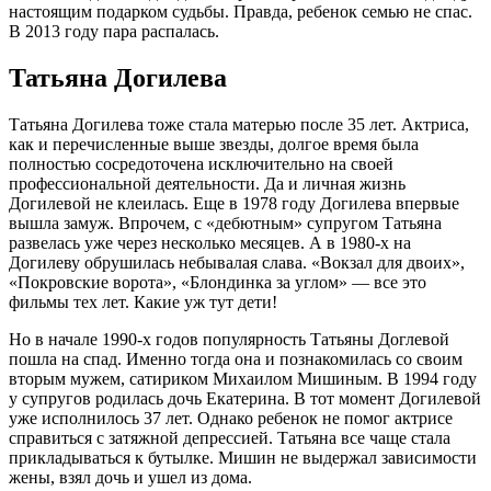
настоящим подарком судьбы. Правда, ребенок семью не спас.
В 2013 году пара распалась.
Татьяна Догилева
Татьяна Догилева тоже стала матерью после 35 лет. Актриса,
как и перечисленные выше звезды, долгое время была
полностью сосредоточена исключительно на своей
профессиональной деятельности. Да и личная жизнь
Догилевой не клеилась. Еще в 1978 году Догилева впервые
вышла замуж. Впрочем, с «дебютным» супругом Татьяна
развелась уже через несколько месяцев. А в 1980-х на
Догилеву обрушилась небывалая слава. «Вокзал для двоих»,
«Покровские ворота», «Блондинка за углом» — все это
фильмы тех лет. Какие уж тут дети!
Но в начале 1990-х годов популярность Татьяны Доглевой
пошла на спад. Именно тогда она и познакомилась со своим
вторым мужем, сатириком Михаилом Мишиным. В 1994 году
у супругов родилась дочь Екатерина. В тот момент Догилевой
уже исполнилось 37 лет. Однако ребенок не помог актрисе
справиться с затяжной депрессией. Татьяна все чаще стала
прикладываться к бутылке. Мишин не выдержал зависимости
жены, взял дочь и ушел из дома.