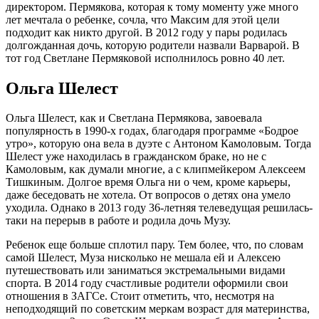
директором. Пермякова, которая к тому моменту уже много
лет мечтала о ребенке, сочла, что Максим для этой цели
подходит как никто другой. В 2012 году у пары родилась
долгожданная дочь, которую родители назвали Варварой. В
тот год Светлане Пермяковой исполнилось ровно 40 лет.
Ольга Шелест
Ольга Шелест, как и Светлана Пермякова, завоевала
популярность в 1990-х годах, благодаря программе «Бодрое
утро», которую она вела в дуэте с Антоном Камоловым. Тогда
Шелест уже находилась в гражданском браке, но не с
Камоловым, как думали многие, а с клипмейкером Алексеем
Тишкиным. Долгое время Ольга ни о чем, кроме карьеры,
даже беседовать не хотела. От вопросов о детях она умело
уходила. Однако в 2013 году 36-летняя телеведущая решилась-
таки на перерыв в работе и родила дочь Музу.
Ребенок еще больше сплотил пару. Тем более, что, по словам
самой Шелест, Муза нисколько не мешала ей и Алексею
путешествовать или заниматься экстремальными видами
спорта. В 2014 году счастливые родители оформили свои
отношения в ЗАГСе. Стоит отметить, что, несмотря на
неподходящий по советским меркам возраст для материнства,