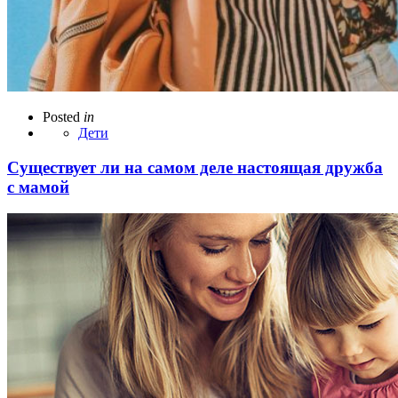
Posted
in
Дети
Существует ли на самом деле настоящая дружба
с мамой