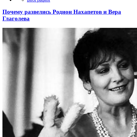
Почему развелись Родион Нахапетов и Вера
Глаголева