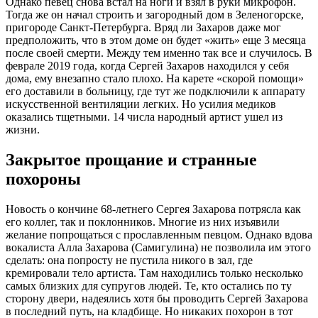
Однако певец снова встал на ноги и взял в руки микрофон.
Тогда же он начал строить и загородный дом в Зеленогорске,
пригороде Санкт-Петербурга. Вряд ли Захаров даже мог
предположить, что в этом доме он будет «жить» еще 3 месяца
после своей смерти. Между тем именно так все и случилось. В
феврале 2019 года, когда Сергей Захаров находился у себя
дома, ему внезапно стало плохо. На карете «скорой помощи»
его доставили в больницу, где тут же подключили к аппарату
искусственной вентиляции легких. Но усилия медиков
оказались тщетными. 14 числа народный артист ушел из
жизни.
Закрытое прощание и странные
похороны
Новость о кончине 68-летнего Сергея Захарова потрясла как
его коллег, так и поклонников. Многие из них изъявили
желание попрощаться с прославленным певцом. Однако вдова
вокалиста Алла Захарова (Самигулина) не позволила им этого
сделать: она попросту не пустила никого в зал, где
кремировали тело артиста. Там находились только несколько
самых близких для супругов людей. Те, кто остались по ту
сторону двери, надеялись хотя бы проводить Сергей Захарова
в последний путь, на кладбище. Но никаких похорон в тот