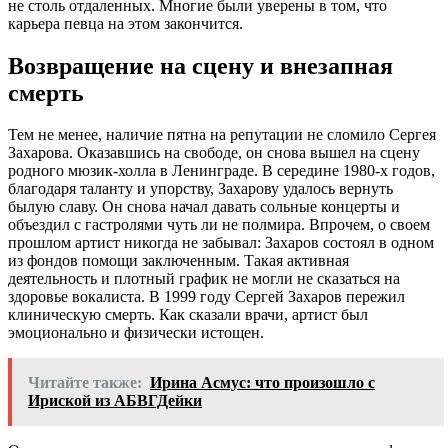
не столь отдаленных. Многие были уверены в том, что
карьера певца на этом закончится.
Возвращение на сцену и внезапная
смерть
Тем не менее, наличие пятна на репутации не сломило Сергея
Захарова. Оказавшись на свободе, он снова вышел на сцену
родного мюзик-холла в Ленинграде. В середине 1980-х годов,
благодаря таланту и упорству, Захарову удалось вернуть
былую славу. Он снова начал давать сольные концерты и
объездил с гастролями чуть ли не полмира. Впрочем, о своем
прошлом артист никогда не забывал: Захаров состоял в одном
из фондов помощи заключенным. Такая активная
деятельность и плотный график не могли не сказаться на
здоровье вокалиста. В 1999 году Сергей Захаров пережил
клиническую смерть. Как сказали врачи, артист был
эмоционально и физически истощен.
Читайте также:
Ирина Асмус: что произошло с
Ириской из АБВГДейки