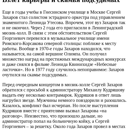
Еще в годы учебы в Гнесинском училище в Москве Сергей
Захаров стал солистом эстрадного оркестра под управлением
знаменитого Леонида Утесова. Впрочем, этот вуз Захаров так
и не окончил. Через 2 года его пригласили в Ленинградский
мюзик-холл. В связи с этим обстоятельством Сергей
Георгиевич перевелся в музыкальное училище имени
Римского-Корсакова северной столицы: поближе к месту
работы. Вообще в 1970-е годы Захаров находился, что
называется, на самой вершине Олимпа. Он получил
множество наград на престижных международных конкурсах
и даже снялся в фильме Леонида Квинихидзе «Небесные
ласточки». Но в 1977 году случилось непоправимое: Захаров
очутился на скамье подсудимых.
Перед очередным концертом в мюзик-холле Сергей Захаров
обратился с просьбой к администратору Михаилу Кудряшову
выдать ему несколько контрамарок. Кудряшов в ответ лишь
нагрубил звезде. Мужчины немного повздорили и разошлись.
Казалось, конфликт был исчерпан. Но после выступления
Кудряшов вместе с приятелями вызвал Захарова «на
разговор». Неизвестно, что произошло дальше, но
администратор попал на больничную койку, а Сергей
Георгиевич – за решетку. Около года Захаров провел в местах