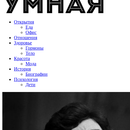
Открытия
Еда
Офис
Отношения
Здоровье
Гормоны
Тело
Красота
Мода
История
Биографии
Психология
Дети