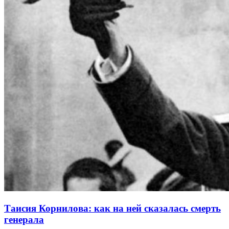
Таисия Корнилова: как на ней сказалась смерть
генерала