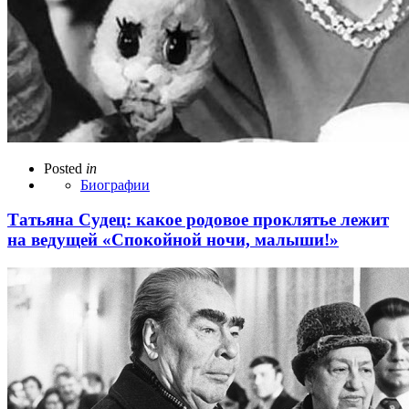
Posted
in
Биографии
Татьяна Судец: какое родовое проклятье лежит
на ведущей «Спокойной ночи, малыши!»