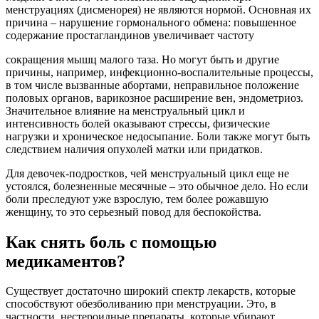
менструациях (дисменорея) не являются нормой. Основная их
причина – нарушение гормонального обмена: повышенное
содержание простагландинов увеличивает частоту
сокращения мышц малого таза. Но могут быть и другие
причины, например, инфекционно-воспалительные процессы,
в том числе вызванные абортами, неправильное положение
половых органов, варикозное расширение вен, эндометриоз.
Значительное влияние на менструальный цикл и
интенсивность болей оказывают стрессы, физические
нагрузки и хроническое недосыпание. Боли также могут быть
следствием наличия опухолей матки или придатков.
Для девочек-подростков, чей менструальный цикл еще не
устоялся, болезненные месячные – это обычное дело. Но если
боли преследуют уже взрослую, тем более рожавшую
женщину, то это серьезный повод для беспокойства.
Как снять боль с помощью
медикаментов?
Существует достаточно широкий спектр лекарств, которые
способствуют обезболиванию при менструации. Это, в
частности, нестероидные препараты, которые убирают