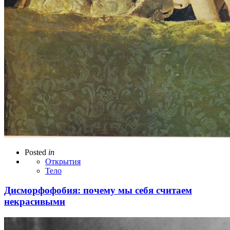
Posted
in
Открытия
Тело
Дисморфофобия: почему мы себя считаем
некрасивыми