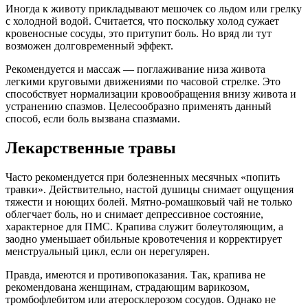
Иногда к животу прикладывают мешочек со льдом или грелку
с холодной водой. Считается, что поскольку холод сужает
кровеносные сосуды, это притупит боль. Но вряд ли тут
возможен долговременный эффект.
Рекомендуется и массаж — поглаживание низа живота
легкими круговыми движениями по часовой стрелке. Это
способствует нормализации кровообращения внизу живота и
устранению спазмов. Целесообразно применять данный
способ, если боль вызвана спазмами.
Лекарственные травы
Часто рекомендуется при болезненных месячных «попить
травки». Действительно, настой душицы снимает ощущения
тяжести и ноющих болей. Мятно-ромашковый чай не только
облегчает боль, но и снимает депрессивное состояние,
характерное для ПМС. Крапива служит болеутоляющим, а
заодно уменьшает обильные кровотечения и корректирует
менструальный цикл, если он нерегулярен.
Правда, имеются и противопоказания. Так, крапива не
рекомендована женщинам, страдающим варикозом,
тромбофлебитом или атеросклерозом сосудов. Однако не