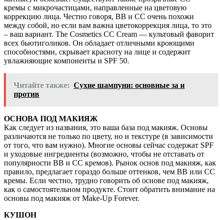
кремы с микрочастицами, направленные на цветовую
коррекцию лица. Честно говоря, BB и CC очень похожи
между собой, но если вам важна цветокоррекция лица, то это
– ваш вариант. The Cosmetics CC Cream — культовый фаворит
всех бьютиголиков. Он обладает отличными кроющими
способностями, скрывает красноту на лице и содержит
увлажняющие компоненты и SPF 50.
Читайте также:
Сухие шампуни: основные за и
против
ОСНОВА ПОД МАКИЯЖ
Как следует из названия, это ваша база под макияж. Основы
различаются не только по цвету, но и текстуре (в зависимости
от того, что вам нужно). Многие основы сейчас содержат SPF
и уходовые ингредиенты (возможно, чтобы не отставать от
популярности BB и CC кремов). Рынок основ под макияж, как
правило, предлагает гораздо больше оттенков, чем BB или CC
кремы. Если честно, трудно говорить об основе под макияж,
как о самостоятельном продукте. Стоит обратить внимание на
основы под макияж от Make-Up Forever.
КУШОН