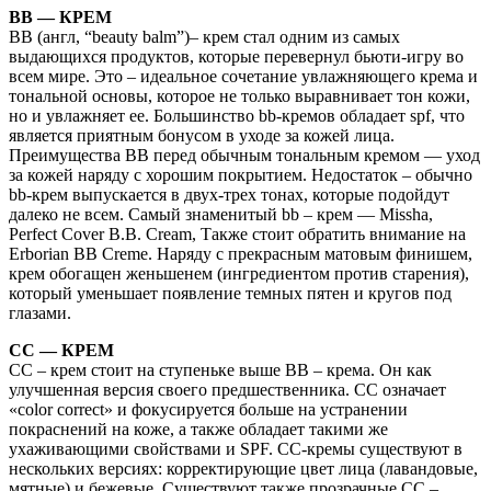
BB — КРЕМ
BB (англ, “beauty balm”)– крем стал одним из самых
выдающихся продуктов, которые перевернул бьюти-игру во
всем мире. Это – идеальное сочетание увлажняющего крема и
тональной основы, которое не только выравнивает тон кожи,
но и увлажняет ее. Большинство bb-кремов обладает spf, что
является приятным бонусом в уходе за кожей лица.
Преимущества BB перед обычным тональным кремом — уход
за кожей наряду с хорошим покрытием. Недостаток – обычно
bb-крем выпускается в двух-трех тонах, которые подойдут
далеко не всем. Самый знаменитый bb – крем — Missha,
Perfect Cover B.B. Cream, Также стоит обратить внимание на
Erborian BB Creme. Наряду с прекрасным матовым финишем,
крем обогащен женьшенем (ингредиентом против старения),
который уменьшает появление темных пятен и кругов под
глазами.
CC — КРЕМ
CC – крем стоит на ступеньке выше BB – крема. Он как
улучшенная версия своего предшественника. CC означает
«color correct» и фокусируется больше на устранении
покраснений на коже, а также обладает такими же
ухаживающими свойствами и SPF. CC-кремы существуют в
нескольких версиях: корректирующие цвет лица (лавандовые,
мятные) и бежевые. Существуют также прозрачные CC –