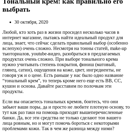
Тональный крем: как правильно его
выбрать
30 октября, 2020
Любой, кто хоть раз в жизни просидел несколько часов в
интернет магазине, пытаясь найти идеальный продукт для
лица, знает, что сейчас сделать правильный выбор (особенно
вслепую) очень сложно. Несмотря на тонны статей, make-up
тьюториалов, youtube-видео, разобраться в предлагаемых
продуктах очень сложно. При выборе тонального крема
нужно учитывать степень покрытия, финиш (матовый,
глянец, сатин), ощущения на коже, цвет, ингредиенты, не
говоря уж и о цене. Есть раньше у нас было одно название
“тональный крем”, то теперь кроме него еще есть BB, CC,
кушон и основа. Давайте расставим по полочкам эти
продукты.
Если вы опасаетесь тональных кремов, боитесь, что они
забьют ваши поры, да и просто не любите плотную основу, то
тут как раз таки на помощь приходят вышеперечисленные
банки. Да, все эти средства не только сделают тон вашего
лица ровным, но и могут помочь бороться с некоторыми
проблемами кожи. Так в чем же разница между ними?