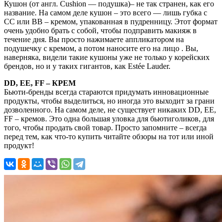
Кушон (от англ. Cushion — подушка)– не так странен, как его
название. На самом деле кушон – это всего — лишь губка с
СС или BB – кремом, упакованная в пудренницу. Этот формат
очень удобно брать с собой, чтобы подправить макияж в
течение дня. Вы просто нажимаете аппликатором на
подушечку с кремом, а потом наносите его на лицо . Вы,
наверняка, видели такие кушоны уже не только у корейских
брендов, но и у таких гигантов, как Estée Lauder.
DD, EE, FF – КРЕМ
Бьюти-бренды всегда стараются придумать инновационные
продукты, чтобы выделиться, но иногда это выходит за грани
дозволенного. На самом деле, не существует никаких DD, EE,
FF – кремов. Это одна большая уловка для бьютиголиков, для
того, чтобы продать свой товар. Просто запомните – всегда
перед тем, как что-то купить читайте обзоры на тот или иной
продукт!