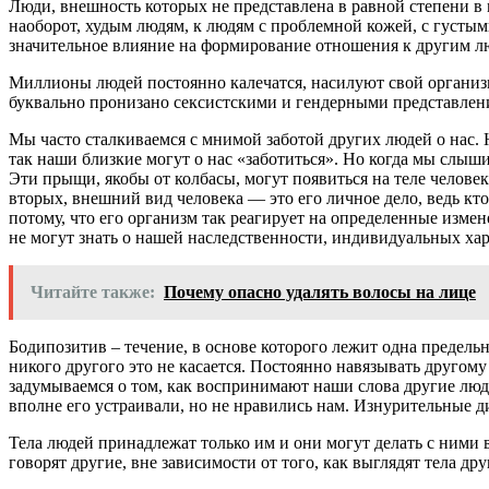
Люди, внешность которых не представлена в равной степени в
наоборот, худым людям, к людям с проблемной кожей, с густы
значительное влияние на формирование отношения к другим л
Миллионы людей постоянно калечатся, насилуют свой организм
буквально пронизано сексистскими и гендерными представлен
Мы часто сталкиваемся с мнимой заботой других людей о нас. 
так наши близкие могут о нас «заботиться». Но когда мы слыш
Эти прыщи, якобы от колбасы, могут появиться на теле челове
вторых, внешний вид человека — это его личное дело, ведь кто
потому, что его организм так реагирует на определенные изме
не могут знать о нашей наследственности, индивидуальных хар
Читайте также:
Почему опасно удалять волосы на лице
Бодипозитив – течение, в основе которого лежит одна предельн
никого другого это не касается. Постоянно навязывать другом
задумываемся о том, как воспринимают наши слова другие люд
вполне его устраивали, но не нравились нам. Изнурительные д
Тела людей принадлежат только им и они могут делать с ними в
говорят другие, вне зависимости от того, как выглядят тела др