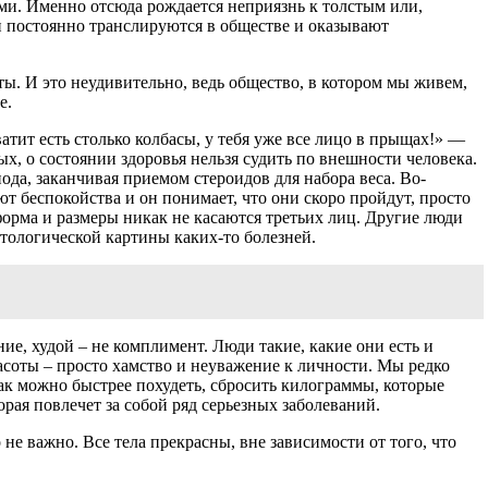
ми. Именно отсюда рождается неприязнь к толстым или,
и постоянно транслируются в обществе и оказывают
ы. И это неудивительно, ведь общество, в котором мы живем,
е.
атит есть столько колбасы, у тебя уже все лицо в прыщах!» —
х, о состоянии здоровья нельзя судить по внешности человека.
ода, заканчивая приемом стероидов для набора веса. Во-
ют беспокойства и он понимает, что они скоро пройдут, просто
форма и размеры никак не касаются третьих лиц. Другие люди
тологической картины каких-то болезней.
ние, худой – не комплимент. Люди такие, какие они есть и
расоты – просто хамство и неуважение к личности. Мы редко
ак можно быстрее похудеть, сбросить килограммы, которые
рая повлечет за собой ряд серьезных заболеваний.
 не важно. Все тела прекрасны, вне зависимости от того, что