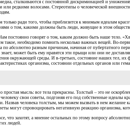
 медиа, сталкиваются с постоянной дискриминацией и унижения
ми или редкими волосами. Стереотипы о человеческой внешност
юдям.
 только ради того, чтобы приблизится к мнимым идеалам красот
иями о том, какими должны быть люди, живущие в этом обществ
Нам постоянно говорят о том, каким должно быть наше тело. «Хв
им такое, необходимо помнить несколько важных вещей. Во-первы
ка по абсолютно разным причинам, начиная от пубертатного пери
 знает, может быть ему нравятся эти прыщи или они не доставля
нения окружающей среды. И в-третьих, состояние наших тел, их 
актеристиках организма, состоянии отдельных органов или гема
о простая мысль: все тела прекрасны. Толстый – это не оскорбле
у человеку свои советы, подгоняя его под собственные идеалы к
и. Назвав человека толстым, мы можем вызвать в нем желание к
иеты могут спровоцировать негативную реакцию организма, кото
се, что захотят, а мнение остальных по этому вопросу абсолютно
угих людей.