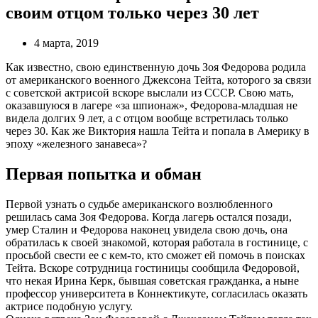
своим отцом только через 30 лет
4 марта, 2019
Как известно, свою единственную дочь Зоя Федорова родила
от американского военного Джексона Тейта, которого за связи
с советской актрисой вскоре выслали из СССР. Свою мать,
оказавшуюся в лагере «за шпионаж», Федорова-младшая не
видела долгих 9 лет, а с отцом вообще встретилась только
через 30. Как же Виктория нашла Тейта и попала в Америку в
эпоху «железного занавеса»?
Первая попытка и обман
Первой узнать о судьбе американского возлюбленного
решилась сама Зоя Федорова. Когда лагерь остался позади,
умер Сталин и Федорова наконец увидела свою дочь, она
обратилась к своей знакомой, которая работала в гостинице, с
просьбой свести ее с кем-то, кто сможет ей помочь в поисках
Тейта. Вскоре сотрудница гостиницы сообщила Федоровой,
что некая Ирина Керк, бывшая советская гражданка, а ныне
профессор университета в Коннектикуте, согласилась оказать
актрисе подобную услугу.