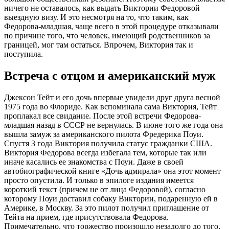
ничего не оставалось, как выдать Виктории Федоровой
выездную визу. И это несмотря на то, что таким, как
Федорова-младшая, чаще всего в этой процедуре отказывали
по причине того, что человек, имеющий родственников за
границей, мог там остаться. Впрочем, Виктория так и
поступила.
Встреча с отцом и американский муж
Джексон Тейт и его дочь впервые увидели друг друга весной
1975 года во Флориде. Как вспоминала сама Виктория, Тейт
проплакал все свидание. После этой встречи Федорова-
младшая назад в СССР не вернулась. В июне того же года она
вышла замуж за американского пилота Фредерика Поуи.
Спустя 3 года Виктория получила статус гражданки США.
Виктория Федорова всегда избегала тем, которые так или
иначе касались ее знакомства с Поуи. Даже в своей
автобиографической книге «Дочь адмирала» она этот момент
просто опустила. И только в эпилоге издания имеется
короткий текст (причем не от лица Федоровой), согласно
которому Поуи доставил собаку Виктории, подаренную ей в
Америке, в Москву. За это пилот получил приглашение от
Тейта на прием, где присутствовала Федорова.
Примечательно, что торжество произошло незадолго до того,