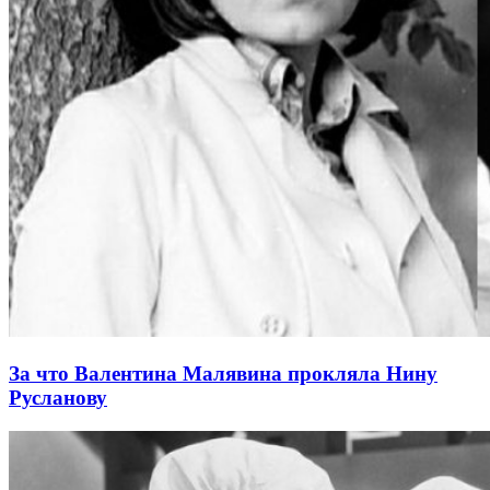
За что Валентина Малявина прокляла Нину
Русланову