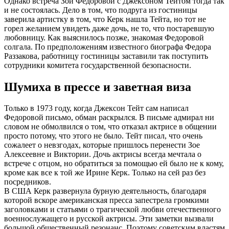
Однако встреча Зои Федоровой с Джексоном Тейтом тогда так
и не состоялась. Дело в том, что подруга из гостиницы
заверила артистку в том, что Керк нашла Тейта, но тот не
горел желанием увидеть даже дочь, не то, что постаревшую
любовницу. Как выяснилось позже, знакомая Федоровой
солгала. По предположениям известного биографа Федора
Раззакова, работницу гостиницы заставили так поступить
сотрудники комитета государственной безопасности.
Шумиха в прессе и заветная виза
Только в 1973 году, когда Джексон Тейт сам написал
Федоровой письмо, обман раскрылся. В письме адмирал ни
словом не обмолвился о том, что отказал актрисе в общении
просто потому, что этого не было. Тейт писал, что очень
сожалеет о невзгодах, которые пришлось перенести Зое
Алексеевне и Виктории. Дочь актрисы всегда мечтала о
встрече с отцом, но обратиться за помощью ей было не к кому,
кроме как все к той же Ирине Керк. Только на сей раз без
посредников.
В США Керк развернула бурную деятельность, благодаря
которой вскоре американская пресса запестрела громкими
заголовками и статьями о трагической любви отечественного
военнослужащего и русской актрисы. Эти заметки вызвали
большой общественный резонанс. Поэтому советским властям