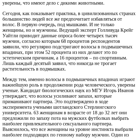
уверены, что имеют дело с дикими животными.
Сегодня, как показывает практика, в цивилизованных странах
большинство людей все же предпочитает избавляться от
волос. В первую очередь, под мышками. И не только
женщины, но и мужчины. Ведущий эксперт Голливуда Крейг
Уайтли приводит данные опроса более четырех тысяч
мужчин, согласно которым 68 процентов респондентов
заявили, что регулярно подстригают волосы в подмышечных
впадинах, при этом 52 процента из них делают это по
эстетическим причинам, а 16 процентов – по спортивным.
Лишь каждый десятый заявил, что никогда не трогает
растительность в подмышках.
Между тем, именно волосы в подмышечных впадинах играют
важнейшую роль в продолжении рода человеческого, уверены
ученые. Кандидат биологических наук из МГУ Игорь Иванов
утверждает, что волосы усиливают запахи, которые
приманивают партнера. Это подтверждено в ходе
эксперимента учеными шотландского Стерлингского
университета. 63 женщинам в возрасте от 18 до 32 лет они
предложили по запаху пота на мужских футболках выбрать
наиболее привлекательного сексуального партнера.
Выяснилось, что все женщины на уровне инстинкта выбрали
наиболее подходящих по генному набору мужчин. Один из