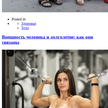
Posted
in
Здоровье
Тело
Внешность человека и долголетие: как они
связаны