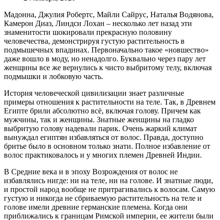
Мадонна, Джулия Робертс, Майли Сайрус, Наталья Водянова,
Камерон Диаз, Линдси Лохан – несколько лет назад эти
знаменитости шокировали прекрасную половину
человечества, демонстрируя густую растительность в
подмышечных впадинах. Первоначально такое «новшество»
даже вошло в моду, но ненадолго. Буквально через пару лет
женщины все же вернулись к чисто выбритому телу, включая
подмышки и лобковую часть.
История человеческой цивилизации знает различные
примеры отношения к растительности на теле. Так, в Древнем
Египте брили абсолютно всё, включая голову. Причем как
мужчины, так и женщины. Знатные женщины на гладко
выбритую голову надевали парик. Очень жаркий климат
вынуждал египтян избавляться от волос. Правда, доступно
бритье было в основном только знати. Полное избавление от
волос практиковалось и у многих племен Древней Индии.
В Средние века и в эпоху Возрождения от волос не
избавлялись нигде: ни на теле, ни на голове. И знатные люди,
и простой народ вообще не притрагивались к волосам. Самую
густую и никогда не сбриваемую растительность на теле и
голове имели древние германские племена. Когда они
приближались к границам Римской империи, ее жители были