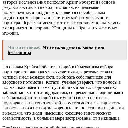
авторов исследования психолог Крэйг Робертс на основе
результатов сделал вывод, что запах, выделяемый
подмышечными впадинами, является своеобразным
индикатором здоровья и генетической совместимости
партнера. Через три месяца с этим же составом испытуемых
эксперимент повторили. Женщины выбрали тех же самых
мужчин.
Читайте также:
Что нужно делать, когда у вас
бессонница
По словам Крэйга Робертса, подобный механизм отбора
партнеров оттачивался тысячелетиями, в результате чего
человек имел возможность выбирать себе партнера для
здорового потомства. Кстати, ученые уверяют, что волосы в
подмышках имеют самый устойчивый запах. Сбривая их,
забивая запах пота дезодорантом, современные люди лишают
себя возможности подобрать именно своего партнера,
подходящего по генетической совместимости. Сегодня есть
гипотезы, пока не подтвержденные полновесными научными
выводами, что люди, имеющие хорошую генетическую
совместимость, в большей мере застрахованы от выкидыша.
Профессор эволюционной биологии человека из