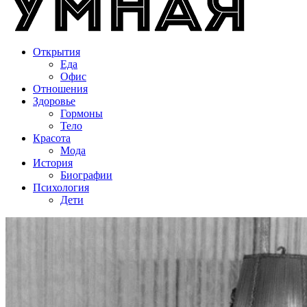
Открытия
Еда
Офис
Отношения
Здоровье
Гормоны
Тело
Красота
Мода
История
Биографии
Психология
Дети