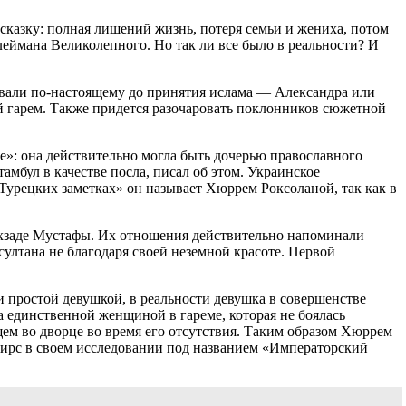
сказку: полная лишений жизнь, потеря семьи и жениха, потом
еймана Великолепного. Но так ли все было в реальности? И
 звали по-настоящему до принятия ислама — Александра или
ий гарем. Также придется разочаровать поклонников сюжетной
е»: она действительно могла быть дочерью православного
бул в качестве посла, писал об этом. Украинское
урецких заметках» он называет Хюррем Роксоланой, так как в
хзаде Мустафы. Их отношения действительно напоминали
ултана не благодаря своей неземной красоте. Первой
и простой девушкой, в реальности девушка в совершенстве
 единственной женщиной в гареме, которая не боялась
щем во дворце во время его отсутствия. Таким образом Хюррем
Пирс в своем исследовании под названием «Императорский