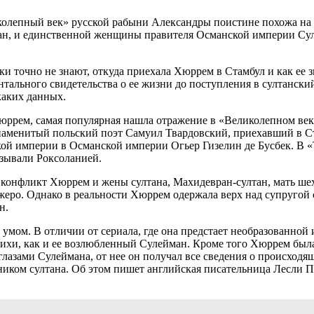
колепный век» русской рабыни Александры поистине похожа на 
тан, и единственной женщины правителя Османской империи Сул
ики точно не знают, откуда приехала Хюррем в Стамбул и как ее
ентального свидетельства о ее жизни до поступления в султанск
каких данных.
юррем, самая популярная нашла отражение в «Великолепном век
менитый польский поэт Самуил Твардовский, приехавший в Стам
 империи в Османской империи Огьер Гизелин де Бусбек. В «Т
азывали Роксоланией.
конфликт Хюррем и жены султана, Махидевран-султан, мать ше
еро. Однако в реальности Хюррем одержала верх над супругой с
н.
мом. В отличии от сериала, где она предстает необразованной 
тихи, как и ее возлюбленный Сулейман. Кроме того Хюррем была
глазами Сулеймана, от нее он получал все сведения о происходя
ником султана. Об этом пишет английская писательница Лесли 