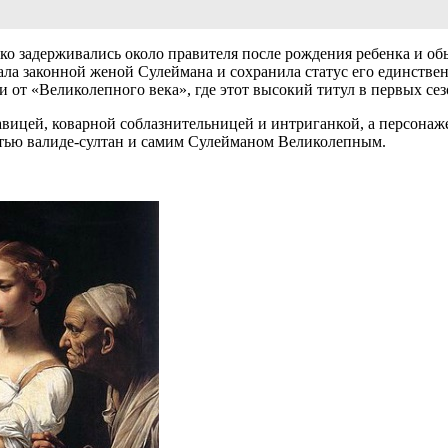
о задерживались около правителя после рождения ребенка и обы
стала законной женой Сулеймана и сохранила статус его единств
и от «Великолепного века», где этот высокий титул в первых с
авицей, коварной соблазнительницей и интриганкой, а персонаж
стью валиде-султан и самим Сулейманом Великолепным.