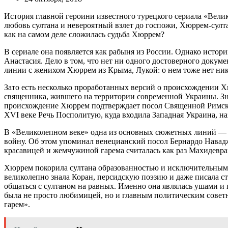
История главной героини известного турецкого сериала «Вели
любовь султана и невероятный взлет до госпожи, Хюррем-сул
как на самом деле сложилась судьба Хюррем?
В сериале она появляется как рабыня из России. Однако истор
Анастасия. Дело в том, что нет ни одного достоверного докум
линии с женихом Хюррем из Крыма, Лукой: о нем тоже нет ни
Зато есть несколько проработанных версий о происхождении Х
священника, жившего на территории современной Украины. Зна
происхождение Хюррем подтверждает посол Священной Римской
XVI веке Речь Посполитую, куда входила Западная Украина, н
В «Великолепном веке» одна из основных сюжетных линий — 
войну. Об этом упоминал венецианский посол Бернардо Навадж
красавицей и жемчужиной гарема считалась как раз Махидевра
Хюррем покорила султана образованностью и исключительным у
великолепно знала Коран, персидскую поэзию и даже писала с
общаться с султаном на равных. Именно она являлась ушами и 
была не просто любимицей, но и главным политическим совет
гарем».