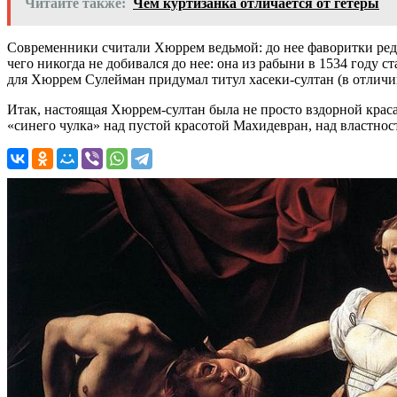
Читайте также:
Чем куртизанка отличается от гетеры
Современники считали Хюррем ведьмой: до нее фаворитки редк
чего никогда не добивался до нее: она из рабыни в 1534 году 
для Хюррем Сулейман придумал титул хасеки-султан (в отличи
Итак, настоящая Хюррем-султан была не просто вздорной крас
«синего чулка» над пустой красотой Махидевран, над властно