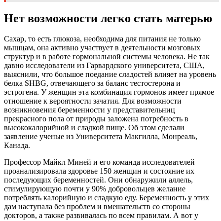
Нет возможности легко стать матерью
Сахар, то есть глюкоза, необходима для питания не только
мышцам, она активно участвует в деятельности мозговых
структур и в работе гормональной системы человека. Не так
давно исследователи из Гарвардского университета, США,
выяснили, что большое поедание сладостей влияет на уровень
белка SHBG, отвечающего за баланс тестостерона и
эстрогена. У женщин эта комбинация гормонов имеет прямое
отношение к вероятности зачатия. Для возможности
возникновения беременности у представительниц
прекрасного пола от природы заложена потребность в
высококалорийной и сладкой пище. Об этом сделали
заявление ученые из Университета Макгилла, Монреаль,
Канада.
Профессор Майкл Миней и его команда исследователей
проанализировала здоровье 150 женщин и состояние их
последующих беременностей. Они обнаружили аллель,
стимулирующую почти у 90% добровольцев желание
потреблять калорийную и сладкую еду. Беременность у этих
дам наступала без проблем и вмешательств со стороны
докторов, а также развивалась по всем правилам. А вот у