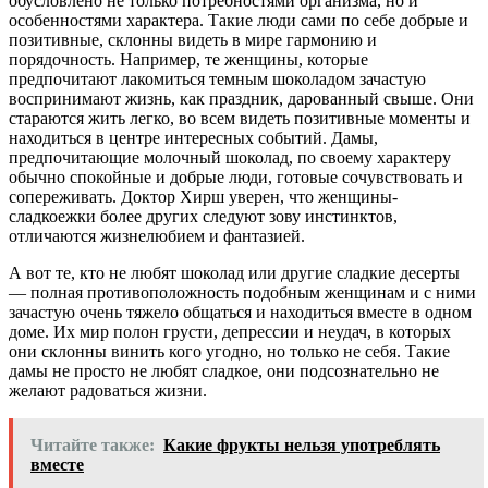
обусловлено не только потребностями организма, но и
особенностями характера. Такие люди сами по себе добрые и
позитивные, склонны видеть в мире гармонию и
порядочность. Например, те женщины, которые
предпочитают лакомиться темным шоколадом зачастую
воспринимают жизнь, как праздник, дарованный свыше. Они
стараются жить легко, во всем видеть позитивные моменты и
находиться в центре интересных событий. Дамы,
предпочитающие молочный шоколад, по своему характеру
обычно спокойные и добрые люди, готовые сочувствовать и
сопереживать. Доктор Хирш уверен, что женщины-
сладкоежки более других следуют зову инстинктов,
отличаются жизнелюбием и фантазией.
А вот те, кто не любят шоколад или другие сладкие десерты
— полная противоположность подобным женщинам и с ними
зачастую очень тяжело общаться и находиться вместе в одном
доме. Их мир полон грусти, депрессии и неудач, в которых
они склонны винить кого угодно, но только не себя. Такие
дамы не просто не любят сладкое, они подсознательно не
желают радоваться жизни.
Читайте также:
Какие фрукты нельзя употреблять
вместе