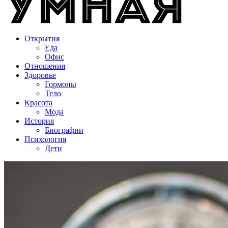
Открытия
Еда
Офис
Отношения
Здоровье
Гормоны
Тело
Красота
Мода
История
Биографии
Психология
Дети