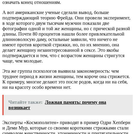
означать конец отношениям.
А вот американские ученые сделали вывод, больше
подтверждающий теорию Фрейда. Они провели эксперимент,
в ходе которого двум тысячам мужчин показали две
фотографии одной и той же женщины, но с прической разной
длины. Почти 80 процентов нашли более привлекательной
длинноволосую даму, остальные заявили, что ничего не
имеют против короткой стрижки, но, по их мнению, она
делает женщину незаинтересованной в сексе. Это якобы
подтверждается и тем, что с возрастом женщины стригутся
чаще, чем молодые.
Эта же группа психологов выявила закономерность: чем
труднее период в жизни женщины, тем короче она стрижется.
К примеру, многие делают это после родов, когда ни на себя,
ни на красоту особо времени нет.
Читайте также:
Ложная память: почему она
возникает
Эксперты «Космополитен» приводят в пример Одри Хепберн
и Деми Мур, которые со своими короткими стрижками стали
символом женственности, утонченности и притягательности.