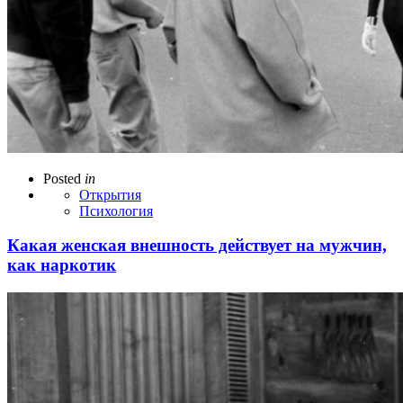
Posted
in
Открытия
Психология
Какая женская внешность действует на мужчин,
как наркотик