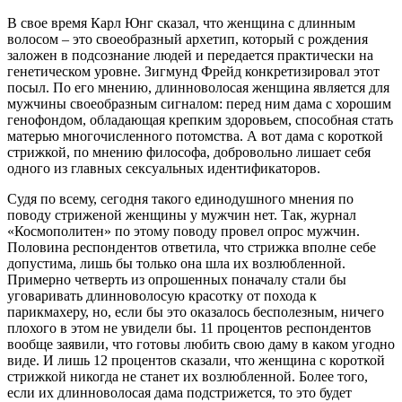
В свое время Карл Юнг сказал, что женщина с длинным
волосом – это своеобразный архетип, который с рождения
заложен в подсознание людей и передается практически на
генетическом уровне. Зигмунд Фрейд конкретизировал этот
посыл. По его мнению, длинноволосая женщина является для
мужчины своеобразным сигналом: перед ним дама с хорошим
генофондом, обладающая крепким здоровьем, способная стать
матерью многочисленного потомства. А вот дама с короткой
стрижкой, по мнению философа, добровольно лишает себя
одного из главных сексуальных идентификаторов.
Судя по всему, сегодня такого единодушного мнения по
поводу стриженой женщины у мужчин нет. Так, журнал
«Космополитен» по этому поводу провел опрос мужчин.
Половина респондентов ответила, что стрижка вполне себе
допустима, лишь бы только она шла их возлюбленной.
Примерно четверть из опрошенных поначалу стали бы
уговаривать длинноволосую красотку от похода к
парикмахеру, но, если бы это оказалось бесполезным, ничего
плохого в этом не увидели бы. 11 процентов респондентов
вообще заявили, что готовы любить свою даму в каком угодно
виде. И лишь 12 процентов сказали, что женщина с короткой
стрижкой никогда не станет их возлюбленной. Более того,
если их длинноволосая дама подстрижется, то это будет