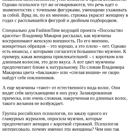
Однако психологи тут же оговариваются, что речь идет о
знаменитостях с точеными фигурками, умеющими ухаживать
за собой. Вряд ли, по их мнению, стрижка украсит женщину в
годах с расплывшейся фигурой и двойным подбородком.
Специально для FashionTime ведущий проекта «Посольство
красоты» Владимир Макаров рассказал, как мужчины
воспринимают женскую внешность. По его мнению,
конкретных образцов – это хорошо, а это плохо – нет. Однако
есть нюансы, с которыми согласится большинство мужчин. К
примеру, какая женщина привлекательней – с коротким или
длинным волосом, это дело вкуса. А вот цвет мужчины
предпочитают ближе к натуральному. По словам Владимира
Макарова цвета «баклажан» или «спелая вишня» не скоро
найдут себе поклонников.
А еще мужчины «тают» от естественного вида волос. Они
видят себя запускающими в них руку. Залакированная
прическа, или очень сложная, накрученная из длинных волос,
такого желания не возбуждает.
Группа российских психологов, по заказу одного из
гламурных журналов, опросила мужчин, которые
предпочитают женщин с короткой стрижкой. Психологов
интересовало, почему именно эти женщины? Чем они так