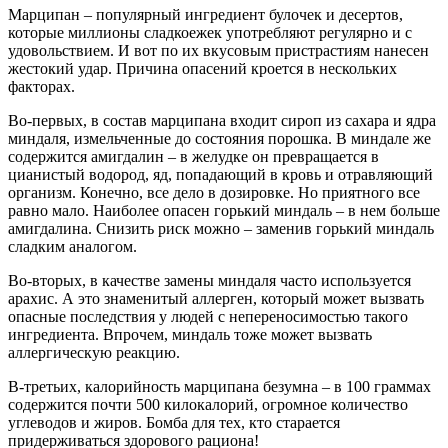
Марципан – популярный ингредиент булочек и десертов,
которые миллионы сладкоежек употребляют регулярно и с
удовольствием. И вот по их вкусовым пристрастиям нанесен
жестокий удар. Причина опасений кроется в нескольких
факторах.
Во-первых, в состав марципана входит сироп из сахара и ядра
миндаля, измельченные до состояния порошка. В миндале же
содержится амигдалин – в желудке он превращается в
цианистый водород, яд, попадающий в кровь и отравляющий
организм. Конечно, все дело в дозировке. Но приятного все
равно мало. Наиболее опасен горький миндаль – в нем больше
амигдалина. Снизить риск можно – заменив горький миндаль
сладким аналогом.
Во-вторых, в качестве замены миндаля часто используется
арахис. А это знаменитый аллерген, который может вызвать
опасные последствия у людей с непереносимостью такого
ингредиента. Впрочем, миндаль тоже может вызвать
аллергическую реакцию.
В-третьих, калорийность марципана безумна – в 100 граммах
содержится почти 500 килокалорий, огромное количество
углеводов и жиров. Бомба для тех, кто старается
придерживаться здорового рациона!