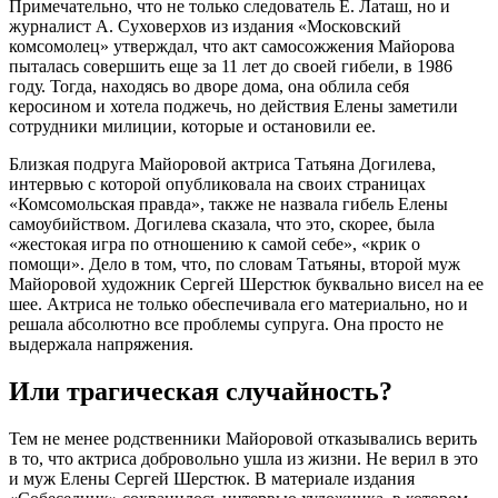
Примечательно, что не только следователь Е. Латаш, но и
журналист А. Суховерхов из издания «Московский
комсомолец» утверждал, что акт самосожжения Майорова
пыталась совершить еще за 11 лет до своей гибели, в 1986
году. Тогда, находясь во дворе дома, она облила себя
керосином и хотела поджечь, но действия Елены заметили
сотрудники милиции, которые и остановили ее.
Близкая подруга Майоровой актриса Татьяна Догилева,
интервью с которой опубликовала на своих страницах
«Комсомольская правда», также не назвала гибель Елены
самоубийством. Догилева сказала, что это, скорее, была
«жестокая игра по отношению к самой себе», «крик о
помощи». Дело в том, что, по словам Татьяны, второй муж
Майоровой художник Сергей Шерстюк буквально висел на ее
шее. Актриса не только обеспечивала его материально, но и
решала абсолютно все проблемы супруга. Она просто не
выдержала напряжения.
Или трагическая случайность?
Тем не менее родственники Майоровой отказывались верить
в то, что актриса добровольно ушла из жизни. Не верил в это
и муж Елены Сергей Шерстюк. В материале издания