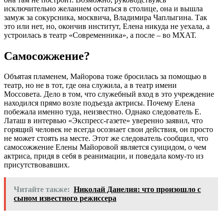
исключительно желанием остаться в столице, она и вышла
замуж за сокурсника, москвича, Владимира Чаплыгина. Так
это или нет, но, окончив институт, Елена никуда не уехала, а
устроилась в театр «Современника», а после – во МХАТ.
Самосожжение?
Объятая пламенем, Майорова тоже бросилась за помощью в
театр, но не в тот, где она служила, а в театр имени
Моссовета. Дело в том, что служебный вход в это учреждение
находился прямо возле подъезда актрисы. Почему Елена
побежала именно туда, неизвестно. Однако следователь Е.
Латаш в интервью «Экспресс-газете» уверенно заявил, что
горящий человек не всегда осознает свои действия, он просто
не может стоять на месте. Этот же следователь сообщил, что
самосожжение Елены Майоровой является суицидом, о чем
актриса, придя в себя в реанимации, и поведала кому-то из
присутствовавших.
Читайте также:
Николай Данелия: что произошло с
сыном известного режиссера