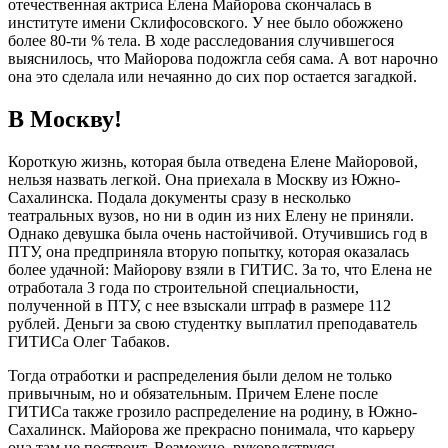
отечественная актриса Елена Майорова скончалась в
институте имени Склифосовского. У нее было обожжено
более 80-ти % тела. В ходе расследования случившегося
выяснилось, что Майорова подожгла себя сама. А вот нарочно
она это сделала или нечаянно до сих пор остается загадкой.
В Москву!
Короткую жизнь, которая была отведена Елене Майоровой,
нельзя назвать легкой. Она приехала в Москву из Южно-
Сахалинска. Подала документы сразу в несколько
театральных вузов, но ни в один из них Елену не приняли.
Однако девушка была очень настойчивой. Отучившись год в
ПТУ, она предприняла вторую попытку, которая оказалась
более удачной: Майорову взяли в ГИТИС. За то, что Елена не
отработала 3 года по строительной специальности,
полученной в ПТУ, с нее взыскали штраф в размере 112
рублей. Деньги за свою студентку выплатил преподаватель
ГИТИСа Олег Табаков.
Тогда отработки и распределения были делом не только
привычным, но и обязательным. Причем Елене после
ГИТИСа также грозило распределение на родину, в Южно-
Сахалинск. Майорова же прекрасно понимала, что карьеру
она там не построит. Возможно, руководствуясь