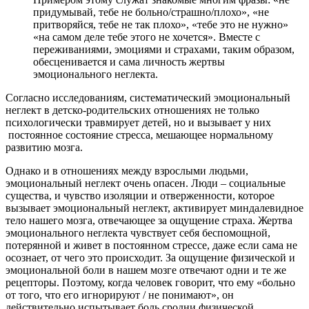
придумывай, тебе не больно/страшно/плохо», «не
притворяйся, тебе не так плохо», «тебе это не нужно»
«на самом деле тебе этого не хочется». Вместе с
переживаниями, эмоциями и страхами, таким образом,
обесценивается и сама личность жертвы
эмоционального неглекта.
Согласно исследованиям, систематический эмоциональный
неглект в детско-родительских отношениях не только
психологически травмирует детей, но и вызывает у них
постоянное состояние стресса, мешающее нормальному
развитию мозга.
Однако и в отношениях между взрослыми людьми,
эмоциональный неглект очень опасен. Люди – социальные
существа, и чувство изоляции и отверженности, которое
вызывает эмоциональный неглект, активирует миндалевидное
тело нашего мозга, отвечающее за ощущение страха. Жертва
эмоционального неглекта чувствует себя беспомощной,
потерянной и живет в постоянном стрессе, даже если сама не
осознает, от чего это происходит. За ощущение физической и
эмоциональной боли в нашем мозге отвечают одни и те же
рецепторы. Поэтому, когда человек говорит, что ему «больно
от того, что его игнорируют / не понимают», он
действительно испытывает боль сродни физической.