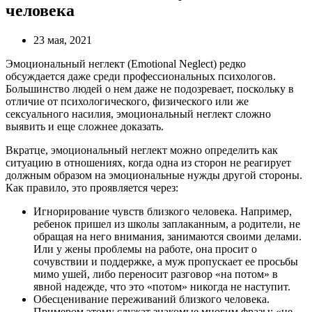
человека
23 мая, 2021
Эмоциональный неглект (Emotional Neglect) редко
обсуждается даже среди профессиональных психологов.
Большинство людей о нем даже не подозревает, поскольку в
отличие от психологического, физического или же
сексуального насилия, эмоциональный неглект сложно
выявить и еще сложнее доказать.
Вкратце, эмоциональный неглект можно определить как
ситуацию в отношениях, когда одна из сторон не реагирует
должным образом на эмоциональные нужды другой стороны.
Как правило, это проявляется через:
Игнорирование чувств близкого человека. Например,
ребенок пришел из школы заплаканным, а родители, не
обращая на него внимания, занимаются своими делами.
Или у жены проблемы на работе, она просит о
сочувствии и поддержке, а муж пропускает ее просьбы
мимо ушей, либо переносит разговор «на потом» в
явной надежде, что это «потом» никогда не наступит.
Обесценивание переживаний близкого человека.
Примером этому служат знакомые многим фразы: «не