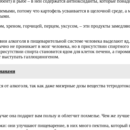
бент) и рыбе – в ней содержатся антиоксиданты, которые понад
мыми, потому что картофель усваивается в щелочной среде, а мя
мыми.
ом, хреном, горчицей, перцем, уксусом, – эти продукты замедля
вии алкоголя в пищеварительной системе человека выделают яд,
чно не проникает в мозг человека, но в присутствии спиртного
присутствии спирта становится ядом для клеток печени, а гиро
т выступать галлюциногеном.
ананами
ся от алкоголя, так как даже мизерные дозы вещества тетродоток
учае она подарит вам пользу и облегчит похмелье. Чем же лучше
ки: они улучшают пищеварение, в них много пектина, который п