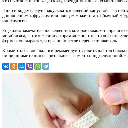
кто пьет виски, коньяк, текилу, бренди можно закусывать лю
Пиво и водку следует закусывать квашеной капустой — в ней 
дополнением к фруктам или овощам может стать обычный мёд, н
или самогон.
Еще одно замечательное вещество, которое поможет справитьс
метаболзим, к этим же индукторам можно отнести кофеин: если
ферментов вырастет, и организм легче перенесет алкоголь.
Кроме этого, токсикологи рекомендуют ставить на стол блюда из
пищи, примите пищеварительные ферменты поджелудочной желез