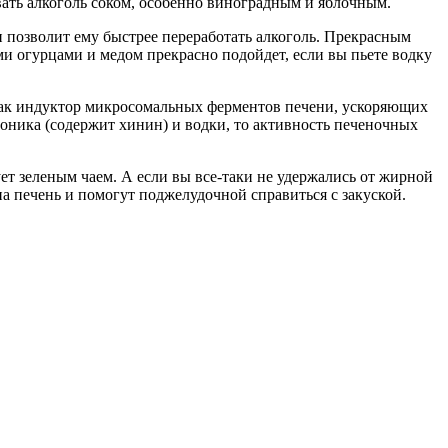
вать алкоголь соком, особенно виноградным и яблочным.
и позволит ему быстрее переработать алкоголь. Прекрасным
и огурцами и медом прекрасно подойдет, если вы пьете водку
 как индуктор микросомальных ферментов печени, ускоряющих
тоника (содержит хинин) и водки, то активность печеночных
дует зеленым чаем. А если вы все-таки не удержались от жирной
 печень и помогут поджелудочной справиться с закуской.