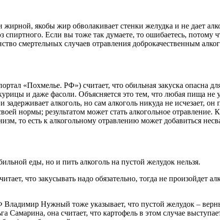
и жирной, якобы жир обволакивает стенки желудка и не дает ал
 спиртного. Если вы тоже так думаете, то ошибаетесь, потому ч
ство смертельных случаев отравления доброкачественным алкого
ортал «Похмелье. РФ») считает, что обильная закуска опасна дл
курицы и даже фасоли. Объясняется это тем, что любая пища не 
и задерживает алкоголь, но сам алкоголь никуда не исчезает, о
воей нормы; результатом может стать алкогольное отравление. Кр
низм, то есть к алкогольному отравлению может добавиться несва
бильной еды, но и пить алкоголь на пустой желудок нельзя.
итает, что закусывать надо обязательно, тогда не произойдет а
Ф Владимир Нужный тоже указывает, что пустой желудок – вер
га Самарина, она считает, что картофель в этом случае выступае