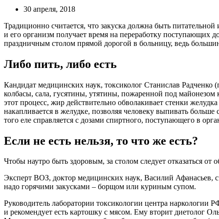
30 апреля, 2018
Традиционно считается, что закуска должна быть питательной 
и его организм получает время на переработку поступающих доз
праздничным столом прямой дорогой в больницу, ведь большин
Либо пить, либо есть
Кандидат медицинских наук, токсиколог Станислав Радченко (п
колбасы, сала, гусятины, утятины, пожаренной под майонезом 
этот процесс, жир действительно обволакивает стенки желудка 
накапливается в желудке, позволяя человеку выпивать больше с
того еле справляется с дозами спиртного, поступающего в орга
Если не есть нельзя, то что же есть?
Чтобы наутро быть здоровым, за столом следует отказаться от о
Эксперт ВОЗ, доктор медицинских наук, Василий Афанасьев, сч
надо горячими закусками – борщом или куриным супом.
Руководитель лаборатории токсикологии центра наркологии Р
и рекомендует есть картошку с мясом. Ему вторит диетолог Оль