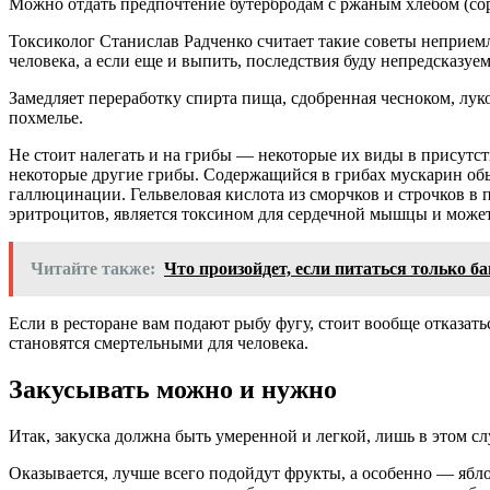
Можно отдать предпочтение бутербродам с ржаным хлебом (сор
Токсиколог Станислав Радченко считает такие советы неприемле
человека, а если еще и выпить, последствия буду непредсказуе
Замедляет переработку спирта пища, сдобренная чесноком, лук
похмелье.
Не стоит налегать и на грибы — некоторые их виды в присутст
некоторые другие грибы. Содержащийся в грибах мускарин обы
галлюцинации. Гельвеловая кислота из сморчков и строчков в 
эритроцитов, является токсином для сердечной мышцы и може
Читайте также:
Что произойдет, если питаться только б
Если в ресторане вам подают рыбу фугу, стоит вообще отказать
становятся смертельными для человека.
Закусывать можно и нужно
Итак, закуска должна быть умеренной и легкой, лишь в этом сл
Оказывается, лучше всего подойдут фрукты, а особенно — ябло