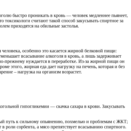
коголю быстро проникать в кровь — человек медленнее пьянеет,
то токсикологи считают такой способ закусывать спиртное за
лем приходятся на обильные застолья.
я человека, особенно это касается жирной белковой пищи:
уменьшает всасывание алкоголя в кровь, а лишь задерживает
н по-прежнему нуждается в переработке. Из-за жирной пищи он
оме этого, жирная еда дает нагрузку на печень, которая и без
рение – нагрузка на организм возрастет.
лкогольной гипогликемии — скачка сахара в крови. Закусывать
ный путь к сильному опьянению, похмелью и проблемам с ЖКТ;
т в роли сорбента, а мясо препятствует всасыванию спиртного.