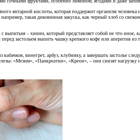
быми сочными фруктами, особенно лимоном, ягодами и даже запи
много янтарной кислоты, которая поддержит организм человека 
апример, такая диковинная закуска, как черный хлеб со свежим
я с выпитым – хинин, который представляет собой не что иное,
 перед застольем выпить чашку крепкого кофе или аперитив из 
 кабачков, винегрет, арбуз, клубнику, а завершать застолье сле
ы: «Мезим», «Панкреатин», «Креон», – они снизят нагрузку на