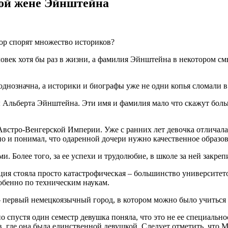
вой жене Эйнштейна
пор спорят множество историков?
век хотя бы раз в жизни, а фамилия Эйнштейна в некотором смы
однозначна, а историки и биографы уже не одни копья сломали в
 Альберта Эйнштейна. Эти имя и фамилия мало что скажут больш
 Австро-Венгерской Империи. Уже с ранних лет девочка отличал
но и понимал, что одаренной дочери нужно качественное образов
 Более того, за ее успехи и трудолюбие, в школе за ней закреп
ция стояла просто катастрофическая – большинство университето
обенно по техническим наукам.
– первый немецкоязычный город, в котором можно было учитьс
 спустя один семестр девушка поняла, что это не ее специально
в, где она была единственной девушкой. Следует отметить, что