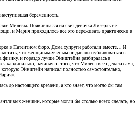
е наступившая беременность.
ровье Милевы. Появившаяся на свет девочка Лизерль не
мощи, и Марич приходилось все это переживать практически в
клерка в Патентном бюро. Дома супруги работали вместе… И
отметить, что женщинам-ученым не давали публиковаться в
 физику, и гораздо лучше Эйнштейна разбиралась в
ся кардинально, начиная от того, что Милева все сделала сама,
а, которую Эйнштейн написал полностью самостоятельно,
Марич».
сь до настоящего времени, а кто знает, что могло бы там
алантливых женщин, которые могли бы столько всего сделать, но