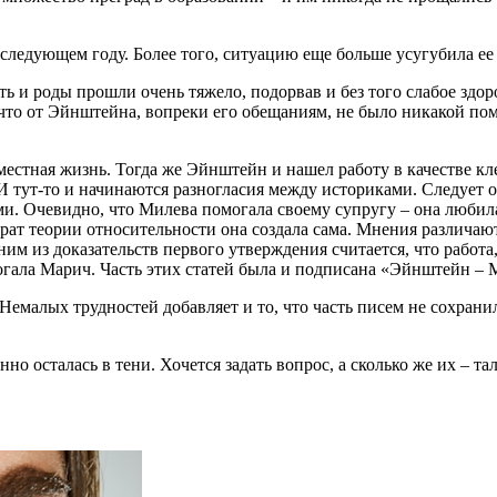
в следующем году. Более того, ситуацию еще больше усугубила е
ь и роды прошли очень тяжело, подорвав и без того слабое здо
 что от Эйнштейна, вопреки его обещаниям, не было никакой по
овместная жизнь. Тогда же Эйнштейн и нашел работу в качестве 
И тут-то и начинаются разногласия между историками. Следует 
и. Очевидно, что Милева помогала своему супругу – она любила
арат теории относительности она создала сама. Мнения различают
им из доказательств первого утверждения считается, что работ
могала Марич. Часть этих статей была и подписана «Эйнштейн – 
малых трудностей добавляет и то, что часть писем не сохранила
но осталась в тени. Хочется задать вопрос, а сколько же их – т