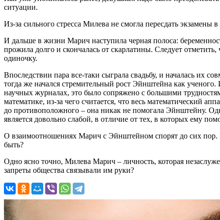
ситуации.
Из-за сильного стресса Милева не смогла пересдать экзамены 
И дальше в жизни Марич наступила черная полоса: беременност
прожила долго и скончалась от скарлатины. Следует отметить,
одиночку.
Впоследствии пара все-таки сыграла свадьбу, и началась их с
тогда же начался стремительный рост Эйнштейна как ученого. 
научных журналах, это было сопряжено с большими трудностям
математике, из-за чего считается, что весь математический апп
до противоположного – она никак не помогала Эйнштейну. Одн
является довольно слабой, в отличие от тех, в которых ему по
О взаимоотношениях Марич с Эйнштейном спорят до сих пор. Не
быть?
Одно ясно точно, Милева Марич – личность, которая незаслужен
запреты общества связывали им руки?