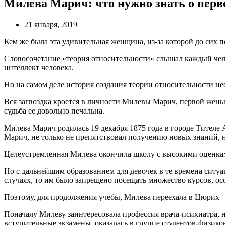
Милева Марич: что нужно знать о пер
21 января, 2019
Кем же была эта удивительная женщина, из-за которой до сих 
Словосочетание «теория относительности» слышал каждый чело
интеллект человека.
Но на самом деле история создания теории относительности не
Вся загвоздка кроется в личности Милевы Марич, первой жены
судьба ее довольно печальна.
Милева Марич родилась 19 декабря 1875 года в городе Тителе
Марич, не только не препятствовал получению новых знаний, 
Целеустремленная Милева окончила школу с высокими оценками.
Но с дальнейшим образованием для девочек в те времена ситуа
случаях, то им было запрещено посещать множество курсов, ос
Поэтому, для продолжения учебы, Милева переехала в Цюрих 
Поначалу Милеву заинтересовала профессия врача-психиатра, но
вступительные экзамены, оказалась в группе студентов-физико