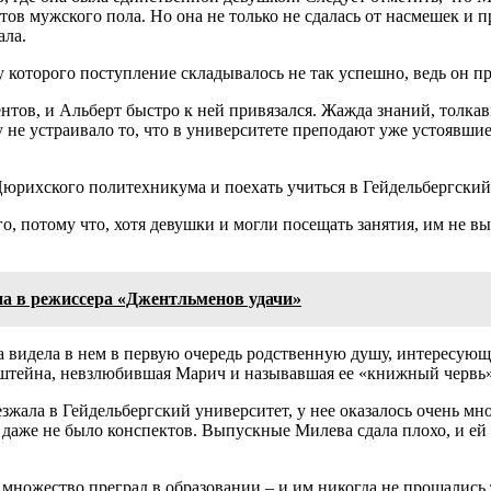
нтов мужского пола. Но она не только не сдалась от насмешек и 
ала.
у которого поступление складывалось не так успешно, ведь он п
ентов, и Альберт быстро к ней привязался. Жажда знаний, толк
у не устраивало то, что в университете преподают уже устоявши
юрихского политехникума и поехать учиться в Гейдельбергский 
о, потому что, хотя девушки и могли посещать занятия, им не в
на в режиссера «Джентльменов удачи»
 видела в нем в первую очередь родственную душу, интересующ
нштейна, невзлюбившая Марич и называвшая ее «книжный червь»
езжала в Гейдельбергский университет, у нее оказалось очень м
 даже не было конспектов. Выпускные Милева сдала плохо, и ей 
 множество преград в образовании – и им никогда не прощалис