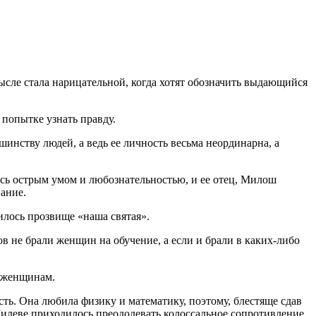
сле стала нарицательной, когда хотят обозначить выдающийся
 попытке узнать правду.
инству людей, а ведь ее личность весьма неординарна, а
ась острым умом и любознательностью, и ее отец, Милош
ание.
илось прозвище «наша святая».
в не брали женщин на обучение, а если и брали в каких-либо
я женщинам.
сть. Она любила физику и математику, поэтому, блестяще сдав
 Милеве приходилось преодолевать колоссальное сопротивление