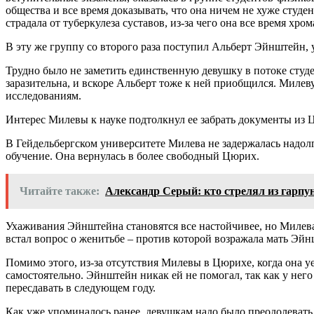
общества и все время доказывать, что она ничем не хуже студе
страдала от туберкулеза суставов, из-за чего она все время хром
В эту же группу со второго раза поступил Альберт Эйнштейн, 
Трудно было не заметить единственную девушку в потоке студ
заразительна, и вскоре Альберт тоже к ней приобщился. Милев
исследованиям.
Интерес Милевы к науке подтолкнул ее забрать документы из Ц
В Гейдельбергском университете Милева не задержалась надолг
обучение. Она вернулась в более свободный Цюрих.
Читайте также:
Александр Серый: кто стрелял из гарпу
Ухаживания Эйнштейна становятся все настойчивее, но Милева
встал вопрос о женитьбе – против которой возражала мать Эй
Помимо этого, из-за отсутствия Милевы в Цюрихе, когда она у
самостоятельно. Эйнштейн никак ей не помогал, так как у него
пересдавать в следующем году.
Как уже упоминалось ранее, девушкам надо было преодолевать