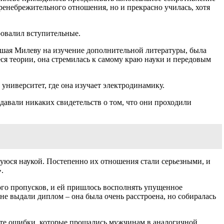
пренебрежительного отношения, но и прекрасно училась, хотя
ровалил вступительные.
авшая Милеву на изучение дополнительной литературы, была
еся теории, она стремилась к самому краю науки и передовым
университет, где она изучает электродинамику.
ыдавали никаких свидетельств о том, что они проходили
уюся наукой. Постепенно их отношения стали серьезными, и
.
ного пропусков, и ей пришлось восполнять упущенное
не выдали диплом – она была очень расстроена, но собиралась
ь те ошибки, которые прощались мужчинам в аналогичной