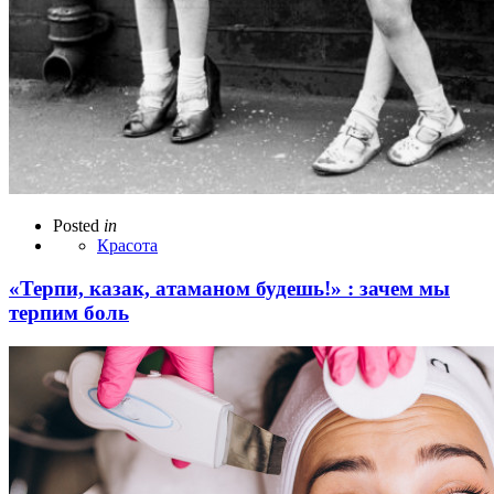
Posted
in
Красота
«Терпи, казак, атаманом будешь!» : зачем мы
терпим боль