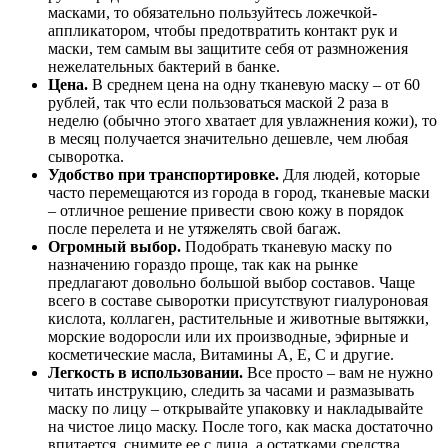
масками, то обязательно пользуйтесь ложечкой-
аппликатором, чтобы предотвратить контакт рук и
маски, тем самым вы защитите себя от размножения
нежелательных бактерий в банке.
Цена.
В среднем цена на одну тканевую маску – от 60
рублей, так что если пользоваться маской 2 раза в
неделю (обычно этого хватает для увлажнения кожи), то
в месяц получается значительно дешевле, чем любая
сыворотка.
Удобство при транспортировке.
Для людей, которые
часто перемещаются из города в город, тканевые маски
– отличное решение привести свою кожу в порядок
после перелета и не утяжелять свой багаж.
Огромный выбор.
Подобрать тканевую маску по
назначению гораздо проще, так как на рынке
предлагают довольно большой выбор составов. Чаще
всего в составе сыворотки присутствуют гиалуроновая
кислота, коллаген, растительные и животные вытяжки,
морские водоросли или их производные, эфирные и
косметические масла, Витамины А, Е, С и другие.
Легкость в использовании.
Все просто – вам не нужно
читать инструкцию, следить за часами и размазывать
маску по лицу – открывайте упаковку и накладывайте
на чистое лицо маску. После того, как маска достаточно
впитается, снимите ее с лица, а остатками средства